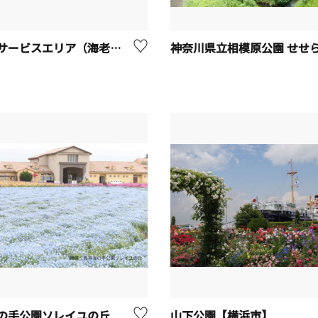
海老名サービスエリア（海老名SA）
の手公園ソレイユの丘
山下公園【横浜市】