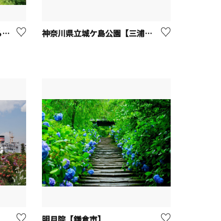
神奈川県立相模原公園 せせらぎの園地区 じゃぶじゃぶゾーン
神奈川県立城ケ島公園【三浦市】
明月院【鎌倉市】