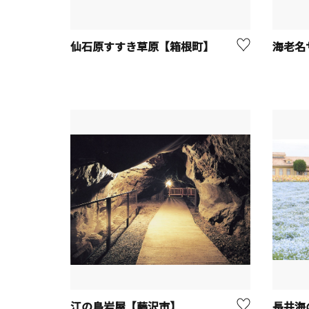
仙石原すすき草原【箱根町】
江の島岩屋【藤沢市】
長井海