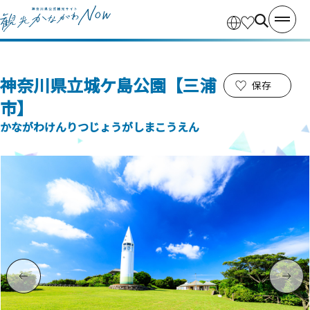
神奈川県立城ケ島公園【三浦
保存
市】
かながわけんりつじょうがしまこうえん