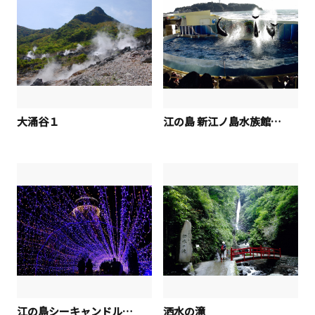
大涌谷１
江の島 新江ノ島水族館「ジャンプいっぱい」
江の島シーキャンドル「光の道」
洒水の滝