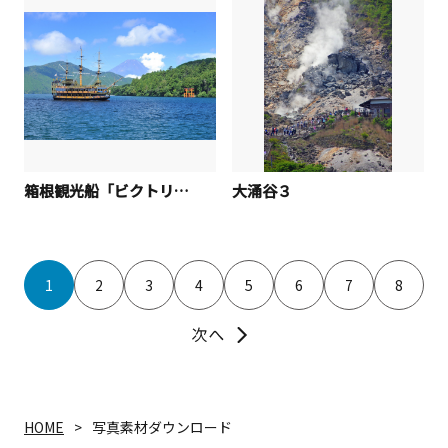
箱根観光船「ビクトリー３」（小田急グループ関連）
大涌谷３
1
2
3
4
5
6
7
8
HOME
写真素材ダウンロード