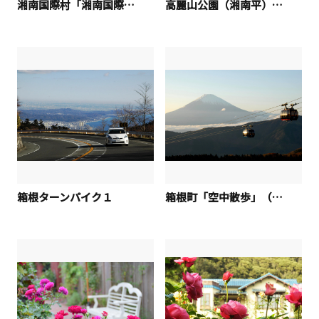
湘南国際村「湘南国際村全景」
高麗山公園（湘南平）「高麗山の春（大磯町）」
箱根ターンパイク１
箱根町「空中散歩」（小田急グループ関連）