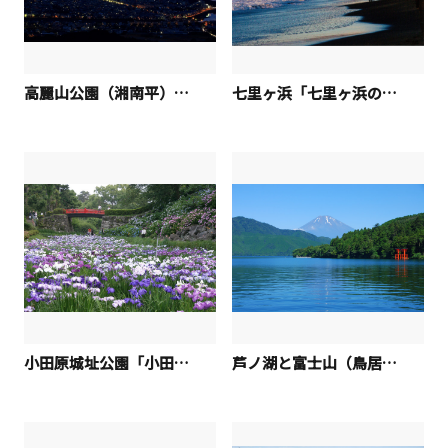
高麗山公園（湘南平）「夜明け前（湘南平からの展望）」
七里ヶ浜「七里ヶ浜の朝」
小田原城址公園「小田原城址公園の菖蒲とあじさい」
芦ノ湖と富士山（鳥居）１