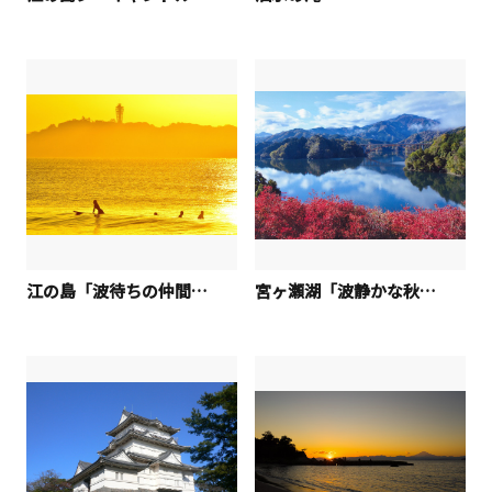
江の島「波待ちの仲間たち」
宮ヶ瀬湖「波静かな秋の光景」