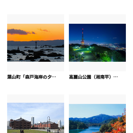
葉山町「森戸海岸の夕景」
高麗山公園（湘南平）「湘南平の夜景」