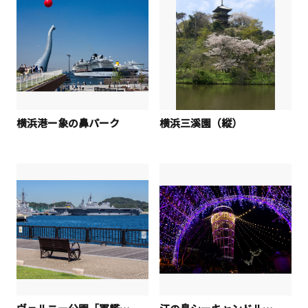
横浜港ー象の鼻パーク
横浜三溪園（縦）