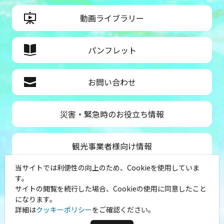
動画ライブラリー
パンフレット
お問い合わせ
災害・緊急時のお役立ち情報
観光事業者様向け情報
当サイトでは利便性の向上のため、Cookieを使用していま
公益社団法人神奈川県観光協会
す。
サイトの閲覧を続行した場合、Cookieの使用に同意したこと
〒231-8521
になります。
神奈川県横浜市中区山下町１
詳細は
クッキーポリシー
をご確認ください。
（シルクセンター内）