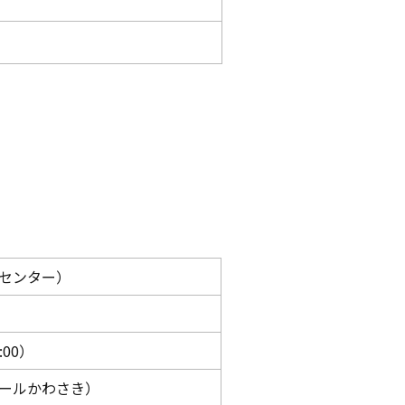
ールセンター）
:00）
ーコールかわさき）