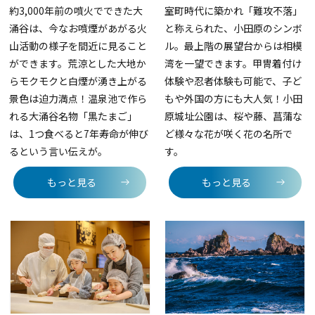
約3,000年前の噴火でできた大
室町時代に築かれ「難攻不落」
涌谷は、今なお噴煙があがる火
と称えられた、小田原のシンボ
山活動の様子を間近に見ること
ル。最上階の展望台からは相模
ができます。荒涼とした大地か
湾を一望できます。甲冑着付け
らモクモクと白煙が湧き上がる
体験や忍者体験も可能で、子ど
景色は迫力満点！温泉池で作ら
もや外国の方にも大人気！小田
れる大涌谷名物「黒たまご」
原城址公園は、桜や藤、菖蒲な
は、1つ食べると7年寿命が伸び
ど様々な花が咲く花の名所で
るという言い伝えが。
す。
もっと見る
もっと見る