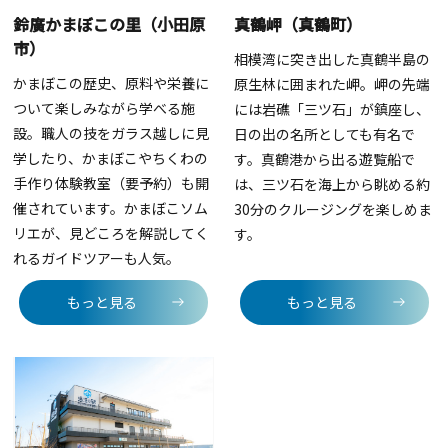
鈴廣かまぼこの里（小田原
真鶴岬（真鶴町）
市）
相模湾に突き出した真鶴半島の
かまぼこの歴史、原料や栄養に
原生林に囲まれた岬。岬の先端
ついて楽しみながら学べる施
には岩礁「三ツ石」が鎮座し、
設。職人の技をガラス越しに見
日の出の名所としても有名で
学したり、かまぼこやちくわの
す。真鶴港から出る遊覧船で
手作り体験教室（要予約）も開
は、三ツ石を海上から眺める約
催されています。かまぼこソム
30分のクルージングを楽しめま
リエが、見どころを解説してく
す。
れるガイドツアーも人気。
もっと見る
もっと見る