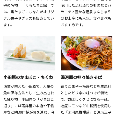
谷の名物。「くろたまご館」で
使用したふわふわのものなどバ
は、黒たまごにちなんだオリジ
ラエティ豊かな温泉まんじゅう
ナル菓子やグッズも販売してい
はお土産にも人気。食べ比べも
ます。
おすすめです。
小田原のかまぼこ・ちくわ
湯河原の担々焼きそば
漁業が栄えた小田原で、大量の
練りごまや豆板醤などを主原料
魚の保存方法として生み出され
としたピリ辛の味つけが特徴
た練り物。小田原の「かまぼこ
で、香ばしくクセになる一品。
通り」には蒲鉾屋の本店や干物
地産レモンなど柑橘類を使用し
屋など約30店舗が軒を連ね、今
た「湯河原柑橘系」と温泉玉子