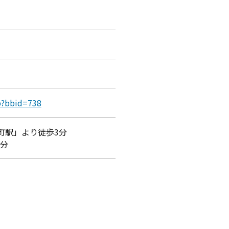
p?bbid=738
町駅」より徒歩3分
5分