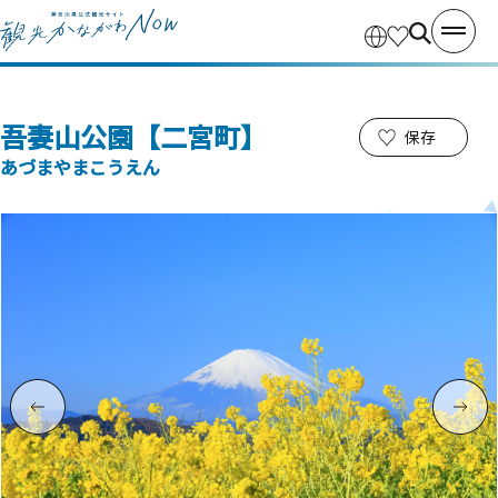
吾妻山公園【二宮町】
保存
あづまやまこうえん