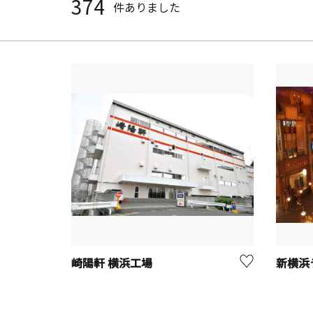
374
件ありました
崎陽軒 横浜工場
新横浜