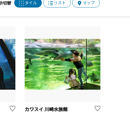
タイル
リスト
マップ
示切替
カワスイ 川崎水族館