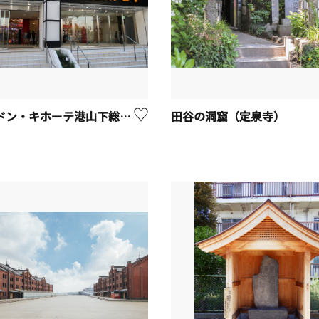
MEGAドン・キホーテ港山下総本店
田谷の洞窟（定泉寺）