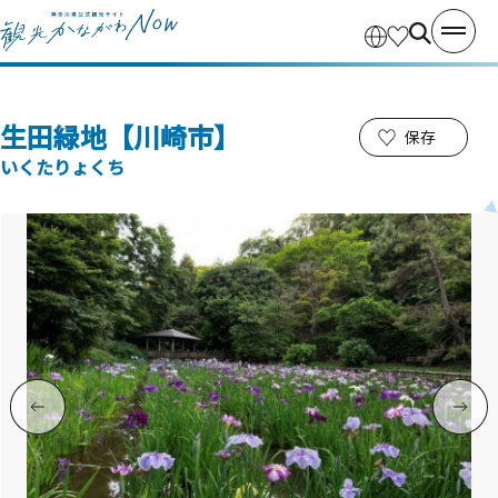
生田緑地【川崎市】
保存
いくたりょくち