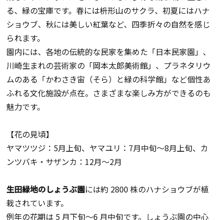
る、緑の宝庫です。春には枡形山のサクラ、初夏にはハナ
ショウブ、秋には美しい紅葉など、四季折々の自然を感じ
られます。
園内には、各地の伝統的な民家を集めた「日本民家園」、
川崎生まれの芸術家の「岡本太郎美術館」、プラネタリウ
ムのある「かわさき宙（そら）と緑の科学館」など個性あ
ふれる文化施設が点在。さまざまな楽しみ方ができるのも
魅力です。
【花の見頃】
ヤマツツジ：5月上旬、ヤマユリ：7月中旬～8月上旬、カ
ンツバキ・サザンカ：12月～2月
生田緑地のしょうぶ園
には約 2800 株のハナショウブが植
栽されています。
例年の花期は 5 月下旬～6 月中旬です。しょうぶ園の中心