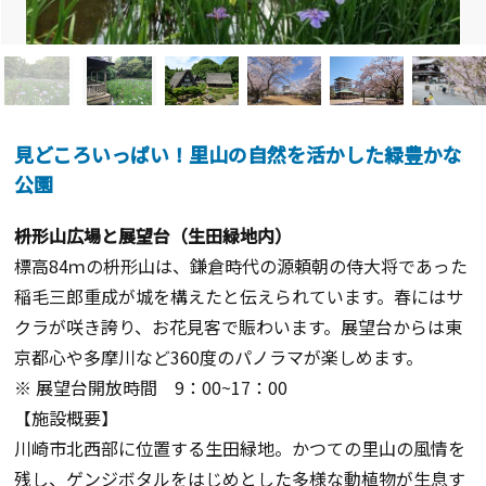
見どころいっぱい！里山の自然を活かした緑豊かな
公園
枡形山広場と展望台（生田緑地内）
標高84ｍの枡形山は、鎌倉時代の源頼朝の侍大将であった
稲毛三郎重成が城を構えたと伝えられています。春にはサ
クラが咲き誇り、お花見客で賑わいます。展望台からは東
京都心や多摩川など360度のパノラマが楽しめます。
※ 展望台開放時間 9：00~17：00
【施設概要】
川崎市北西部に位置する生田緑地。かつての里山の風情を
残し、ゲンジボタルをはじめとした多様な動植物が生息す