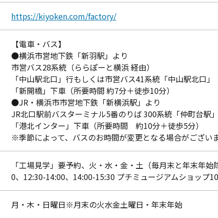
https://kiyoken.com/factory/
【電車・バス】
●横浜市営地下鉄「新羽駅」より
市営バス28系統（ららぽーと横浜 経由）
「中山駅北口」行もしくは市営バス41系統「中山駅北口」
「新開橋」下車（所要時間 約7分＋徒歩10分）
●JR・横浜市市営地下鉄「新横浜駅」より
JR北口駅前バスターミナル5番のりば 300系統「仲町台駅
「港北インター」下車（所要時間 約10分＋徒歩5分）
※季節によって、バスのお時間が変更となる場合がござい
「工場見学」要予約、火・水・金・土（毎月末と年末年始除く） 9:0
0、12:30-14:00、14:00-15:30 プチミュージアムショップ10:0
月・木・日曜日※月末の火水金土曜日・年末年始