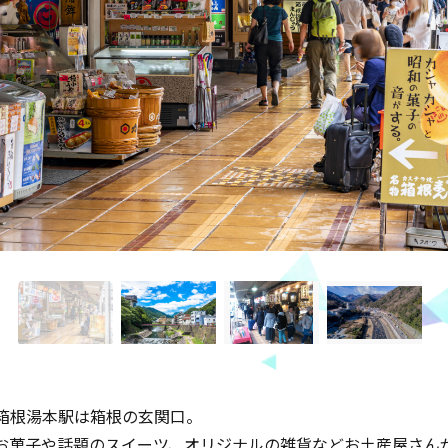
箱根湯本駅は箱根の⽞関⼝。
お菓⼦や話題のスイーツ、オリジナルの雑貨などお⼟産屋さん