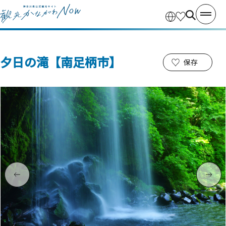
夕日の滝【南足柄市】
保存