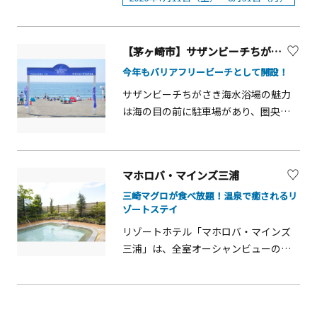
季には常設店舗3軒が海の家として営業
開されました。硫黄の匂いが立ち込め
島まで見える最高のロケーション。遠
し、各店舗でシャワーや更衣室、荷物
る中、噴煙地帯を約700m散策できま
浅の海岸が広がるため小さいお子さん
預かりなどの基本サービスが提供さ
す。閻魔台という温泉池で作られる大
がいるファミリーにも安心。家族みん
【茅ヶ崎市】サザンビーチちがさき海水浴場
れ、快適に海水浴を楽しめます。「海
涌谷名物「黒たまご」は、1つ食べると
なで海水浴を楽しむにはうってつけの
上亭」では海鮮浜焼きや予約制の手ぶ
7年寿命が伸びるという言い伝えがあり
ビーチです。また、水質は最高ランク
今年もバリアフリービーチとして開設！
らBBQ、「海の美術館」ではバーベキ
ます。大涌谷駅の近くには「箱根ジオ
「AA」の水質を誇り、総合的に海水浴
サザンビーチちがさき海水浴場の魅力
ューや多彩な軽食、「カメハメハ大王
ミュージアム」があり、箱根火山・温
場の安全性を評価され、一定の基準を
は海の目の前に駐車場があり、圏央道
の渚」ではパラソルやサマーベッドの
泉について学ぶことができます。
満たした海水浴場として公益財団法人
からも近く市外からの車でのアクセス
レンタル、SUP体験、三崎マグロを使
日本ライフセービング協会により「JLA
がとても良い海水浴場です。海水浴場
ったアヒポキ丼などの飲食メニューも
認定海水浴場」に認定されています。
横には縁(円)結びの輪として有名なサザ
用意されています。海岸には公衆トイ
マホロバ・マインズ三浦
ンCがあり、海岸線沿いに「道の駅 湘南
レも整備され、ファミリーやグループ
三崎マグロが食べ放題！温泉で癒されるリ
ちがさき」ができたことで１日中茅ヶ
でも安心して過ごせる環境です。
ゾートステイ
崎を満喫できるようになりました。
&nbsp;&nbsp;さらに、2026もバリア
リゾートホテル「マホロバ・マインズ
フリービーチとして開設します。砂浜
三浦」は、全室オーシャンビューの絶
での移動がしやすいようにバリアフリ
景が魅力！三浦海岸から房総半島まで
ーマットを設置することで、車イスは
一望できるロケーションにあり、1室最
もちろん、ベビーカーでの移動も楽に
大10名まで泊まれる広々とした客室は
できます。また、水陸両用車イス・ア
家族やグループ旅行にも最適です。宿