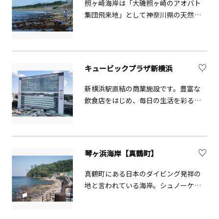
照ヶ崎海岸は「大磯照ヶ崎のアオバト
あじさいが梅雨空に映えるこの寺院の
り本数：1人5輪まで■持ち物：摘み取
集団飛来地」として神奈川県の天然記
境内は、国の史跡に指定されていま
り用ハサミ、持ち帰り用袋 ※ヒマワ
念物に指定されています。 大磯丘陵が
す。
リの茎は太いので、適したハサミをお
緑に覆われている頃は、高麗山や湘南
持ちください。ご案内摘み取りは7月30
平でも観察できます。5月～11月ごろの
日（水曜日）のみ。開放中（7月24日か
早朝に、海水を飲むために山や森林か
ら29日）は、摘み取りできません。ヒ
キュービックプラザ新横浜
ら飛来するアオバトを鑑賞することが
マワリ畑以外の田畑への立入は厳禁で
できます。海水を飲むのは、塩分やミ
新横浜駅直結の商業施設です。豊富な
す。ヒマワリ畑の周辺は、溝があり危
ネラルを補給するためと言われていま
飲食店をはじめ、毎日の生活を彩るバ
険ですので、走り回らないようにして
す。
ラエティ豊かな店舗が揃っています。
ください。荒天等により中止する場
合、前日18時までにHPに掲載します。
イベント日時は、ヒマワリの生育状況
等により変更となる場合があります。
琴ヶ浜海岸【真鶴町】
※予定、時間等詳細は川崎市HPにてご
確認ください。
真鶴町にある日本のダイビング発祥の
地と言われている海岸。シュノーケリ
ングや磯遊び、釣りが楽しめます。夏
になると「夜光虫」の発生する海岸と