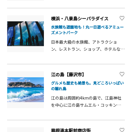
足跡が残されています。
可能です。釣りや磯遊びも楽しめるの
い。〇品種：ペチカほのか（濱瑞：は
で、家族や友人と何度訪れても楽しめ
まみずき）、よつぼし、かおりの、ベ
ます。※猿島公園内にはBBQコンロ・
リーポップすず※摘み取れる品種につ
横浜・八景島シーパラダイス
炭・着火剤など火器の持ち込みはでき
いては、季節等により変わります。
水族館も遊園地も！丸一日遊べるアミュー
ません。 島内のレンタルショップを
ズメントパーク
ご利用ください。
日本最大級の水族館、アトラクショ
ン、レストラン、ショップ、ホテルなど
が併設する複合型レジャー施設。横
浜・八景島シーパラダイスにようこ
そ！この施設では、700種12万点の生き
江の島【藤沢市】
ものたちが暮らし、見るだけではな
グルメも歴史も絶景も。見どころいっぱい
く、さまざまなふれあい体験も楽しむ
の離れ島
ことができます。アクアミュージアム
江の島は周囲約4kmの島で、江島神社
の大水槽内のトンネルを通ると、まる
を中心に江の島サムエル・コッキング
で海の中にいるような感覚になれるの
苑、江の島シーキャンドル、龍恋の
は日本最大級の水族館横浜・八景島シ
鐘、稚児ヶ淵や江の島岩屋（洞窟）な
ーパラダイスならではです。ライブス
どを1日で楽しめ、年間を通じて観光客
タジアムでは、イルカをはじめとした
箱根湯本駅前商店街