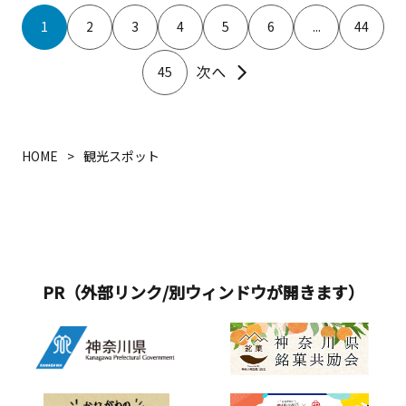
ルミ製スロープの無料貸し出しも行っ
泊の楽しみは、三浦の幸を活かしたバ
1
2
3
4
5
6
...
44
ています。
イキング！80種類以上のメニューがず
らりと並ぶ様子はまさに""食の祭
45
典""。特にディナーバイキングは、三
崎直送のマグロが食べ放題なのが自慢
です。朝食の目の前で握るおむすびも
人気を集めています。また、ホテル内
HOME
観光スポット
併設のカフェ＆バー「リタカフェ」で
は、開放的な店内でジェラートや本格
コーヒーをいただけます。小休憩はも
ちろん、リモートワークにもぴった
り！夜はゆっくり地下1,500mから湧き
出る「三浦マホロバ温泉」へ。上質な
PR（外部リンク/別ウィンドウが開きます）
天然温泉で、露天風呂（男女入替制）
も完備しています。日帰り利用もでき
るので、おでかけの締めにもおすすめ
です。