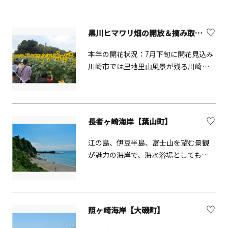
て建てられた臨済宗建長寺派の寺院。
ても有名で、氷川丸のすぐそばに「未
「あじさい寺」としても有名で、参道
来のバラ園」があり、バラと氷川丸の
沿いに群生する約2,500株のあじさいは
コントラストもフォトジェニックで
黒川ヒマワリ畑の開放＆摘み取り体験【川崎市麻生区】
「明月院ブルー」と呼ばれています。6
す。。関東大震災のがれきを埋め立て
月中旬に見頃を迎えると、連日多くの
て作られた歴史ある公園だけに、野口
本年の開花状況：7月下旬に開花見込み
参拝客がその神秘的な美しさに心打た
雨情の童謡「赤い靴」の「赤い靴はい
川崎市では里地里山風景が残る川崎市
れる絶景スポットです。また、4月上旬
てた女の子像」や、姉妹都市であるア
麻生区黒川において、ヒマワリ畑の開
～中旬のシダレザクラ、レンギョウ、
メリカ・サンディエゴから寄贈された
放とイベントの最終日には摘み取り体
ボケ、モモ、冬はスイセン、ツバキ、
「水の守護神」や、「カモメの水兵さ
験を開催します。申込み不要、参加費
12月下旬～２月上旬まで楽しめるロウ
んの歌碑」、「インド水塔」など多く
無料です。生育状況により予定は変更
長者ヶ崎海岸【葉山町】
バイなど、四季折々の花が境内を彩り
のモニュメントがあり、記念碑巡りも
になることがあります。【黒川ひまわ
ます。本堂裏手の庭園は通常非公開で
楽しめます。周辺には赤レンガ倉庫や
り畑開放＆摘み取り体験 概要】■開
江の島、伊豆半島、富士山を望む景観
すが、年2回、ハナショウブ開花期と紅
大さん橋、中華街、港内観光船ターミ
放日：2025年7月24日（木）～29日
が魅力の海岸で、海水浴場としても有
葉期のみ特別に公開されます。「悟り
ナル等多くの観光スポットが点在。横
（火）■時間：平日10:00～16:00、土
名です。
の窓」と呼ばれる丸窓からのぞく雅な
浜観光の合間にぜひ立ち寄ってみてく
日：9:30～16:00■摘み取り日：2025年
風景は必見。境内には上杉憲方の墓と
ださい。
7月30日（水）■時間：10:00～
伝わる鎌倉最大のやぐら「明月院やぐ
13:00（花がなくなり次第終了）■受
ら」があり、壁面に釈迦如来、多宝如
照ヶ崎海岸【大磯町】
付：黒川営農団地管理倉庫前■入場制
来と思われる像が浮き彫りに。可憐な
限：あり（混雑緩和のため）■摘み取