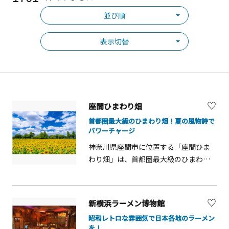
並び順
表示切替
座間ひまわり畑
首都圏最大級のひまわり畑！夏の風物詩で
パワーチャージ
神奈川県座間市に位置する「座間ひま
わり畑」は、首都圏最大級のひまわり
畑として知られています。約55万本も
のひまわりが一面に広がる景色は圧
巻！青空と黄色いひまわりのコントラ
新横浜ラーメン博物館
ストが美しく、フォトスポットとして
昭和レトロな雰囲気で日本各地のラーメン
人気です。 &nbsp; 例年8月上旬～中旬
を！