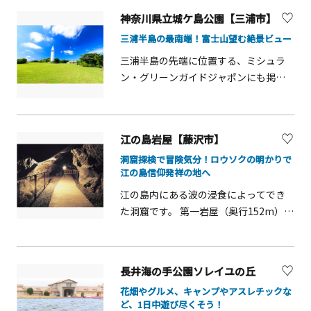
ます、小さなお子さんの水遊びは必ず
神奈川県立城ケ島公園【三浦市】
大人が見守ってください。
三浦半島の最南端！富士山望む絶景ビュー
三浦半島の先端に位置する、ミシュラ
ン・グリーンガイドジャポンにも掲載
された「城ケ島」。城ケ島大橋を渡っ
た島の東半分に広がるのが「城ケ島公
園」です。1月中旬から2月中旬にかけ
江の島岩屋【藤沢市】
て、園内各所で約30万株のヤエスイセ
洞窟探検で冒険気分！ロウソクの明かりで
ンが咲き誇り、冬の名物詩となってい
江の島信仰発祥の地へ
ます。園内2か所の展望台は富士山や伊
豆大島まで見渡せる絶好のビュースポ
江の島内にある波の浸食によってでき
ット。冬から春には県の指定天然記念
た洞窟です。 第一岩屋（奥行152m）と
物・ウミウ等の集団生息地に、約2,000
第二岩屋（奥行56m）の二つの洞窟か
羽も越冬のために飛来します。1番の見
ら成るもので、弘法大師や源頼朝も信
どころは芝生広場に建つ「安房崎灯
仰の地として訪れたといわれ、弁財天
長井海の手公園ソレイユの丘
台」。白を基調に緑のグラデーション
信仰のルーツとされています。洞窟内
花畑やグルメ、キャンプやアスレチックな
が入る姿は、地元の名物・三浦大根を
には江の島の歴史や文化を紹介するギ
ど、1日中遊び尽くそう！
思わせます。灯台を見上げる「ピクニ