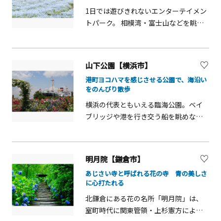
ャラリーもあり、探検気分で見学出来
1日では遊びきれないエンターテイメン
ック広場」でお弁当を食べるのもおす
ます。
トパーク。 相模湾・富士山などを眺望
すめです。日差しや風の強い日は、海
できる絶景と園内に咲く季節に応じた
風を受けナナメに育った黒松が独特な
花々、子どもも大人も楽しめるアトラ
景観を生み出す「緑陰広場」も良いか
クションと、本格的なイタリアンから
もしれません。また、城ケ島公園は島
山下公園【横浜市】
個性豊かなファーストフードも楽しめ
内のおすすめスポットを巡る「城ケ島
港町ヨコハマを感じさせる公園で、海沿い
る食事、大きな空の下でのキャンプ体
ハイキングコース」の東側入口になっ
をのんびり散歩
験、たくさんのいきものとのふれあ
ています。人気のフォトスポット「馬
横浜の代表ともいえる臨海公園。ベイ
い、学べて好きになる野菜収穫体験、
の背洞門」や反対側の城ケ島灯台な
ブリッジや港を行き交う船を眺めなが
富士山を眺めながらゆっくりお風呂ま
ど、島内散策もあわせてお楽しみくだ
ら、のんびりとした時間を過ごせま
で、楽しみ方は無限大。 ソレイユの丘
さい。
す。近隣のお店でテイクアウトしたラ
で『サイコー！！』の想い出を！
ンチを持ち込み、海沿いに長く広がる
明月院【鎌倉市】
芝生スペースでピクニックをする人も
あじさい寺と呼ばれる花の寺 青の美しさ
少なくありません。港町横浜に相応し
に心打たれる
く「北太平洋の女王」と呼ばれた豪華
北鎌倉にある花の名所「明月院」は、
客船「氷川丸」が園内に係留。日中は
室町時代に関東管領・上杉憲方によっ
船内を見学可能です。バラの名所とし