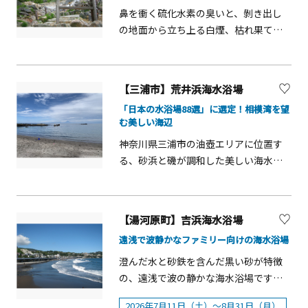
岸まで歩いて降りられるため、潮干狩
鼻を衝く硫化水素の臭いと、剝き出し
りや磯遊びを楽しむことができます。
の地面から立ち上る白煙、枯れ果てた
干潮時は三ツ石まで渡れる磯の道が出
木々&hellip;まるで異世界に降り立った
現します。複合施設「ケープ真鶴」で
ような光景が広がるのが大涌谷。江戸
は、お土産の購入や喫茶の利用が可能
時代までの呼称「地獄谷」の名にふさ
【三浦市】荒井浜海水浴場
です。
わしく、噴煙と熱泥のたぎる荒涼とし
「日本の水浴場88選」に選定！相模湾を望
た地です。箱根ロープウェイでの空中
む美しい海辺
散歩で大涌谷へアクセス可能です。早
神奈川県三浦市の油壺エリアに位置す
雲山から大涌谷、姥子、桃源台まで約
る、砂浜と磯が調和した美しい海水浴
25分、ロープウェイに乗って上空から
場です。水質の高さが評価され、環境
見る箱根の大パノラマは絶景です。富
省「日本の水浴場88選」にも選出され
士山、芦ノ湖、そして空中から見下ろ
ています。湾状の地形と穏やかな波に
す大涌谷、噴煙の中を進むのは手に汗
【湯河原町】吉浜海水浴場
より、シュノーケリングや磯遊びにも
握る体験です。活発な火山活動を間近
遠浅で波静かなファミリー向けの海水浴場
最適です。浅瀬では小魚やヤドカリな
で体感できる「大涌谷自然研究路」
どの生き物観察ができ、晴れた日には
は、2015年に起きた噴火のため立ち入
澄んだ水と砂鉄を含んだ黒い砂が特徴
富士山や相模湾に沈む夕日も望める絶
り禁止されていましたが、2022年から
の、遠浅で波の静かな海水浴場です。
景スポットとして知られています。夏
事前予約制で約40分間の引率入場が再
天気の良い日には初島や大島、房総半
2026年7月11日（土）～8月31日（月）