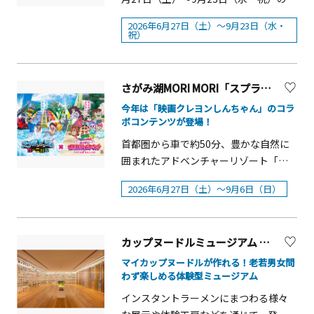
館の裏側をクルーがご案内するバック
ら富士山も見えますよ！&nbsp;遊覧船
間、都内有数のレジャープール「プー
ヤードツアーや、小学生以下のお子さ
2026年6月27日（土）～9月23日（水・
「Paradise CruiseⅡ」では、海風を楽
ルWAI(Water Amusement Island)」を
まにもおすすめのこどもバックヤード
祝）
しみながら島を周遊してみてくださ
オープンします。 南国リゾートを思わ
ツアー、カピバラへのエサやり体験な
い。 そして、横浜・八景島シーパラダ
せる場内には、渚に寄せる波が印象的
どができるアマゾンタイムを行ってい
イス自慢のレストランと軽飲食なら、
な「波のプール」、巨大ウォータース
ます。
さがみ湖MORI MORI「スプラッッッシュカーニバル」2026
きっと気分にぴったりあう食べ物が見
ライダー「ジャイアントスカイリバ
今年は「映画クレヨンしんちゃん」のコラ
つかるはずです。Seafood &amp; Grill
ー」、全長250mの「流れるプール」、
ボコンテンツが登場！
YAKIYAでは、90分食べ放題で魚介類と
お子様に人気の水遊びエリア「わいわ
首都圏から車で約50分、豊かな自然に
肉のバーベキューが堪能できます。ワ
いジャングル」や「それいけ！アンパ
囲まれたアドベンチャーリゾート「さ
ッフルとクラフトビールのお店「ドル
ンマンプール」などがそろい、小さな
がみ湖MORI MORI」（神奈川県相模原
フィン」では気軽に食べ歩きができる
お子様から大人まで、思い思いの時間
2026年6月27日（土）～9月6日（日）
市）では、関東最大級の屋外水遊び広
ワッフルやシーパラオリジナルのドリ
を過ごせます。 また、今シーズンは新
場「スプラッッッシュカーニバル」の
ンクを販売。シロイルカのかわいいポ
たに、あったかプール「バブルオアシ
営業を2026年6月27日（土）から開始
ップコーンバケットも人気。夕暮れ時
ス」が登場します。水面いっぱいに広
カップヌードルミュージアム 横浜【横浜市】
します。 今年は、7月31日（金）公開の
は、イルカたちの息のぴったりあった
がる細かな泡と温水に身をゆだねなが
『映画クレヨンしんちゃん 奇々怪々！
パフォーマンスとプロジェクションマ
マイカップヌードルが作れる！老若男女問
ら、ゆったりとくつろげる癒やしの新
わず楽しめる体験型ミュージアム
オラの妖怪バケ〜ション』とのコラボ
ッピングが融合するナイトパフォーマ
プールです。 さらに、毎年好評の放水
レーションを実施。野原家や個性豊か
ンス「LIGHTIA～七色のキセキ～」を
インスタントラーメンにまつわる様々
ショーやシンクロショーなどのイベン
な妖怪たちが登場する「水鉄砲シュー
見て歓声をあげましょう。※「LIGHTIA