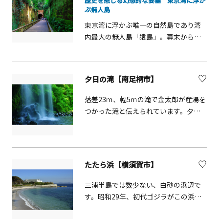
ックインの際に宿泊施設のスタッフま
歴史を感じる幻想的な要塞 東京湾に浮か
れたいちごを使用して、いちごジュー
ぶ無人島
でお問合せください。 「三浦半島の旅
ス、いちごパフェなども堪能できま
宿 三崎宿」の宿泊予約はこちらか
東京湾に浮かぶ唯一の自然島であり湾
す。 横浜ストロベリーパークのいちご
ら https://misakijyuku.jp/ ＜実施主
内最大の無人島「猿島」。幕末から太
は、障がいのある方が、いちご栽培専
体＞ミウラトラスト株式会社、株式会
平洋戦争まで東京湾を守る要塞として
門家の指導の下、一粒一粒、丁寧に育
社三浦海業公社、海南神社、サカナと
活躍し、島内には今でも砲台や兵舎の
てております。みなさまのお越しを笑
酒菜だ粋-DAIKI-、スバル興業株式会社
遺跡が残っています。積み上げられた
顔でお待ちしております。 いちご摘み
夕日の滝【南足柄市】
レンガ造りの要塞にツタが絡まり苔む
の概要〇営業日：土・日・祝のみ〇事
した様子は、思わず息をのむほど幻想
前予約制（下段の予約サイトにてご予
落差23ｍ、幅5ｍの滝で金太郎が産湯を
的！より深く＆効率的に散策したい方
約ください。）〇時間：①11:00開始
つかった滝と伝えられています。夕日
は、熟練のナビゲーターが案内する探
②12:30開始 ③13:30開始 ④14:30開
の滝の名称は、夕日に映える美しさか
検ツアーがおすすめ。30分で島の見ど
始※開始時刻の5分前にいちごハウスの
ら名づけられたと言われています。新
ころをサックリ巡れます。散策の小休
中にお集まり下さい〇所要時間：30分
緑、紅葉ともに美しく、夏はキャンプ
憩は、島内唯一のテイクアウトレスト
〇料金：いちご摘み取りお一人様１カ
場が開かれ水遊びでにぎわいます。
たたら浜【横須賀市】
ラン「Oceans Kitchen」で。横須賀海
ップ 税込2,500円（摘み取り用カップ：
軍カレーやヨコスカブルー（サイダ
約300ｇ）未就学児は無料（入場カップ
三浦半島では数少ない、白砂の浜辺で
ー）など、地元の食材を使った軽食や
は無し）※摘み取り用カップが必要な
す。昭和29年、初代ゴジラがこの浜辺
ドリンクをいただけます。機材をレン
人数分をご予約ください。※食べ放題
に姿を現わしました。現在では、その
タルすれば、開放的なビーチでBBQも
ではございませんのでご了承くださ