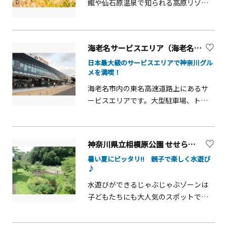
まで、毎50分から正時までの各々10分
館や仙石原温泉で知られる高原リゾー
間は主塔の先端部約40メートルを青色
ト地。特に有名なのが広大な「仙石原
に照らします。展望広場に続く「イギ
すすき草原」です。台ヶ岳（だいがた
リス山地区」は「イングリッシュロー
け）の斜面に群生したススキが春は
海老名サービスエリア（海老名SA）
ズの庭」をはじめ、「香りの庭」、
緑、秋は黄金色に波打ち、秀麗な山々
「バラとカスケードの庭」と3つのロー
日本最大級のサービスエリアで神奈川グル
と調和した美しい景色を見せてくれま
メを満喫！
ズガーデンが整備された見どころいっ
す。秋のススキの見頃は9月下旬～11月
ぱいのエリア。バラの見頃は春（5月上
上旬です。秋が深まるほど穂が開き、銀
海老名市内の東名高速道路上にあるサ
旬～下旬）と秋（10月中旬～11月中
から金の草原へ変化していく様子も見
ービスエリアです。大型駐車場、トイ
旬）の2回。公園散策と併せて周辺の山
どころのひとつです。草原の中を突っ
レ、ガソリンスタンドが完備されてい
手地区で「西洋館巡り」をするのも、
切る約700mの遊歩道は一本道でフォト
ます。その他、お土産を購入したり、食
定番の観光コースです。
ジェニック！背が高いススキに囲まれ
事や軽食をとることも可能です。レス
神奈川県立相模原公園 せせらぎの園地区 じゃぶじゃぶゾーン
ながら写真を撮ることができます。3月
トランも併設。（無料Wifiも提供されて
暑い夏にピッタリ!! 親子で楽しく水遊び
には草原内に雑木が増えるのを防ぐ山
います。）神奈川県内の唯一のサービ
♪
焼きが行われ、毎年景観が維持されて
スエリアで、県内の特産品を扱うイベ
水遊びができるじゃぶじゃぶゾーンは
います。「かながわの景勝50選」にも
ントなども定期的に開催されていま
子どもたちにも大人気のスポットで
選定された、県を代表する景勝地で
す。
す。その他の池への立ち入りは禁止さ
す。
れています。※水遊びには危険が伴い