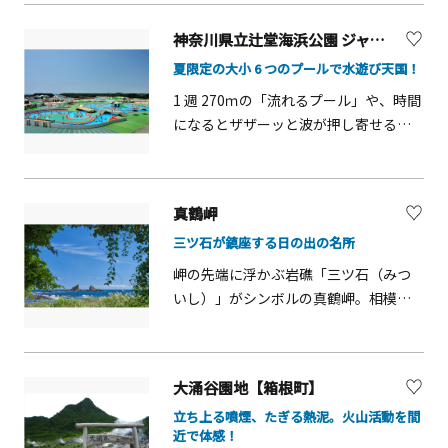
しても知られており、「夜光虫」が発
生すると、波打ち際が青白く輝きだ
神奈川県立辻堂海浜公園 ジャンボプール
し、幻想的な光景が繰り広げられま
夏限定の大小 6 つのプールで水遊び天国！
す。
1 週 270ｍの「流れるプール」や、時間
になるとザザーッと波が押し寄せる
「波の出るプール」のほか、全長 約70
ｍ、高さ10ｍから一気に滑る「ウォー
タースライダー」、全長 9ｍ、高さ 4ｍ
真鶴岬
の「アクアスライダー」も子どもたち
三ツ石が鎮座する日の出の名所
に人気。小さなお子様にも安心な深さ
20～40ｃｍの「幼児プール」や、オム
岬の先端に浮かぶ岩礁「三ツ石（みつ
ツの取れていないお子様でもプール用
いし）」がシンボルの真鶴岬。相模湾
オムツの上に水着着用で「くじらの
に向けて突き出た岬は、美しい朝焼け
海」と「滝のプール」が利用できま
とともに日の出を拝めるスポットとし
す。
て知られています。岬周辺は樹齢350年
大涌谷園地【箱根町】
以上といわれるクロマツをはじめ、ク
立ち上る噴煙、たぎる熱泥。火山活動を間
スノキやシイなどの原生林が生い茂っ
近で体感！
ています。海岸沿いに広がる三ツ石海