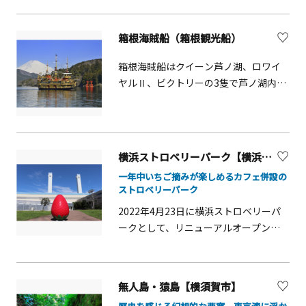
の歴史や文化を学べる神社や、三浦半
入できたりします。
島地域の食材を活用した飲食店、旬の
箱根海賊船（箱根観光船）
野菜や新鮮な魚介類、地域の名産が揃
う海の駅などによる、三崎の魅力を活
箱根海賊船はクイーン芦ノ湖、ロワイ
かしたおもてなしが楽しめるエリアで
ヤルⅡ、ビクトリーの3隻で芦ノ湖内を
す。地域まるごとホテルプランでは、
遊覧する海賊船です。四季によって姿
昭和レトロな街に滞在しながら、地元
を変える芦ノ湖周辺の美しい自然と共
の飲食店や海の駅などで、地域の住民
に、富士山・箱根神社の水中鳥居と言
や移住者と交流する機会があり、地域
った箱根ならではの景色をご覧いただ
横浜ストロベリーパーク【横浜市鶴見区】
とのつながりを感じることができま
けます。湖を航行するため揺れも少な
す。三崎港エリアでの滞在を通じて、三
一年中いちご摘みが楽しめるカフェ併設の
く、静かで優雅なクルージングをお楽
ストロベリーパーク
崎のルーツや地域住民の暮らしといっ
しみいただけます。
た三崎の内面を知ることができる旅を
2022年4月23日に横浜ストロベリーパ
してみませんか。 地域まるごとホテル
ークとして、リニューアルオープンし
プラン 「三浦半島の旅宿 三崎宿」の
ました。土日祝のみ営業の完全予約制
宿泊者限定で、下記プランの体験が可
で、季節を問わず、みずみずしくておい
能です。（事前予約不要）提供可能な
しいいちごを召し上がっていただけま
無人島・猿島【横須賀市】
プランは日によって異なるため、チェ
す。 カフェも併設しており、施設で採