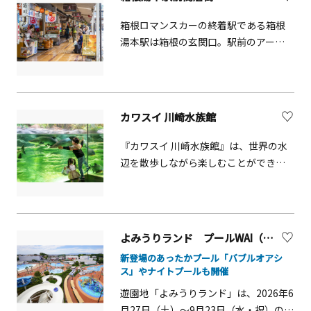
が訪れる人気スポットです。江の島ヨ
海の生きものたちがもつ本来の能力や
ットハーバーは、東京2020オリンピッ
魅力を体感いただけるパフォーマンス
箱根ロマンスカーの終着駅である箱根
ク競技大会のセーリング競技会場にも
にあっと息を呑むことでしょう。ドル
湯本駅は箱根の⽞関⼝。駅前のアーケ
なりました。特に、地元でとれるしら
フィン ファンタジーでは現像的な空間
ード街には、名物のお菓⼦や話題のス
す、伊勢エビ、魚の刺身、さざえやハ
の中、イルカたちに出会ってみてはい
イーツ、オリジナルの雑貨などお⼟産
マグリなど、豊富な海の幸は観光客に
かがでしょうか。また、ふれあいラグ
屋さんがズラリと並んでいます。
大人気です。
ーンでは海の生きものたちと間近な距
カワスイ 川崎水族館
離でふれあうことができます。そして、
うみファームでは魚釣り体験もでき、
『カワスイ 川崎水族館』は、世界の水
釣った魚をその場で食べることができ
辺を散歩しながら楽しむことができ
ます。海の生きものたちとのふれあい
る、新感覚のネイチャーエンターテイ
を楽しんだ後は、家族一緒に楽しめる
ンメント水族館です。「世界の美しい
さまざまなアトラクションのあるプレ
水辺」をテーマに、川崎市を流れる多
ジャーランドへ。日本で唯一海の上に
摩川からアジア、アフリカ、南米アマ
レールが走るサーフコースター リヴァ
よみうりランド プールWAI（Water Amusement Island）【川崎市・東京都】
ゾンの熱帯雨林まで、世界の様々な環
イアサンは如何でしょうか。それと
新登場のあったかプール「バブルオアシ
境に暮らす生きものを最新の照明・音
も、シーパラダイスタワーで80メート
ス」やナイトプールも開催
響・映像技術を駆使して展示していま
ルの高さまで気持ちよく上昇し、360度
遊園地「よみうりランド」は、2026年6
す。館内では有料イベントとして、水族
のパノラマを望めば、天気の良い日な
月27日（土）～9月23日（水・祝）の期