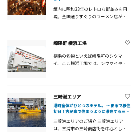
に見頃を迎え、お盆の時期には「座間
館内に昭和33年のレトロな街並みを再
市ひまわりまつり」が開催されます。
現。全国選りすぐりのラーメン店が軒
模擬店で地元のグルメを堪能しつつ、
を連ねる。ラーメン文化と歴史が学べ
花畑の散策を楽しむことができます。
るミュージアムのほか、お好きな麺、
ひまわりの切り花や農産物の販売、ア
スープ、具材、フタを自由に組み合わ
ユのつかみ取りなどイベントも盛りだ
崎陽軒 横浜工場
せて自分だけのオリジナルカップラー
くさん！メインの座間会場から離れた
メンを作れる「ラー博スゴメンラボ」
四ツ谷会場でもひまわりの鑑賞が可能
横浜の名物といえば崎陽軒のシウマ
や古代小麦と呼ばれる「スペルト小
です。 &nbsp; また、早朝や夕方に訪れ
イ。ここ横浜工場では、シウマイやお
麦」を使って、伝統的な製麺技法「青
るのもおすすめです。夕日に照らされ
弁当の製造ラインを見学することがで
竹打ち」で麺を作る「ラーメン作り体
たひまわり畑は、昼とは違った表情で
きます。約90分の見学コースでは、日
験」が人気。ミュージアムショップで
す。
本で人気の「駅弁」の歴史や、人気の
は全国のご当地ラーメンやラーメンに
シウマイ弁当のひみつを知ることがで
三崎港エリア
ちなんだ面白グッズなどが購入できる
きます。また、ガラス越しに貴重な製
港町全体がひとつのホテル。 ～まるで移住
造工程も見ることができます。ここで
初日！古民家で住まうように滞在する三崎
しか体験できないことを皆で楽しんで
のローカル旅行～
三崎港エリアのご紹介 三崎港エリア
ください。また、工場内にはプチミュ
は、三浦市の三崎商店街を中心とし
ージアムショップがあり、できたての
た、古民家を改修した宿泊施設、地域
シウマイなどを食べたり、お土産を購