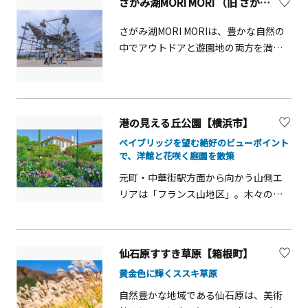
さがみ湖MORI MORI （旧 さがみ湖リゾートプレジャーフォレスト)【相模原市】
全長15メートルの3連ロングスライダー
季折々の絶景も魅力で、春は桜、夏は
など、個性豊かな6種類のプールエリア
深緑と湖面の涼しげなコントラスト、
さがみ湖MORI MORIは、豊かな自然の
を展開。子どもから大人まで、夏なら
秋は山々を染める紅葉が湖畔を彩りま
中でアウトドアと遊園地の両方を満喫
ではの水遊びを満喫できます。 スプ
す。湖の周辺は「宮ヶ瀬湖畔エリア」
できるリゾート施設です。キャンプや
ラッッッシュカーニバル 概要■営業
「鳥居原エリア」「ダムサイトエリ
バーベキュー、ダイナミックな巨大ア
期間：2026年6月27日（土）～9月6日
ア」の3エリアに分かれており、ドライ
スレチック「マッスルモンスター」な
（日）※7月17日（金）までと8月31日
ブで周遊するのもおすすめ。レジャー
ど、多彩なアクティビティが魅力とな
（月）以降は土休日のみ営業■営業時
港の見える丘公園【横浜市】
施設やレストランも充実しているの
っています。 また、お子さま連れのフ
間：9：00～16：00 ※天候などの影
で、1日中遊べます。都心からアクセス
ベイブリッジを望む絶好のビューポイント
ァミリーには、29種類のカラフルな仕
響により、変更する場合あり。※8月24
で、洋館と花咲く庭園を散策
も良く、休日のおでかけスポットにい
掛けが満載のアスレチック「ピカソの
日（月）～8月28日（金）は10：00～
かがでしょうか？
元町・中華街駅方面から向かう山側エ
タマゴ」や、20種類ものアクティビテ
16：00■料金：1,400円(大人・小人・
リアは「フランス山地区」。木々の間
ィが体験できる「ハッスルスパイダ
シニア共通)※さがみ湖MORI MORIへの
に風車のモニュメントや井戸などの貴
ー」など、子供向けのアトラクション
入園・駐車料が別途必要。 フリーパス
重な遺構が残されています。公園の中
も充実しています。冬季には幻想的な
利用可、再入場可、０歳～2歳は無料 未
心地は「展望広場地区」。横浜ベイブ
イルミネーションイベントも開催さ
就学児は保護者同伴 ※オムツの取れ
仙石原すすき草原【箱根町】
リッジを一望できる展望台があり、マ
れ、一年を通して家族で思い出に残る
ていないお子さまは、オムツ用プール
黄金色に輝くススキ草原
リンタワーや本牧ふ頭の夜景が見渡せ
体験ができる遊園地です。
のみ利用可能
ます。ベイブリッジは毎20分から30分
自然豊かな地域である仙石原は、美術