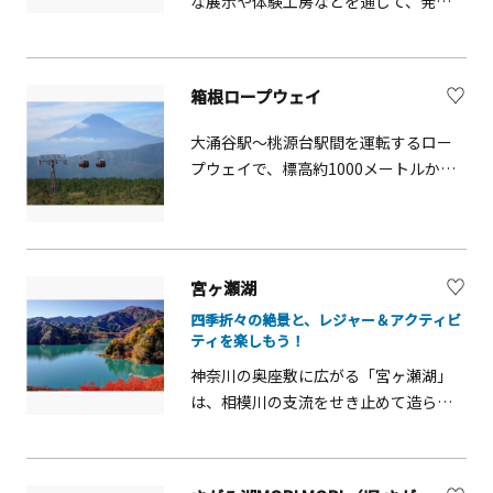
な展示や体験工房などを通じて、発
トに加え、7月11日（土）～9月13日
ティングゲーム」や、さまざまな仕掛
～七色のキセキ～」は土休日のみ開催
明・発見の大切さやベンチャーマイン
（日）の期間中は、計50日間、ナイト
けが楽しめる「ウォーターメイズ」な
日中でも夜でも、ここ横浜・八景島シ
ドについて楽しみながら学べる体験型
プールも開催します。ライトアップさ
ど、映画の世界観を体感できるアトラ
ーパラダイスにはスリリングなスポッ
食育施設。 「チキンラーメン」を手作
れた場内が昼間とは異なる表情を見
箱根ロープウェイ
クションが登場します。 また、昨年好
トや心がワクワクするアトラクション
りできる「チキンラーメン ファクトリ
せ、リゾート感が一層高まる夜ならで
評を博した放水イベント「はしご車ス
が目白押しです。季節折々のイベント
ー」や自分でデザインしたカップにお
はの時間を過ごせます。 &nbsp;5つの
大涌谷駅～桃源台駅間を運転するロー
プラッシュ」もコラボ仕様で開催。テ
も常に開催しているので、イベントカ
好きなスープと具材をトッピングし
プールと8種のスライダーを誇るプール
プウェイで、標高約1000メートルから
レビアニメ『クレヨンしんちゃん』の
レンダーをチェックしましょう。た
て、世界で一つだけの「カップヌード
WAIで、思い出に残る夏の一日をお楽し
箱根を観光。複式単線自動循環式
人気オープニングテーマ「オラはにん
だ、いつ訪れたとしても、横浜・八景
ル」を作ることができる「マイカップ
みください。■営業期間：2026年6月
（DLM）フニテルの運行を開始し、
きもの」に合わせ、高さ10メートルの
島シーパラダイスは忘れられない冒険
ヌードル ファクトリー」、アジアのナ
27日（土）～ 9 月 23 日（ 水・祝） の
「快適なロープウェイ」で富士山も満
はしご車から「スプラッシュマン」が
になるでしょう。
イトマーケットをイメージした空間
期間
喫いただけます。
豪快に放水する約3分間の特別ショーを
宮ヶ瀬湖
で、世界中のさまざまな麺を味わうこ
お楽しみいただけます（※土日祝日限
とができる「NOODLE BAZAAR」な
四季折々の絶景と、レジャー＆アクティビ
定）。 さらに会場内には、氷が浮かぶ
ティを楽しもう！
ど、お楽しみがいっぱい！
一桁台の水温を体験できる「キンキ
神奈川の奥座敷に広がる「宮ヶ瀬湖」
ン！アイスプール」をはじめ、さがみ
は、相模川の支流をせき止めて造られ
湖MORI MORIのシンボルキャラクター
た「宮ヶ瀬ダム」によって2000年に誕
「MORI MORI兄弟」をモチーフにした
生した巨大なダム湖。清川村・愛川
高さ6メートルの巨大バルーンプール、
町・相模原市にまたがる湖の周囲は四