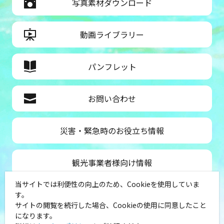
写真素材ダウンロード
動画ライブラリー
パンフレット
お問い合わせ
災害・緊急時のお役立ち情報
観光事業者様向け情報
当サイトでは利便性の向上のため、Cookieを使用していま
公益社団法人神奈川県観光協会
す。
サイトの閲覧を続行した場合、Cookieの使用に同意したこと
〒231-8521
になります。
神奈川県横浜市中区山下町１