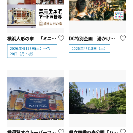
横浜人形の家 「ミニチュアアートの世界」【横浜市】
DC特別企画 湯かけまつりプレイベント「You got water fes!! （湯河原フェス）」
2026年4月18日(土）～7月
2026年4月18日（土）
20日（月・祝）
横須賀オクトーバーフェスト2026
県立四季の森公園「ハス池上空に泳ぐ鯉のぼり」【横浜市】