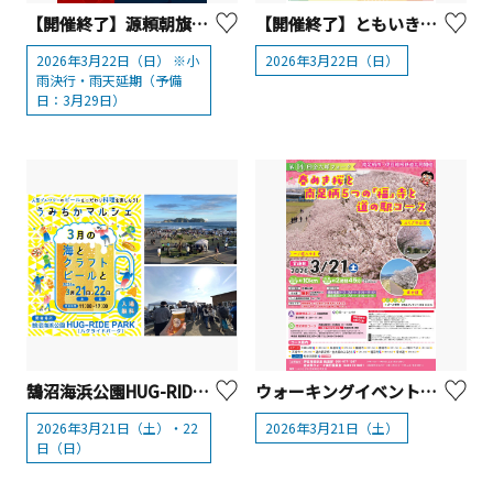
【開催終了】源頼朝旗挙祭2026【真鶴町】
【開催終了】ともいきゆうえんち+（プラス）in 相模原【相模原市】
2026年3月22日（日） ※小
2026年3月22日（日）
雨決行・雨天延期（予備
日：3月29日）
鵠沼海浜公園HUG-RIDE PARK（ハグライドパーク）「うみちかマルシェ ～3月の海とクラフトビールと～」
ウォーキングイベント「春めき桜と南足柄5つの「福」寺と道の駅コース」【南足柄市】
2026年3月21日（土）・22
2026年3月21日（土）
日（日）