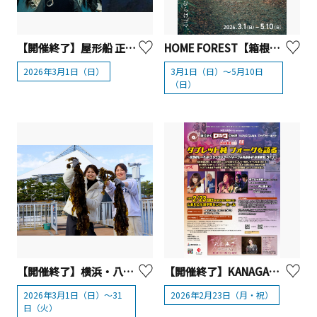
【開催終了】屋形船 正義丸「怪談屋形船」
HOME FOREST【箱根町】
2026年3月1日（日）
3月1日（日）～5月10日
（日）
【開催終了】横浜・八景島シーパラダイス「ワカメ収穫体験」【横浜市】
【開催終了】KANAGAWA ロックサーキット 「語り継ぐロックの伝説」タブレット純 フォークを語る ~伝説のレーベル「エレックレコード」トーク &丸山圭子「彩色兼美」ライブ~【山北町】
2026年3月1日（日）～31
2026年2月23日（月・祝）
日（火）