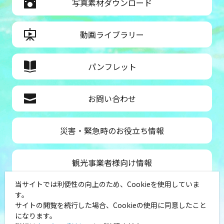
写真素材ダウンロード
動画ライブラリー
パンフレット
お問い合わせ
災害・緊急時のお役立ち情報
観光事業者様向け情報
当サイトでは利便性の向上のため、Cookieを使用していま
公益社団法人神奈川県観光協会
す。
サイトの閲覧を続行した場合、Cookieの使用に同意したこと
〒231-8521
になります。
神奈川県横浜市中区山下町１