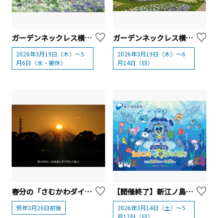
ガーデンネックレス横浜2026「里山ガーデンフェスタ」
ガーデンネックレス横浜2026【横浜市】
2026年3月19日（木）～5
2026年3月19日（木）～6
月6日（水・振休）
月14日（日）
春分の「さむかわダイヤモンド富士」週間／（一社）寒川町観光協会
【開催終了】新江ノ島水族館 特別イベント『えのすいで発見!! たまごっちと海のなかまたち!』【藤沢市】
例年3月20日前後
2026年3月14日（土）～5
月17日（日）