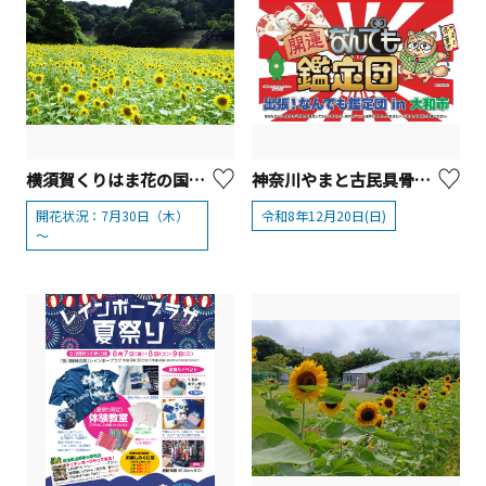
横須賀くりはま花の国・7/30～開花情報
神奈川やまと古民具骨董市30周年記念2年前イベント「出張！なんでも鑑定団 in 大和市」
開花状況：7月30日（木）
令和8年12月20日(日)
～