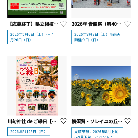
【応募終了】県立相模原公園「みんなのいいね！miniフォトコンテスト」
2026年 青龍祭（第40回） 【清川村】
2026年6月6日（土） ～ 7
2026年8月8日（土）※雨天
月26日（日）
順延９日（日）
川勾神社 de ご縁日【二宮町】
横須賀・ソレイユの丘「10万本のヒマワリ」
2026年8月23日（日）
見頃予想：2026年8月上旬
～9月下旬 イベント：