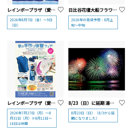
レインボープラザ（愛川繊維会館）夏祭り
日比谷花壇大船フラワーセンター「ひまわり」
2026年8月7日（金）～9日
2026年の見頃予想：8月上
（日）
旬～中旬
レインボープラザ（愛川繊維会館）サマーフェア2026「夏の手作り体験フェア」
8/23（日）に延期 湯河原温泉海上花火大会
2026年7月27日（月）～8
8月23日（日）（8/3から延
月31日（月）※8月11日～
期になりました）
16日は休館