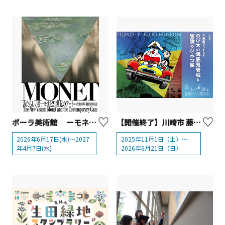
ポーラ美術館 ーモネ没後100年・開館25周年記念『あたらしい目ーモネと21世紀のアート』展
【開催終了】川崎市 藤子・F・不二雄ミュージアム 「大長編ドラえもん のび太の海底鬼岩城と冒険のひみつ展 」
2026年6月17日(水)～2027
2025年11月1日（土）～
年4月7日(水)
2026年6月21日（日）