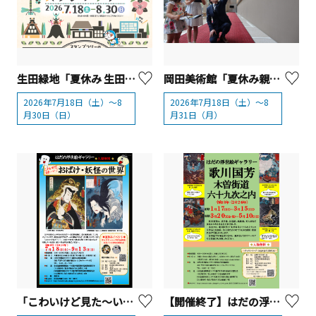
生田緑地「夏休み 生田緑地スタンプラリー」【川崎市】
岡田美術館「夏休み親子でアート体験」【箱根町】
2026年7月18日（土）～8
2026年7月18日（土）～8
月30日（日）
月31日（月）
「こわいけど見た～い！おばけ・妖怪の世界」
【開催終了】はだの浮世絵ギャラリー「歌川国芳木曽街道六十九次之内（前期）」【 秦野市 】