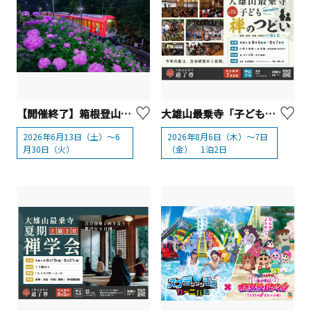
【開催終了】箱根登山鉄道「夜のあじさい号」運行
大雄山最乗寺「子ども禅のつどい」【南足柄市】
2026年6月13日（土）～6
2026年8月6日（木）～7日
月30日（火）
（金） 1泊2日