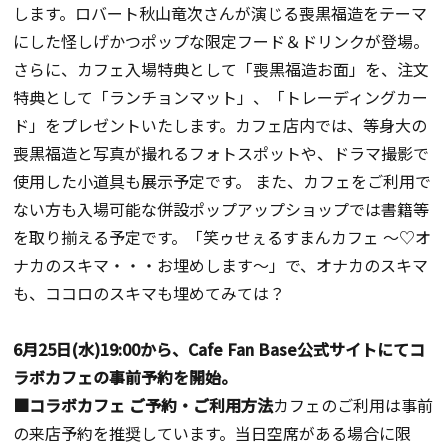
します。ロバート秋山竜次さんが演じる喪黒福造をテーマ
にした怪しげかつポップな限定フード＆ドリンクが登場。
さらに、カフェ入場特典として「喪黒福造お面」を、注文
特典として「ランチョンマット」、「トレーディングカー
ド」をプレゼントいたします。カフェ店内では、等身大の
喪黒福造と写真が撮れるフォトスポットや、ドラマ撮影で
使用した小道具も展示予定です。 また、カフェをご利用で
ない方も入場可能な併設ポップアップショップでは書籍等
を取り揃える予定です。「笑ゥせぇるすまんカフェ ～♡オ
ナカのスキマ・・・お埋めします～」で、オナカのスキマ
も、ココロのスキマも埋めてみては？
6月25日(水)19:00から、Cafe Fan Base公式サイトにてコ
ラボカフェの事前予約を開始。
■コラボカフェ ご予約・ご利用方法
カフェのご利用は事前
の来店予約を推奨しています。当日空席がある場合に限