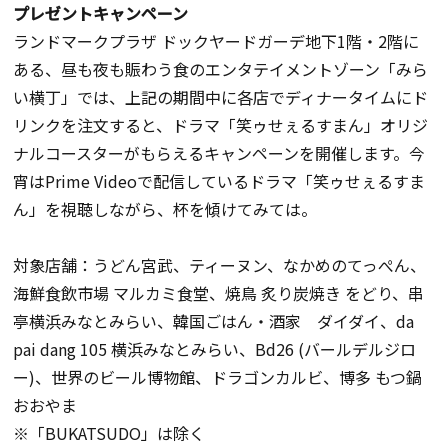
プレゼントキャンペーン
ランドマークプラザ ドックヤードガーデ地下1階・2階に
ある、昼も夜も賑わう食のエンタテイメントゾーン「みら
い横丁」では、上記の期間中に各店でディナータイムにド
リンクを注文すると、ドラマ「笑ゥせぇるすまん」オリジ
ナルコースターがもらえるキャンペーンを開催します。今
宵はPrime Videoで配信しているドラマ「笑ゥせぇるすま
ん」を視聴しながら、杯を傾けてみては。
対象店舗：うどん宮武、ティーヌン、なかめのてっぺん、
海鮮食飲市場 マルカミ食堂、焼鳥 炙り炭焼き をどり、串
亭横浜みなとみらい、韓国ごはん・酒家 ダイダイ、da
pai dang 105 横浜みなとみらい、Bd26 (バールデルジロ
ー)、世界のビール博物館、ドラゴンカルビ、博多 もつ鍋
おおやま
※「BUKATSUDO」は除く