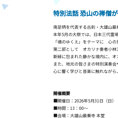
特別法話 恐山の禅僧
南足柄を代表する古刹・大雄山最
本年5月の大祭では、日本三代霊
「魂のゆくえ」をテーマに 心の
第二部として オカリナ奏者小林
新緑に包まれた静かな境内に、オ
また、地元の皆さまの特別演奏会
心に響く学びと音楽に触れながら
開催概要
■
開催日：2026年5月31日（日）
■時間：13：00～
■会場：大雄山最乗寺 本堂