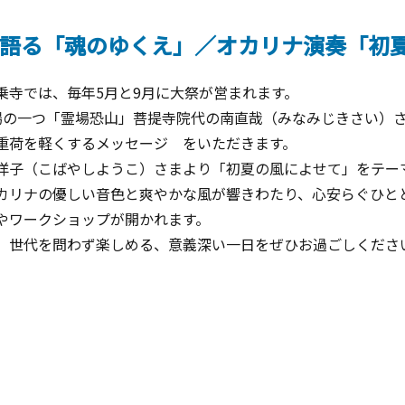
が語る「魂のゆくえ」／オカリナ演奏「初
乗寺では、毎年5月と9月に大祭が営まれます。
場の一つ「霊場恐山」菩提寺院代の南直哉（
みなみじきさい）
重荷を軽くするメッセージ をいただきます。
洋子（こばやしようこ）さまより「
初夏の風によせて」をテー
カリナの優しい音色と爽やかな風が響きわたり、心安らぐひと
やワークショップが開かれます。
、世代を問わず楽しめる、意義深い一日をぜひお過ごしくださ