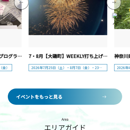
花菜ガーデン「夏休み体験プログラム」【平塚市】
7・8月【大磯町】WEEKLY打ち上げ花火in大磯
日（金）
2026年7月25日（土）・8月7日（金）・23日（日）
2026
イベントをもっと見る
Area
エリアガイド