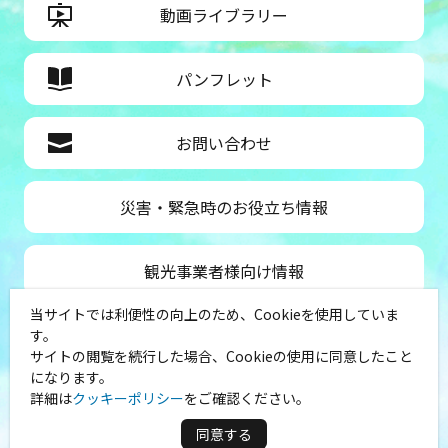
動画ライブラリー
パンフレット
お問い合わせ
災害・緊急時のお役立ち情報
観光事業者様向け情報
当サイトでは利便性の向上のため、Cookieを使用していま
公益社団法人神奈川県観光協会
す。
サイトの閲覧を続行した場合、Cookieの使用に同意したこと
〒231-8521
になります。
神奈川県横浜市中区山下町１
詳細は
クッキーポリシー
をご確認ください。
（シルクセンター内）
TEL：045-681-0007
同意する