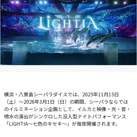
名駅周辺西口：西口プロムナー
ド、西口中心広場、ペデストリ
アンデッキ駅間：ViNA WALK
PERCH、ロマンスカーミュー
ジアム東口：ペデストリアンデ
ッキ、東口ロータリー、海老名
中央公園、ビナウォーク■主
催：えびなイルミネーション実
行委員会
横浜・八景島シーパラダイスでは、2025年11月15日
（土）～2026年3月1日（日）の期間、シーパラならでは
のイルミネーション企画として、イルカと映像・光・音・
噴水の演出がシンクロした没入型ナイトパフォーマンス
「LIGHTIA～七色のキセキ～」が毎夜開催されます。