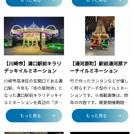
催にともない、2025年11月1日
ス」。“芸術・⽂化のまち”とし
に「元町クリスマスツリー点灯
て多くの芸術・⽂化に惹かれた
式」を実施します。みなとみら
⼈々が集い、暮らし、日々発信
い線「元町・中華街」駅、JR京
を続けるまち“新百合ヶ丘”を、
浜東北線「石川町」駅からす
夜空に瞬く星々になぞらえまし
ぐ、横浜開港の頃より外国人向
た。街に点在する創造の光を、
けの商店が並ぶ、モダンな西洋
テラスの灯りのようにそっと寄
文化をいち早く取り入れたお洒
せ合い、共有する時間と場をつ
落な街。横浜元町発祥のファッ
くります。ひとりひとりが⾃分
【川崎市】溝口駅前キラリ
【湯河原町】駅前湯河原ア
ションブランドや家具、ジュエ
の“光”を⾒つけて持ち帰ること
デッキイルミネーション
ーチイルミネーション
リー店等の他、グルメ店舗が軒
ができる〜そんな静かで温かな
を連ねた個性溢れるショッピン
夜を演出します。新百合ヶ丘駅
川崎市高津区の玄関口である溝
竹で作ったランタンなどが優し
グストリートです。 神奈川トヨ
南口のメインツリーをはじめ、
口駅。今年も「冬の風物詩」と
く照らすアーチ型のイルミネー
タ自動車株式会社の協力のもと
オリーブ並木や新百合ヶ丘マプ
なった溝口駅前キラリデッキイ
ションです。※掲載画像は、昨
「車両（水素）の外部給電機
レ、駅北口の樹木などに、約11
ルミネーションを周辺の「ポレ
年の内容です。概要開催期間：
能」を使用してのエコロジーな
万球のあかりがそれぞれテーマ
ポレ通り」や「ノクティ」とも
2025年12月19日（金）～2026
もっと見る
もっと見る
話題性の高い点灯式になりま
を持ったイルミネーションに施
連携し実施します。 脱炭素の取
年１月30日（金）開催時間：常
す。プレゼンターとして女優・
されます。今年も小田急・新百
組を加速させる溝口エリアの取
設（夜間のみ点灯）開場：湯河
タレントの「丸りおな」さんを
合ヶ丘駅周辺の街全体をイルミ
組の象徴として、再生可能エネ
原駅大屋根広場