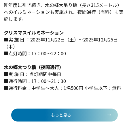
昨年度に引き続き、水の郷大吊り橋（長さ315メートル）
へのイルミネーションも実施され、夜間通行（有料）も実
施します。
クリスマスイルミネーション
■実 施 日 ：2025年11月22日（土）～2025年12月25日
（木）
■点灯時間：
17
：
00
～
22
：
00
水の郷大つり橋（夜間通行）
■実 施 日：点灯期間中毎日
■通行時間：
17
：
00
～
21
：
30
■通行料金：中学生～大人：
1
名
500
円 小学生以下：無料
もっと見る