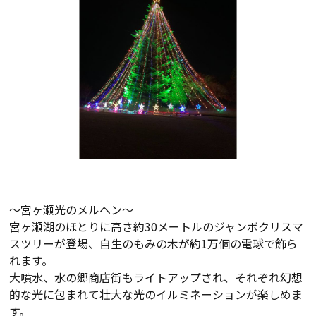
～宮ヶ瀬光のメルヘン～
宮ヶ瀬湖のほとりに高さ約
30
メートルのジャンボクリスマ
スツリーが登場、自生のもみの木が約
1
万個の電球で飾ら
れます。
大噴水、水の郷商店街もライトアップされ、それぞれ幻想
的な光に包まれて壮大な光のイルミネーションが楽しめま
す。