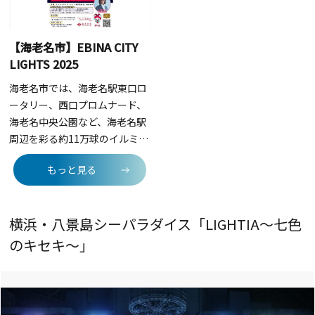
間：2025年10月25日（土）～
は、去年のものです。
12月26日（金）～2026年3月1
ルミネーション実行委員会 ■構
2026年1月12日（月）■開催時
日（日）
成： 高津観光協会、高津地区
間：16：30～22：00■会場：
【海老名市】EBINA CITY
連合町内会、高津区文化協
本厚木駅前北口広場・本厚木駅
LIGHTS 2025
会、 高津区商店街連合会、溝ノ
南口駅前広場
口駅前商店街振興組合、ノクテ
海老名市では、海老名駅東口ロ
ィ商店会、 溝ノ口駅前町会、溝
ータリー、西口プロムナード、
口第5町会、みぞのくち新都市
海老名中央公園など、海老名駅
株式会社
周辺を彩る約11万球のイルミネ
ーション「EBINA CITY
もっと見る
LIGHT」が開催されます。点灯
期間中にさまざまなイベントも
開催予定です。イベント情報は
横浜・八景島シーパラダイス「LIGHTIA～七色
市公式ホームページをご覧くだ
さい。 ■点灯期間：2025年11
のキセキ～」
月1日（土）～2026年2月14日
（土）■点灯時間11月、2月：
17：00～22：0012月、1月
16：00～22：00■場所：海老