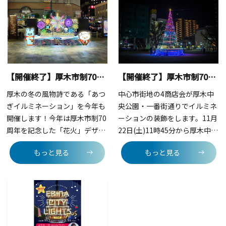
招いてのトークショーや
ネーションで明るく彩り、訪れ
ルギーを100％使用した30万球
「Felice」さんによる演奏も行
た方々にあたたかさをお届けし
のLEDがまちを彩ります。 概要
われます。クリスマスカラーの
ます。kirara@アートしんゆり
■実施期間： 2025年11月7日
横浜元町は、楽しさ満載で、オ
2025 開催概要■テーマ：しん
（金）～2026年1月31日(土)■
ープンエアのストリートは寒さ
ゆりスターライトテラス■開催
点灯時間：16：00～24:00 ※12
知らずの賑いづくしです！！そ
期間：2025年11月15日（土）
月31日（水）は16：00～翌日
【開催終了】厚木市制70周年記念 あつぎイルミネーション2025【厚木市】
【開催終了】厚木市制70周年記念 あつぎウィンターフェスティバル ウィンターイルミネーション【厚木市】
の他、昨年も1月に実施したあ
～2026年2月14日（土）■点灯
（元日）5:00 ■ 場所：溝口駅
のプレゼントキャンペーンの告
時間：17:00～24:00■場所：小
前キラリデッキ ※周辺の「ポレ
厚木の冬の風物詩である「あつ
中心市街地の4商店会が厚木中
知も？？ イルミネーションのも
田急線新百合ヶ丘駅南口・北
ポレ通り」や「ノクティ」で
ぎイルミネーション」を今年も
央公園・一番街通りでイルミネ
とクリスマスムード満載の元町
口 ■主催：kirara@アートし
も、ゲートや街路灯、壁面等の
開催します！今年は厚木市制70
ーションの装飾をします。11月
ショッピングストリートは賑わ
んゆり実行委員会■共催：川崎
イルミネーションを同時実施 ■
周年を記念した「花火」デザイ
22日(土)11時45分から厚木中央
いづくしです！！■点灯式日
市麻生区、新百合ヶ丘エリアマ
内 容：ペデストリアンデッキ、
ンと、厚木市マスコットキャラ
公園でダンスや音楽ステージを
程：2025年11月１日（土）
ネジメントコンソーシアム
もっと見る
もっと見る
デッキ下バスターミナル周辺の
クター「あゆコロちゃん」と小
行います。同日17時30分からは
16：30〜17：30（予定）■場
植栽、樹木、街路灯、円筒分水
田急電鉄株式会社の子育て応援
点灯式を行います。また、同時
所：元町プラザデッキ（1丁
広場モニュメントなどを約30万
マスコットキャラクター「もこ
開催イベントとして、厚木市制
目）■クリスマスイルミネーシ
球の電球で装飾します。 環境に
ろん」がコラボレーションした
70周年記念第1回神奈川キング
ョン日程2025年11月1日（土）
配慮し、再生可能エネルギー
かわいらしいデザインのイルミ
オブキッチンカーinあつぎ2025
～12月25日（木）■ウィンター
100％の電力を使用します。 ■
ネーションです。概要■開催期
を実施いたします。※掲載画像
イルミネーション日程2025年
主催：溝口駅前キラリデッキイ