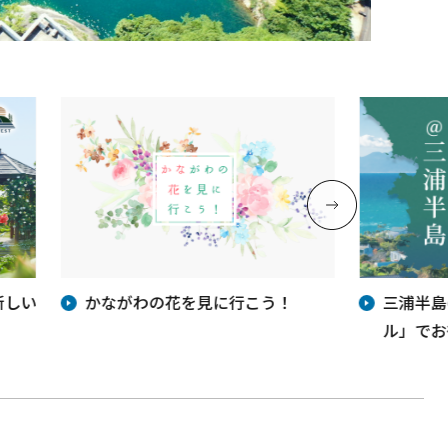
新しい
かながわの花を見に行こう！
三浦半島
ル」でお