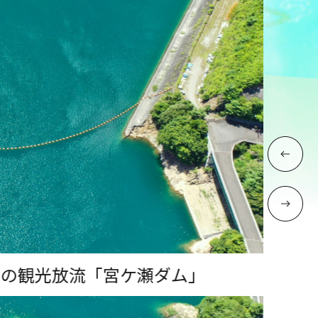
観光放流「宮ケ瀬ダム」