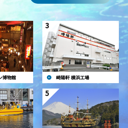
3
ン博物館
崎陽軒 横浜工場
5