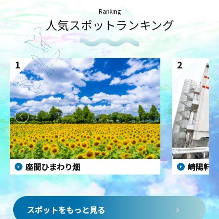
Ranking
人気スポットランキング
1
2
座間ひまわり畑
崎陽軒 
スポットをもっと見る