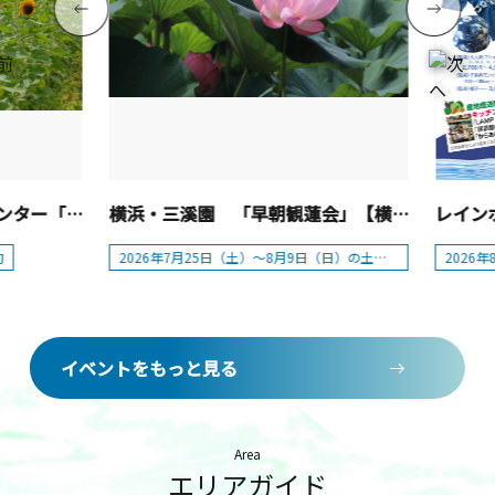
日比谷花壇大船フラワーセンター「ひまわり」
横浜・三溪園 「早朝観蓮会」【横浜市】
旬
2026年7月25日（土）～8月9日（日）の土・日
2026
イベントをもっと見る
Area
エリアガイド