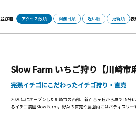
アクセス数順
開催日順
近い順
更新順
並び順
表
Slow Farm いちご狩り【川崎
完熟イチゴにこだわったイチゴ狩り・直売
2020年にオープンした川崎市の西部、新百合ヶ丘から車で15
るイチゴ農園Slow Farm。野菜の直売や農園内にはパティス
ての焼き菓子が楽しめます。オムツ替えや授乳の設備もあり小さな
ちご狩りの営業日：水・土・日 予約制■時間：10：00～、13
学生以上）3,300円、小学生以上2,500円、2歳から未就学児 
またはお電話（10：00～17：00）にてご予約ください。※備