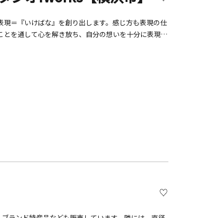
表現＝『いけばな』を創り出します。感じ方も表現の仕
ことを通して心を解き放ち、自分の想いを十分に表現す
ーションのヒントを見出せます。いけばなを体験するこ
本数を見つめることで植物の空間の美しさを味わう事が
」。ブランド特産品なども販売しています。隣には、直径