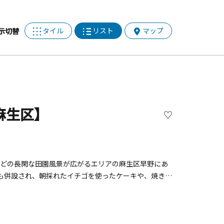
タイル
リスト
マップ
示切替
市麻生区】
分ほどの長閑な田園風景が広がるエリアの麻生区早野にあ
リーも併設され、朝採れたイチゴを使ったケーキや、焼きた
お子様連れでも安心です。2026いちご狩りの概要■い
：00～ ■所要時間：30分食べ放題■料金：大人（中
1,500円■予約方法：下段の公式サイト内予約フォーム、
考：いちごの栽培状況をみながら毎週金曜日に予約サイト