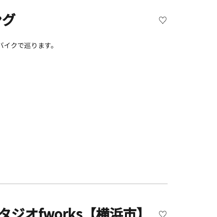
ング
バイクで巡ります。
ジオfworks【横浜市】