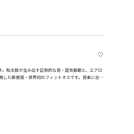
予約サイトをご確認ください。
す。和太鼓が生み出す圧倒的な音・空気振動と、エアロ
が開発した新感覚・世界初のフィットネスです。音楽に合わ
でも簡単に効果抜群の有酸素運動を行えます。