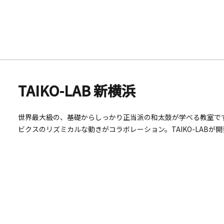
更新されます※営業日・料金は変動する場合があります。詳細は
TAIKO-LAB 新横浜
世界最大級の、基礎からしっかり正当派の和太鼓が学べる教室で
ビクスのリズミカルな動きがコラボレーション。TAIKO-LAB
せてステップを踏みながらバチを振り、和太鼓を打ち鳴らす。誰