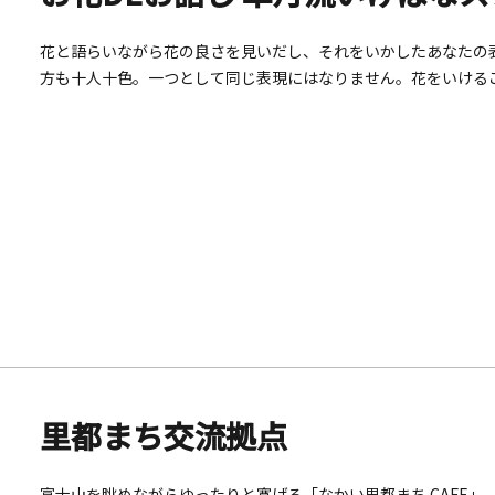
花と語らいながら花の良さを見いだし、それをいかしたあなたの
方も十人十色。一つとして同じ表現にはなりません。花をいける
ることで他者への思いやりや関わり方など、より良いコミュニケ
とで、日本の四季折々の花に触れる事ができます。また、少ない
できます。
里都まち交流拠点
富士山を眺めながらゆったりと寛げる「なかい里都まち CAFE