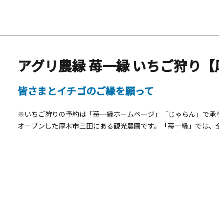
アグリ農縁 苺一縁 いちご狩り【
皆さまとイチゴのご縁を願って
※いちご狩りの予約は「苺一縁ホームページ」「じゃらん」で承り
オープンした厚木市三田にある観光農園です。「苺一縁」では、
取り扱いのある品種が異なります。2026いちご狩りの概要■い
ん」にてご確認ください。■いちご狩り営業時間： 9：00～15
り、時期によって変動があります。各サイト「苺一縁ホームペー