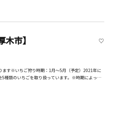
厚木市】
ます※いちご狩り時期：1月～5月（予定）2021年に
全5種類のいちごを取り扱っています。※時期によって
ちご狩りの営業日：「苺一縁ホームページ」「じゃら
：00■料金：ホームページとじゃらんではご料金が異な
ジ」「じゃらん」にてご確認ください。※現金決済のみ