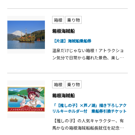
ませんか？！ 海賊船に乗って芦ノ湖一
周往復遊覧をお楽しみください！ ※各
港の始発からお好きな便をご利用くだ
箱根
乗り物
さい。
箱根海賊船
【片道】海賊船乗船券
温泉だけじゃない箱根！アトラクショ
ン気分で日常から離れた景色、楽しみ
ませんか？！ 海賊船に乗って対岸まで
の片道遊覧をお楽しみください！ ※各
港の始発からお好きな便をご利用くだ
箱根
乗り物
さい。
箱根海賊船
「【推しの子】×芦ノ湖」描き下ろしアク
リルキーホルダー付 乗船券引換チケット
【推しの子】の人気キャラクター、有
馬かなの箱根海賊船船長就任を記念し