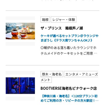
プラン ◎名建築家の村野藤吾氏が手掛
けた当館で贅沢な時間をお過ごしくだ
さい ◎箱根西麓野菜などを使用したご
箱根
レジャー・体験
当地メニューも♪
ザ・プリンス 箱根芦ノ湖
ケーキが選べるセットプラン＠ラウンジや
まぼうし《テラス席ワンちゃんOK♪》
◎暖炉のある落ち着いたラウンジでホ
テルメイドのケーキセットをご用意 ◎
芦ノ湖畔にも近く、涼しくお過ごしい
ただけます ◎テラス席はワンちゃんの
同席も可能です♪
厚木・海老名
エンタメ・アミューズ
メント
BOOTVERSE海老名ビナウォーク店
【神奈川県・海老名】＜120分プラン＞初
めてご利用の方・リピータの方大歓迎！デ
ジ...