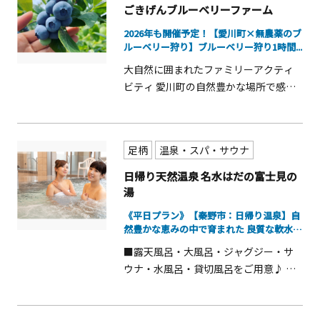
ごきげんブルーベリーファーム
2026年も開催予定！【愛川町×無農薬のブ
ルーベリー狩り】ブルーベリー狩り1時間...
大自然に囲まれたファミリーアクティ
ビティ 愛川町の自然豊かな場所で感動
的な「ごきげん体験」 美味しいブルー
ベリーを食べて、家族みんなで楽しい
思い出を作りに来てください！
足柄
温泉・スパ・サウナ
日帰り天然温泉 名水はだの富士見の
湯
《平日プラン》【秦野市：日帰り温泉】自
然豊かな恵みの中で育まれた 良質な軟水が
自...
■露天風呂・大風呂・ジャグジー・サ
ウナ・水風呂・貸切風呂をご用意♪ ■
美肌成分として知られる「メタけい
酸」が豊富に含まれる天然温泉！ ■未