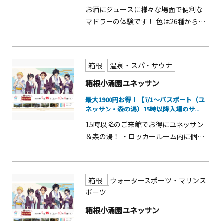
本...
お酒にジュースに様々な場面で便利な
マドラーの体験です！ 色は26種からお
選び頂けますので、自分だけのお好み
の作品をお作り下さい。 体験時間は約
30分～60分、簡単なので小さなお子様
箱根
温泉・スパ・サウナ
も体験できます♪
箱根小涌園ユネッサン
最大1900円お得！【7/1～パスポート（ユ
ネッサン・森の湯）15時以降入場のサ...
15時以降のご来館でお得にユネッサン
＆森の湯！ ・ロッカールーム内に個室
のシャワー室あり！ ・流れるプールは
屋内なので、天候を気にせずプールが
楽しめます！
箱根
ウォータースポーツ・マリンス
ポーツ
箱根小涌園ユネッサン