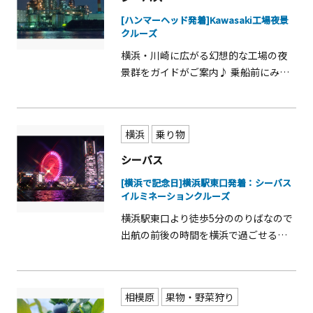
[ハンマーヘッド発着]Kawasaki工場夜景
クルーズ
横浜・川崎に広がる幻想的な工場の夜
景群をガイドがご案内♪ 乗船前にみな
とみらい・赤レンガ倉庫などの散策が
楽しめる♪
横浜
乗り物
シーバス
[横浜で記念日]横浜駅東口発着：シーバス
イルミネーションクルーズ
横浜駅東口より徒歩5分ののりばなので
出航の前後の時間を横浜で過ごせる☆
雨でも安心！船内は天井までガラス窓
で座りながら景色が見える！ みなとみ
らいのイルミネーションクルーズ
相模原
果物・野菜狩り