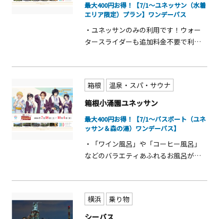
最大400円お得！【7/1～ユネッサン（水着
エリア限定）プラン】ワンデーパス
・ユネッサンのみの利用です！ウォー
タースライダーも追加料金不要で利用
できます！(※身長105cm～） ・流れる
プールは屋内なので、天候を気にせず
遊べます！
箱根
温泉・スパ・サウナ
箱根小涌園ユネッサン
最大400円お得！【7/1～パスポート（ユネ
ッサン＆森の湯）ワンデーパス】
・「ワイン風呂」や「コーヒー風呂」
などのバラエティあふれるお風呂が魅
力の全天候型温泉テーマパークを満
喫！ ・プールの後は、お休み処や漫画
コーナーが充実の森の湯エリアに移動
横浜
乗り物
して休息タイム♪
シーバス