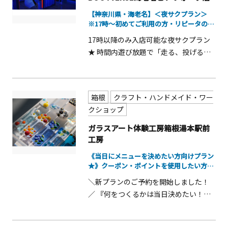
【神奈川県・海老名】＜夜サクプラン＞
※17時～初めてご利用の方・リピータの方
大歓...
17時以降のみ入店可能な夜サクプラン
★ 時間内遊び放題で「走る、投げる、
跳ぶ」などの全身を使って アトラクシ
ョンを体験できる屋内アトラクション
施設です！
箱根
クラフト・ハンドメイド・ワー
クショップ
ガラスアート体験工房箱根湯本駅前
工房
《当日にメニューを決めたい方向けプラン
★》クーポン・ポイントを使用したい方に
もお...
＼新プランのご予約を開始しました！
／ 『何をつくるかは当日決めたい！で
もポイントやクーポンを利用してお得
に予約したい…！』という方はぜひこ