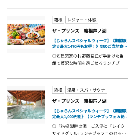
たコラボイベント、「【推しの子】×
芦ノ湖」２０２６年８月３１日(月)まで
好評につき期間延長決定！！
箱根
レジャー・体験
ザ・プリンス 箱根芦ノ湖
【じゃらんスペシャルウィーク】《期間限
定☆最大1470円もお得！》旬のご当地食
材...
◎名建築家の村野藤吾氏が手掛けた当
館で贅沢な時間を過ごせるランチブッ
フェ ◎旬の箱根西麓野菜などを使用し
た箱根ならではメニューをご用意！ ◎
国産牛ローストビーフ・ホテル特製カ
箱根
温泉・スパ・サウナ
レーもお楽しみください。
ザ・プリンス 箱根芦ノ湖
【じゃらんスペシャルウィーク】《期間限
定最大1,000円割》【ランチブッフェ＆絶...
◎「箱根 湖畔の湯」ご入浴と「レイク
サイドグリル｣ランチブッフェのセット