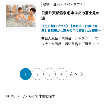
就学児無料なのでファミリーにもオス
足柄
温泉・スパ・サウナ
スメ！
日帰り天然温泉 名水はだの富士見の
湯
《土日祝日プラン》【秦野市：日帰り温
泉】自然豊かな恵みの中で育まれた 良質な
軟水...
■露天風呂・大風呂・ジャグジー・サ
ウナ・水風呂・貸切風呂をご用意♪ ■
美肌成分として知られる「メタけい
酸」が豊富に含まれる天然温泉！ ■未
就学児無料なのでファミリーにもオス
スメ！
1
2
3
4
HOME
じゃらんで体験を探す