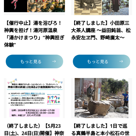
【催行中止】湯を浴びろ！
【終了しました】小田原三
神輿を担げ！湯河原温泉
大茶人講座 ～益田鈍翁、松
「湯かけまつり」“神輿担ぎ
永安左ヱ門、野崎廣太～
体験”
もっと見る
もっと見る
（終了しました）【5月23
【終了しました】1日で巡
日(土)、24日(日)開催】神奈
る真鶴半島と本小松石の世