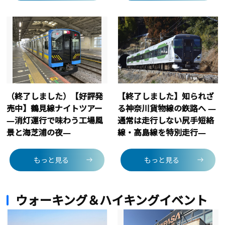
（終了しました）【好評発
【終了しました】知られざ
売中】鶴見線ナイトツアー
る神奈川貨物線の鉃路へ ―
―消灯運行で味わう工場風
通常は走行しない尻手短絡
景と海芝浦の夜―
線・高島線を特別走行―
もっと見る
もっと見る
ウォーキング＆ハイキングイベント