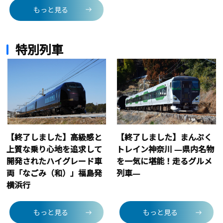
もっと見る
特別列車
【終了しました】高級感と
【終了しました】まんぷく
上質な乗り心地を追求して
トレイン神奈川 ―県内名物
開発されたハイグレード車
を一気に堪能！走るグルメ
両「なごみ（和）」福島発
列車―
横浜行
もっと見る
もっと見る