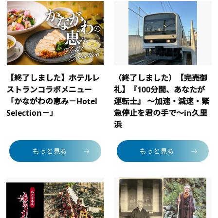
【終了しました】ホテルレ
（終了しました）【完売御
ストランコラボメニュー
礼】『100分間、あなたが
「かながわの恵み－Hotel
運転士』 〜加速・減速・緊
Selection－」
急停止を君の手で〜in久里
浜
もっと見る
もっと見る