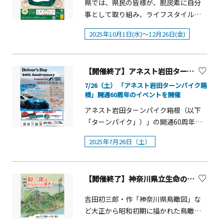
りまたはご飯に合わせた定食スタイル
県では、県民の皆様が、脱炭素に自分
（@hakonenavi）よりダイレクトメッ
どをスタッフが解説します。■開催
富なガイド員の団体です。 梅まつ
で、2週間ずつ計8品展開します。ディ
事として取り組み、ライフスタイルを
セージにて連絡。当選時にキャンペー
日：2025年11月3日（月・祝）、8日
り期間中に梅まつりの会場となる下曽
ナータイムは、ランチメニューをアラ
転換していただくため、脱炭素につな
ン期間中に利用開始した箱根フリーパ
（土）※雨天中止■時間：11：00～
我地区のガイドを行います。 詳しく
2025年10月1日(水)～12月26日(金)
カルトとして提供するほか、エリアの
がる商品を購入した場合などに、ポイ
スの確認があります。 ＜箱根フリーパ
（所要30分程度）■定員：各日30名
は、ホームページをご確認ください。
食材を組み合わせたおつまみメニュ
ントを上乗せするキャンペーン「かな
スとは＞箱根周遊に便利でお得な「箱
（当日受付）■参加費：無料・【事前
■ 観光バスについて 会場に観光バス
ー、神奈川の日本酒やビールを提供。
がわCO2CO2（コツコツ）ポイント+
根フリーパス」小田急線の往復割引き
予約制】ROSEフラワーアレンジメント
駐車場や一時乗降場所はございませ
ランチタイム・ディナータイム・販促
【開催終了】アネスト岩田ターンパイク箱根「Driver's Day 60th Anniversary Presented by ANEST IWATA」
（プラス）」を実施します。今年度
っぷ箱根の8つの乗り物が乗り降り自由
作り当園で咲いているバラやカラーリ
ん。 公共交通機関や、梅まつり期間
棚のタイアップ枠を、すべて神奈川一
は、コンビニエンスストアを含む、県
温泉施設の入館料の割引など約70スポ
7/26（土） 「アネスト岩田ターンパイク箱
ーフの生花を使って、贅沢でおしゃれ
中の土日祝日に運行されるシャトルバ
色のフルジャックで展開いたします。
根」開通60周年のイベントを開催
内約800の店舗等が参加するなど、規模
ットの優待
なアレンジメントを作ります。通常、
スをご利用ください。２．小田原城址
また、店内では大漁旗や小田原提灯の
を大幅に拡大して行います。 1 キャン
アネスト岩田ターンパイク箱根（以下
園内の植物は採取できないため、バラ
公園二の丸広場を中心に約250本の紅白
展示、スカジャンの試着体験を実施。
ペーンの概要 生産から流通、使用され
「ターンパイク」）」の開通60周年を
園の花を持ち帰ることができるのはイ
梅が咲き誇ります。本丸広場では2月4
さらに、かながわの名産100選の食と体
るまでの過程においてCO2排出量が少
記念して、2025年7月26日（土）に小
ベント限定！貴重な機会をぜひお見逃
日（水）の立春にあわせ、梅の木に梅
験が当たるガチャガチャなど、この秋
2025年7月26日（土）
ない商品を購入した場合などに、通常
田原本線 終点の「大観山駐車場」で入
しなく。■開催日：2025年11月1日
を題材にした短冊を吊るす「立春青空
おもわず神奈川に行ってみたくなる仕
付与されるポイントよりも、ポイント
場無料のイベントを開催いたします。
（土）、8日（土）■時間：13:00～
句会」を開催します。天守閣や銅門、
掛けが満載です。かながわの名産100選
を上乗せして提供します。 （ポイント
&nbsp;当日は、「峠ステッカー」を販
（所要1時間程度）■定員：各日5名さ
常盤木橋など歴史と風情を感じる散策
&times;るるぶキッチン「まるごと！神
上乗せイメージ） 2 事業者・対象商品
【開催終了】神奈川県立生命の星・地球博物館 特別展「初三郎式、かながわの描き方 ―地形表現の科学―」
売している、株式会社ジャパン峠プロ
ま（事前予約・先着制）■参加費：
をお楽しみください。■ イベント「立
奈川レストラン」※価格は税込です。
等 コンビニエンスストア2社を含む12
ジェクトとコラボレーションした限定
2,200円（税込）※お電話でお申込みく
春青空句会」2026年2月4日（水）10：
吉田初三郎・作「神奈川県鳥瞰図」な
【ランチメニュー 前半】10/3（金）～
事業者、県内約800の店舗等で実施しま
ステッカーも販売いたします。Driver's
ださい。TEL 0465-34-2814※イベント
00～12：00頃 ※小田原城址公園本丸
ど大正から昭和初期に描かれた鳥瞰図
10/16（木）■足柄牛のすき煮定食【足
す。 （注記）参加事業者・対象商品等
Day 60th Anniversary Presented by
以外での園内での植物の採取は禁止と