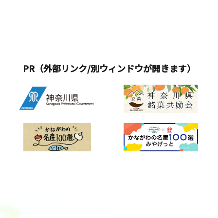
～10:30）・ゲストサイン会（10:30～
成となります※開始30分前から整理券
崎】&times;【丹沢大山】580円■きゃ
「かながわ屋」初出店の商品も店頭に
いて》 県では、SDGsの達成にもつなが
11:00）・競技車両エンジン・オンイベ
を配布し、参加希望者が定員を超えた
らぶきポテトサラダ【丹沢大山】 890
並びます！ぜひこの機会にお買い求め
る取組として、脱炭素に資する商品等
ント（11:00～11:30）・競技車両タイ
場合には抽選をおこないます※イベン
円■四五六菜館 点心3種食べ比べ【横
ください。販売商品／出店者（予定）
の購入を通じ、脱炭素社会実現に向け
ヤ交換イベント（12:00～12:30）・イ
ト内容は予告なく変更・中止となる場
浜・川崎】 680円■神奈川3種盛り晩酌
&nbsp;■いいちみそ／加藤兵太郎商店
た取組を推進しています。
ゴール選手・安田選手グランツーリス
合があります。その他、イベント情報
セット【横浜・川崎】&times;【三浦半
（小田原市）※初出店 ※地下２階＝
モタイムアタック（12:30～13:00）
について、詳細はWEBサイトをご覧く
島】&times;【丹沢大山】1,500円■三
PR（外部リンク/別ウィンドウが開きます）
かながわ屋1850年創業、小田原で木桶
【ゲスト（SUPER GT GT300 ANEST
ださい。 ・小田原フラワーガーデンオ
崎のまぐろのセビーチェ湘南ゴールド
醸造を続ける老舗味噌蔵です。・いい
IWATA Racing）】ドライバーイゴー
リジナル「ローズピーチジェラート」
ドレッシング【三浦半島】&times;【湘
ちみそ 白みそ・いいちみそ 合わせ
ル・フラガ選手、安田裕信（やすだひ
バラの優雅な香りと桃の優しい甘さが
南】 980円■三崎のまぐろの茜身 竜田
&nbsp;・神奈川ブレンド■シフォンケ
ろのぶ）選手レースアンバサダー 清
マッチした当園オリジナルの特別なジ
揚げ【三浦半島】 680円■籠清 蒲鉾3種
ーキ 温州みかん／鈴廣かまぼこ（小田
瀬美麗（きよせみれい）、正智寧音子
ェラート。テイクアウトできますの
食べ比べ【箱根】 830円■三崎のまぐ
原市）※地下２階＝かながわ屋小田
（まさちねねこ）チームカメラマン沙
で、バラ園の景色とともにご堪能くだ
ろ 5種盛り食べ比べ【三浦半島】 2,180
原・鈴廣かまぼこは保存料にたよら
倉（さくら）しずか &nbsp;
さい。■料金：450円（税込）■販売場
円■ポテチパンのブルスケッタ【三浦
ず、自然発酵の調味料を使用して、素材
所：テイクアウトカフェ ハイビスカス
半島】 580円■クリームチーズキムチ
本来の味を活かした商品づくりをして
■営業時間：10：00～15：30※ローズ
【横浜・川崎】 890円■愛川のたまご
おります。寒い冬の時期は、職人手づ
フェスタ期間中は平日も営業・スタッ
プリン【丹沢大山】 680円※限定メニ
くりのおでんがおすすめです。・シフ
フ厳選「バラ苗」販売■販売場所：フ
ューから7品をピックアップした「まる
ォンケーキ 温州みかん他・職人づく
ラワーショップ「flower shop
ごと！神奈川コース」（お1人様5,000
りおでん鍋&nbsp;■半熟燻製卵／然
PICCOLO」■営業時間：10：00～16：