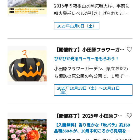
2/14（土）・21（土） 計2日 13時00分
展
&nbsp;一枝で、紅・白・絞りと咲き分
自然が織りなす景観、初詣や春の訪れ
2015年の箱根山水蒸気噴火は、事前に
～15時00分～計２回／日 祭囃子 梅林内
ける品種で別名「思いのまま」とも呼
を告げる節分行事など、見どころが豊
噴火警戒レベルが引き上げられたこと
野外ステージ ※天候不良の場合は中止
ばれる。梅鑑賞のコツなど：早咲き品
富な季節です。 応募は「箱根ナビ」
で、人的被害はありませんでした。し
となります。■ 交 通・JR東日本 国府津
種の開花を皮切りに中咲き・遅咲き品
2025年12月6日（土）
Instagramをフォローのうえ、箱根フ
かし、国内外の火山で、突発的な水蒸
駅下車 バス約10分・小田急新松田
種が次々と開花していきますので、梅
リーパスを利用して訪れた2か所以上の
気噴火による被害が出ており、現在で
駅下車 バス約15分・JR御殿場線 下
まつり期間の前半・後半で咲いている
スポットの写真を、ハッシュタグ「#箱
も水蒸気噴火の予測は困難です。本シ
曽我駅下車 徒歩約20分 ※曽我
花の違いを楽しめます。※梅が見頃を
根フリーパス」「#ぐるっと箱根フリー
【開催終了】小田原フラワーガーデン Happy Halloween!!
ンポジウムを通して、国内外の火山観
梅林内には臨時有料駐車場もございま
迎える梅まつり期間中は、大変多くの
パス旅」をつけてご投稿ください。抽
測の現状を知り、また、噴火予測が難
ぴかぴか光るヨーヨーをもらおう！
すが、台数が限られています。 で
お客様が来園され、早い時間帯から駐
選で108名の方へ、5万円分の箱根宿泊
しい中で、どのように地元が火山と向
きるだけ公共交通機関を活用してお越
小田原フラワーガーデン、県立おだわ
車場が満車となり入口付近の渋滞が予
クーポンや小田急百貨店おすすめの旅
き合っていくのかを、国内外の専門家
しください。■ シャトルバスの運行お
ら諏訪の原公園の各公園で、１種ずつ
想されます。駐車場の台数に限りがあ
行アイテムをプレゼント。概要■実施
の話を聞き、考える良い機会です。どう
よび臨時駐車場のご案内 お客様の交
ハロウィンアイテムを作りましょう！
りますので、お越しの際はできるだけ
期間：2026年1月1日（木）～2月28日
ぞ、ご参加ください。詳しくは、温泉
2025年10月18日（土）～10月31日
通利便性の向上及び交通渋滞の緩和を
「ハロウィンステッキ」と「カボチャ
（金）
公共交通機関をご利用いただきますよ
（土）※期間中に利用開始した箱根フ
地学研究所HPをご覧ください（『温地
図るため、上府中公園北側駐車場を
ハット」の両方を作ってスタンプを集
う、皆様のご理解・ご協力をお願いい
リーパスが必要です。■投稿期間：3月
研 国際シンポジウム』で検索）。応募
臨時駐車場として開放し、シャトルバ
めると、「光るヨーヨー」がもらえま
たします。※イベント詳細は下段の関
10日（火）23：59まで■応募方法
方法についても、掲載しております。
スを運行いたします。・運行日：梅ま
す。※景品の交換は一人一回までとな
連資料よりご覧いただけます。 &nbsp;
【開催終了】2025年 小田原フラワーガーデン「秋のローズフェスタ」
（1）箱根ナビのInstagramアカウント
つり期間中の土日祝日（計10日間）・
ります。（先着300名）【ハロウィンス
（＠hakonenavi）をフォロー（2）キ
【入園無料】香り豊かな「秋バラ」約160
時 間：9：00～16：00（約20～30分
テッキづくり】 小田原フラワーガー
品種360本が、10月中旬ころから見頃を迎
ャンペーン期間中に、箱根フリーパス
間隔で運行）・区 間：上府中公園北
デン紙にスパンコールを貼り付けてキ
えます
を利用して箱根の旅行体験。（3）箱根