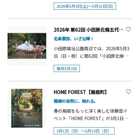
時期に、「春のローズフェスタ」を開
原市寿町５-22)■観&nbsp; 覧&nbsp;
2026年5月9日(土)～5月31日(日)
トン小田原リゾート＆スパについて】
田原城址公園内）■入場料：無料■主
催します。 約160品種360本の色彩豊か
料：一般観覧場は無料／有料席3500円
2004年4月、日本初のヒルトン・ワール
催：小田原城あじさい花菖蒲まつり実
なバラが目線いっぱいに広がります。
～■主&nbsp; &nbsp; &nbsp; &nbsp;
ドワイド・リゾートとして開業。箱根
行委員会※期間中会場内にあるあじさ
春バラは花数が多くこぼれんばかりの
催： （一社）小田原市観光協会有料観
の連なる山々と豊潤な海に囲まれた歴
いと花菖蒲の花育成資金として募金箱
2026年 第62回 小田原北條五代祭り
ボリュームで華やかな景観が楽しめま
覧席についてはこちら （6月16日10：
史ある城下町「小田原」に位置し、都
を設置しています。美しい花々を咲か
す。 期間中はバラにまつわるクラフト
北条軍団、いざ出陣！
00~販売開始）売り切れ次第販売終了
心から僅か60分、大阪からも新幹線で
せるため、ご協力ください。【小田原
体験や音楽イベント等が盛りだくさん
小田原城址公園周辺では、2026年5月3
約2時間と日本の二大ビジネス都市にも
城天守閣の開館時間延長】開催期間中
です。 開花状況：5/11現在全体的に7分
日（日・祝）に第62回「小田原北條五
アクセスしやすいロケーションです。
の土日のみ 17：00~18：00
咲きです。見ごろを迎えています。 概
代祭り」が開催されます。骨肉争う戦
四季折々の自然が楽しめる広大な敷地
要■期間： 2026年5月9日（土）～5月
毎年5月3日
国時代にあって、五代約100年にわたり
には、相模湾を一望するオーシャンビ
31日（日）■時間：9：00～17：00■
関東に君臨し、領民の安寧を理想とす
ューの客室163室、10種類の屋内外プー
入園・駐車場：無料■期間中のプログ
る国づくりをおこなった戦国大名北条
ル、サウナ、天然温泉大浴場、岩盤浴
ラム：・ＲＯＳＥフラワーアレンジメ
HOME FOREST【箱根町】
氏を称える小田原市最大のお祭りで
施設、スパトリートメントサロンな
ント作り（要事前申込）・ROSEミスト
す。 主に北条五代歴代城主を模した武
箱根の自然に、触れる。
ど、リラックス＆ウェルネス施設を完
作り・ROSEクリーム作り・ROSEモイ
者行列と、地元の吹奏楽部や陸上自衛
春の箱根をもっと深く楽しむ体験型イ
備。また、18ホールのパターゴルフコ
ストポプリ作り・ステンシルでバラの
隊などの音楽隊、神輿などのまち衆隊
ベント「HOME FOREST」が3月1日〜5
ース、ゴルフ練習場、屋内外のテニス
巾着作り・ROSEワックスバー作り・バ
も参加し、総勢1700名が勇壮に市中を
月10日に開催されます。山歩きやラン
コート、フィットネスセンター、ボウ
ラ園ガイドツアー・おだわら竹明かり
練り歩きます。また、街中では、北條
3月1日（日）～5月10日（日）
ニング、ヨガ、フォトウォーク、親子向
リング場などスポーツ・レジャー施設
プロジェクト「竹筒イベント」・フラ
鉄砲衆による発砲演技や風魔忍者のパ