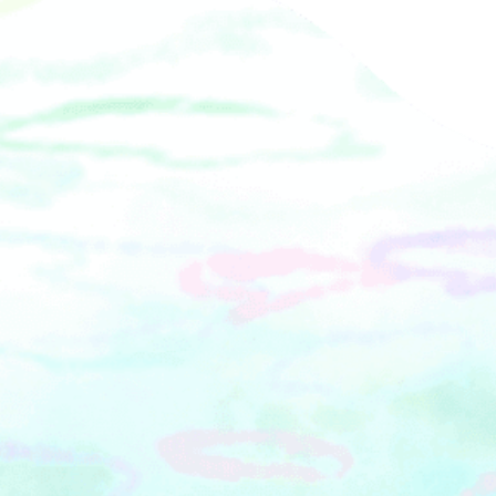
円）もご用意しております。『かなが
（箱根町）※初出店 ※地下2階＝特設
00【小田原フラワーガーデンについ
わの名産100選』 について1985年から
会場小田原漁港の魚介を中心に厳選素
て】1995年にオープンした植物公園で
続く歴史の中で、豊かな自然が育んだ
材を使用した燻製専門店一番人気はと
す。メイン施設の「トロピカルドーム
農林水産品、地元で長く愛される加工
ろっとした黄身の半熟燻製卵です。・
温室」では1年中熱帯・亜熱帯植物が楽
食品や工芸品の中から選定された珠玉
半熟燻製卵・燻し醤油 ・燻製生チョ
しめるほか、関東最多級の約300品種
の逸品リスト。2019年に観光客のニー
コレート&nbsp;■湯もち／ちもと（箱
500本の梅が咲き誇る「渓流の梅園」、
ズの変化やインバウンド等を意識して
根町）※地下2階＝特設会場白玉粉の柔
約160品種360h本のバラが春と秋に楽
新たな「かながわの名産100選」を選定
らかいお餅の中に羊羹を切り入れまし
しめる「バラ園」、約180品種1000株
しました。現在、農林水産品33品目、
た。柚子の香りのする箱根の銘菓で
の「ハナショウブ池」など、四季を通
加工食品56品目、工芸品11品目の計
す。・湯もち&nbsp;■甘酒の素／甘酒
じてさまざまな花を観賞することがで
100品目が選定されています。
茶屋（箱根町）※地下２階＝特設会場
きます。※トロピカルドーム温室は有
『editor&rsquo;s fav るるぶキッチ
400年前に創業し、名物の甘酒は当時か
料：大人200円、小・中学生100円
ン』店舗概要『るるぶキッチン』は、
ら変わらない製法で作られています。
『るるぶ』の編集者が全国各地を旅し
砂糖もアルコールを一切使わず、米こ
て見つけた&ldquo;おいしい&rdquo;を
うじだけで引き出した、自然そのまま
お届けするリアル店舗メディアです。
の甘さ。離乳食期からでも安心して使
飲食店として料理の提供に加えて、全
える、体にやさしく、毎日飲みたくな
国各地で作られている「本物」の食・
る甘酒の素です。・甘酒の素・ふきの
食材を発掘し、『るるぶキッチン』に
とう※販売商品は変更となる場合があ