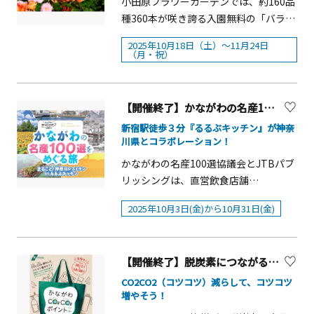
小田原フラワーガーデンでは、約160品
側駐車場 ～ ＪＡかながわ西湘 曽我の里
ラキラのハロウィンステッキを作ろ
フリーパスを利用して巡った2か所以上
種360本が咲き誇る入園無料の「バラ
支店前・運 賃：無料 ※臨時駐車場
う！時間：9:00～17:00参加費：無料場
のスポットの写真をハッシュタグ「#箱
園」が、10月中旬ころより秋の見頃シ
（上府中公園北側駐車場）の利用時間
所：管理棟1階【カボチャハット作
2025年10月18日（土）～11月24日
根フリーパス」「#ぐるっと箱根フリー
ーズンを迎えます。「秋バラ」の見頃
（月・祝）
は９時～16時です。■ レンタサイクル
り】 県立おだわら諏訪の原公園画用
パス旅」をつけて投稿。※キャンペー
にあわせて、バラの魅力を五感で楽し
および観光ガイドのご案内「ぐるりん
紙を使ってハロウィンにピッタリのカ
ンご参加前に下段の特設ページの参加
めるイベント「秋のローズフェスタ」
小田原 臨時貸出所」 &rarr;
ボチャの帽子を作ろう！時間：9:00～
条件・注意事項等をご確認ください。
を2025年10月18日（土）～11月24日
https://www.city.odawara.kanagawa.j
【開催終了】かながわの名産100選×るるぶキッチン 10/3（金）～「まるごと！神奈川レストラン」開催！
17:00参加費：無料場所：パークセンタ
■賞品（１）Ａ賞 小田急トラベル旅
（月・祝）の期間で開催します。期間
p/kanko/machimeguri/gururin.html
ー（学習コーナー）
新宿駅徒歩３分『るるぶキッチン』が神奈
行クーポン50，000円分 3名様（２）Ｂ
中はバラをテーマにした各種展示やワ
レンタサイクル「ぐるりん小田原」
川県とコラボレーション！
賞 ＫＩＮＵＪＯ ２ＷＡＹ Ｉｒｏｎ
ークショップ、バラ苗の販売などを行
臨時貸出所を梅の里センター（JR下曽
かながわの名産100選協議会とJTBパブ
（32ｍｍ）5名様（３）Ｃ賞 ＭＩＬＥ
います。 小田原フラワーガーデン「秋
我駅近く）に オープンします。曽我
リッシングは、直営飲食店舗
ＳＴＯ ダッフルバッグなど3点セット 5
のローズフェスタ」開催概要■開催期
梅林会場や曽我地区の史跡などを巡る
『editor&rsquo;s fav るるぶキッチ
名様（４）Ｄ賞 デジタル箱根フリー
間：2025年10月18日（土）～11月24日
手段としてご利用ください。・営業
2025年10月3日(金)から10月31日(金)
ン』において、2025年10月3日(金)から
パス（新宿発着）30組60名様（５）Ｅ
（月・祝）■開園時間：9：00～17：
日：梅まつり期間中の土日祝日・時
10月31日(金)まで、かながわの名産100
賞 箱根ナビYouTube公式キャラクタ
00■休園日：月曜日（祝日の場合は開
間：9：00～16：00 ※雨天中止 ※
選を活用した料理の提供などを行う
ー「コネたま」マスコットキーチェー
園し、翌日休園）■入園料：無料主な
最終貸出は15：00まで「小田原ガイド
【開催終了】脱炭素につながる商品の購入等でポイントを上乗せ「かながわCO2CO2ポイント+」
「まるごと！神奈川レストラン」を開
ン 35名様■当選発表：2026年3月中
イベント内容 ・【無料】スタッフよる
協会」 &rarr; https://www.odawara-
催します！ランチタイムは、7つのエリ
CO2CO2（コツコツ）減らして、コツコツ
旬（予定）当選の方に箱根ナビ
バラ園ガイドツアー当園ならではのこ
gaido.com/ 小田原地区や近郊エリア
増やそう！
アごとに特色のある名産品を、どんぶ
Instagramアカウント
だわりの楽しみ方や、バラの豆知識な
の史跡・見どころをガイドする知識豊