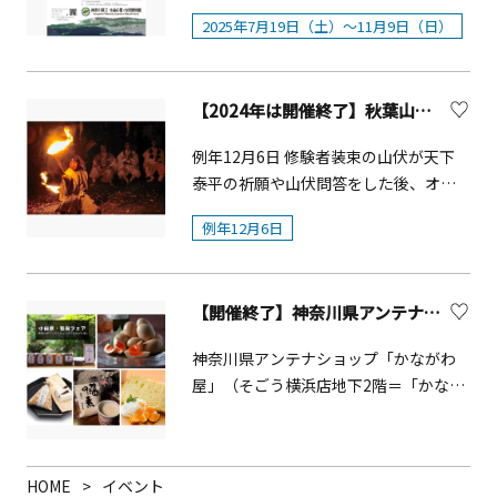
広場 ※小田原俳句協会のスタッフが
は、名所旧跡の外観などを挿し絵で描
柄】 2,000円■ふわふわデミグラスオム
は、別紙のとおり。 （参考）昨年度実
ANEST IWATA 概要■開催日：2025年
なっております・ROSEバスボム作り当
2025年7月19日（土）～11月9日（日）
受付しておりますのでご自由にご参加
くだけでなく、立地している地形を立
ライス定食【相模湖・相模川流域】
績：9事業者、県内97店舗等（延べ約53
7月26日（土） ■時間：9:00～
園で採れたバラの花を使用！花弁入り
ください■ 交 通・小田原駅東口下車
体的に表現していることが見どころで
1,400円■まご茶漬けと籠清の蒲鉾定食
万人が利用） 3 実施期間 令和7年10月
15:00■会場：アネスト岩田ターンパイ
の発砲入浴剤を作ります。お土産にも
徒歩約10分 ※観光バスでご来場の場
す。これらが生み出された時代背景を
【箱根】 1,250円■三崎のまぐろの3種
1日（水曜日）から12月26日（金曜日）
ク箱根 大観山駐車場住所：神奈川県足
ぴったり！■開催日：2025年11月2日
合は藤棚臨時観光バス駐車場をご利用
【2024年は開催終了】秋葉山量覚院 火防祭【小田原】
人文科学的、地形表現を自然科学的な
食べ比べ丼【三浦半島】 1,600円【ラン
まで &nbsp; 参考資料 「かながわ
柄下郡湯河原町鍛冶屋955 (箱根小田
（日）、16日（日）■時間：11：00～
ください（有料）■ウェブサイト 曽
アプローチで迫ります。■開催期間
チメニュー 後半】10/17（金）～
CO2CO2（コツコツ）ポイント+（プラ
原本線 終点)■入場料/アトラクション
（所要30分程度）■定員：10組（当日
例年12月6日 修験者装束の山伏が天下
我別所梅まつり観光協会 小田原城址
&nbsp; &nbsp;2025年7月19日（土）
10/31（金）■厚木のとん漬け定食【丹
ス）」チラシ（別ウィンドウで開きま
料：無料 （ターンパイクを通行する
受付）■参加費：300円（税込）※1組
泰平の祈願や山伏問答をした後、オキ
公園&nbsp; ※情報は変更されている場
～11月9日（日）■開催時間 &nbsp;
沢大山】 1,400円■湘南しらす丼【湘
す） 《キャンペーンサイトURL》
場合は別途通行料が発生します）■事
につき1個作成となります※開始30分前
の火の上を渡る「火渡り」の儀式が行
合があります。各公式サイト等にて最
&nbsp;9:00～16:30 入館は16:00まで
南】 1,600円■野菜たっぷり醤油サンマ
https://www.pref.kanagawa.jp/osiras
例年12月6日
前申し込み：不要※雨天時：開催（イ
から整理券を配布し、参加希望者が定
われ、無病息災を願います。火防の神
新の情報をご確認ください。
■会場&nbsp; &nbsp; 神奈川県立生命
ーメン 四五六菜館点心と慶のキムチ
e/0522/co2co2pointplus/（別ウィン
ベント開催の3日前時点で荒天の予報が
員を超えた場合には抽選をおこないま
様として全国各地から、消防や火力発
の星・地球博物館 特別展示室■問合
【横浜・川崎】 1,250円■大山豆腐の
ドウで開きます） 《デカボスコアの活
出ていた際は開催を中止します）【内
す ・ROSEルームフレグランス作り瓶の
電など「火を取り扱う仕事」の関係者
せ先 &nbsp; &nbsp;神奈川県立生命の
ピリ辛麻婆豆腐ときゃらぶき定食【丹
用》 キャンペーンの実施に当たって
容】・ターンパイク 60周年記念グッズ
【開催終了】神奈川県アンテナショップ「かながわ屋」 1/13～1/19小田原・箱根フェア開催！
なかにバラの造花を飾り、バラのエッ
が、お参りとお札を求めに訪れます。
星・地球博物館 企画普及課 0465-
沢大山】 1,400円※すべてのランチメニ
は、その商品等を選ぶことにより、ど
販売・ターンパイク グッズが当たるミ
センシャルオイルで香りをつけて、オ
21-1515
ューに『選べる神奈川銘菓』が付きま
神奈川県アンテナショップ「かながわ
れだけCO2排出量が削減されるかを数
ニゲームブース・ターンパイク 写真
リジナルのルームフレグランスを作り
す。※ランチメニューで提供するメニ
屋」（そごう横浜店地下2階＝「かなが
字で表した「デカボスコア」を店舗等
展・キッチンカー出展・SUPER GT競
ます。■開催日：2025年11月9日
ューは、ディナーメニューのアラカル
わ屋」及び特設会場）では、1月13日
に掲示しますので、お買い物の際の参
技車両（ANEST IWATA Racing RC F
（日）■時間：13：30分～（所要30分
トとしても提供。【ディナーメニュ
（火）～1月19日（月）の期間、「小田
考にしてください。 （注記）デカボス
GT3）展示・グランツーリスモ体験ブ
程度）■定員：10組（当日受付）■参
ー】（抜粋）■「おつけもの慶キム
原・箱根」を中心とした名産品を揃え
コアは、Earth hacks株式会社の登録
ース・ドライバートークショー（10:00
加費：400円（税込）※1組につき1個作
HOME
イベント
チ」の大山豆腐冷ややっこ【横浜・川
た販売会を実施いたします。会期中は
商標です。 &nbsp; 《SDGsの推進につ