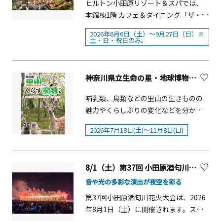
ヒルトン小田原リゾート＆スパでは、
本館棟1階 カフェ＆ダイニング「ザ・ロ
ビーラウンジ」にて、6月6日（土）～9
2026年6月6日（土）～9月27日（日）※
月27日（日）の期間、『恐竜ワールド
土・日・祝日のみ。
ダイナソー スイーツビュッフェ』を開
催します。&nbsp; 恐竜が生きていた太
古の世界をテーマに、火山の噴火や地
神奈川県立生命の星・地球博物館 特別展「しらべて分かった！里山にくらす動物たち」を開催！
層、琥珀、オアシスなどの情景をスイ
ーツで表現した、遊び心あふれるスイ
哺乳類、鳥類などの里山の生きものの
ーツビュッフェです。 ほろ苦い抹茶ク
魅力やくらしぶりの変化などを分かり
リームに恐竜の足跡をあしらった「恐
やすく解説します。多様な生きものに
2026年7月18日(土)～11月8日(日)
竜の足跡抹茶ロールケーキ」、ベリー
ついて大人も子どもも楽しく学べる展
マグマが流れ出す迫力ある「火山ケー
示を通じ、この先の未来、人と野生生
キ」、数億年の時を経て化石化した琥
物がどのような関係を築いていくべき
8/1（土）第37回 小田原酒匂川花火大会
珀をイメージしたゼリーなど、一品一
か、改めて考えるきっかけを提供しま
品に物語を感じるスイーツがビュッフ
す。
音や光の多彩な演出が夜空を彩る
ェ台を彩ります。また、おひとり様お
第37回小田原酒匂川花火大会は、2026
ひとつ限定でご提供する「恐竜のパフ
年8月1日（土）に開催されます。スト
ェ」は、メロンゼリーやムース、ジャ