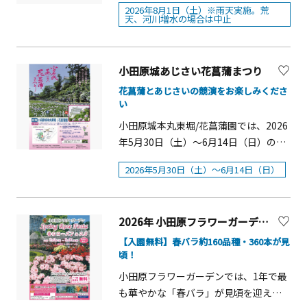
ーリーを取り入れた花火と演出(ナイア
ージーミルクのアイスクリームに恐竜
2026年8月1日（土）※雨天実施。荒
ガラ花火、ミュージック演出、生太鼓
天、河川増水の場合は中止
型クッキーを添えた、見た目にも楽し
演奏と花火とのコラボ、ファイヤーフ
い夏のスペシャルスイーツ。恐竜の世
ァウンテン、レーザービーム)が夜空を
界を探検するような気分で、見て・選
彩ります。注目は、高さ30m、全長
小田原城あじさい花菖蒲まつり
んで・味わうスイーツビュッフェをお
300mのナイアガラ花火です。花火と音
花菖蒲とあじさいの競演をお楽しみくださ
楽しみください。 &nbsp; 「恐竜ワール
楽をシンクロさせたスターマインが打
い
ド ダイナソー スイーツビュッフェ」
ち上げられ、華麗な花火ショーを繰り
開催概要 ■期間：6月6日（土）～9月
小田原城本丸東堀/花菖蒲園では、2026
広げます。また、有料観覧席も販売
27日（日）※土・日・祝日のみ。 ■時
年5月30日（土）～6月14日（日）の期
中。ご家族や友人と楽しめる、人数に
間：14:30～15:50〈要予約〉 ■会場：
間、「小田原城あじさい花菖蒲まつ
合わせた席タイプを多数ご用意してお
2026年5月30日（土）～6月14日（日）
本館棟1階 「ザ・ロビーラウンジ」 ■
り」を開催します。６月になると約
り、間近で音楽花火や特殊演出を楽し
料金：お一人様 4,950円、小学生 3,500
10,000株の花菖蒲が花開き、同じく見
めます。 第37回
円（未就学児は無料）（ドリンクバー
頃を迎える 周辺のアジサイ（約2,500
小田原酒匂川花火大会概要■開&nbsp;
2026年 小田原フラワーガーデン「春のローズフェスタ」
付き） （税サ
株）と併せてお楽しみいただけます。
催 日 ：2026年8月1日（土） ※雨天実
込）
開花時期：花菖蒲 &nbsp; ５月下旬～
【入園無料】春バラ約160品種・360本が見
施。荒天、河川増水の場合は中止。予
頃！
■予約：
6月中旬、あじさい&nbsp; &nbsp;6月
備日なし。■時&nbsp; &nbsp; &nbsp;
ホテル公式ホームページまたは電話※
上旬～7月上旬概要■開催期間：2026年
小田原フラワーガーデンでは、1年で最
&nbsp;間 ：19：10～20：10■会
メニューや料金、開催期間等は予告な
５月30日（土）～6月14日（日）■場
も華やかな「春バラ」が見頃を迎える
&nbsp; 場 ： 酒匂川スポーツ広場(小田
く変更になることがあります。【ヒル
所：小田原城本丸東堀・花菖蒲園（小