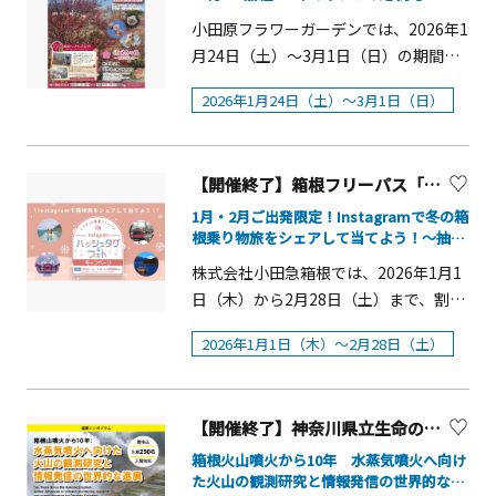
た柑橘類などの販売のほか、食堂では
小田原フラワーガーデンでは、2026年1
梅の香うどんや梅ごはんの提供も行わ
月24日（土）～3月1日（日）の期間、
れます。また、まつり期間中の土日に
梅まつりが開催されます。早咲きから
は寿獅子舞や祭囃子などのイベントも
2026年1月24日（土）～3月1日（日）
遅咲きまで約300品種500本の梅が植栽
開催します。■ 営業時間 総合案内
され、関東でも最多級の品種数を誇る
所：&nbsp; 9：00～16：00 梅の
色鮮やかな梅園です。繊細な梅の美し
里食堂：11：00～14：00 売
【開催終了】箱根フリーパス「ハッシュタグ＆フォトキャンペーン」
さをぜひお楽しみください。 概要■見
店 ：&nbsp; 9：00～16：00 ※
頃：1月下旬～3月上旬■梅まつり開催
1月・2月ご出発限定！Instagramで冬の箱
問い合わせ：曽我別所梅まつり観光協
根乗り物旅をシェアして当てよう！～抽選
期間：2026年1月24日（土）～3月1日
会（0465-42-1965）梅まつり期間中の
で合計108名に、箱根への旅や旅のおスス
（日）■見どころ早咲きから遅咲きま
株式会社小田急箱根では、2026年1月1
メアイテムをプレゼント！～
み ※天候や入場者数などの状況によ
で関東最多級の品種数を誇る当園だか
日（木）から2月28日（土）まで、割引
り終了時間は変動します。 ※数に限
らこそできるひとつひとつの花の「異
周遊券「箱根フリーパス」を利用した
りがあり、無くなり次第終了となりま
2026年1月1日（木）～2月28日（土）
なり」を感じてみてください。■品 種
箱根旅行の体験をInstagramに投稿し
す。 月 日 時 間 行事名 開催予定場所
数 ：約300品種・お勧めの梅-1「十
てご応募いただける「#ぐるっと箱根フ
2/8（日）、11（水祝）、15（日）、
郎」特徴&nbsp;小田原で育種・命名さ
リーパス ハッシュタグ＆フォトキャン
22（日）、23（月祝）、3/1（日） 計6
れた小田原を代表する銘梅。果肉が厚
【開催終了】神奈川県立生命の星・地球博物館 国際シンポジウム開催！
ペーン」を実施されます。冬の箱根
日 13時00分～15時00分～計２回／日
いため、梅干用の最高品種とされ
は、身体を芯から温める温泉をはじ
箱根火山噴火から10年 水蒸気噴火へ向け
寿獅子舞 梅林内野外ステージ
る。・お勧めの梅-2「輪違い」特徴
た火山の観測研究と情報発信の世界的な進
め、冠雪した富士山や大涌谷の雄大な