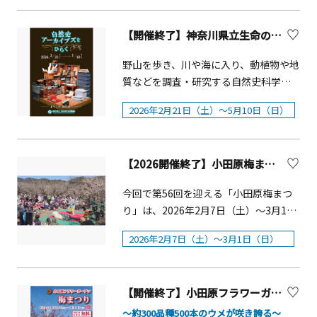
けデイキャンプ、登山道保全プログラ
も充実しております。館内には相模湾
ワーミュージック・「うたた猫の薔薇
フォーマンスを行います。また、パレ
ムなど、自然と触れ合う多彩な企画が
で獲れた旬の魚介や新鮮な地元食材を
の調べ」・「マリンバコンサート」・
ードに参加するゲストでは、初代早雲
【開催終了】神奈川県立生命の星・地球博物館 企画展「自然史アーカイブズをひらく」【小田原市】
箱根一帯で展開。地域の飲食店とも連
お楽しみいただけるレストランを含む2
「Lei Aloha パフォーマンス」・「オカ
役に「小田原ふるさと大使 合田雅吏
携し、地元醸造クラフトビールを味わ
つの料飲施設を有します。大小19室の
リナコンサート」
野山を歩き、川や海に入り、動植物や地
さん」、四代氏政役に「俳優 高嶋政
えるビアガーデンも登場します。春の
宴会場ではビジネスとレジャーを理想
質などを調査・研究する自然史科学。
伸さん」、五代氏直役に「小田原ふる
心地よい箱根で、体と心を整え、自分
的に融合したミーティングやイベント
その舞台裏では、研究者たちによって
さと大使 柳沢慎吾さん」が前年に引
だけの &ldquo;ホームフォレスト
など、お客様の幅広いニーズに合わせ
2026年2月21日（土）～5月10日（日）
スケッチ、メモ、写真などの膨大な記
き続き出演します。概要■開催日：
&rdquo; を見つけてみませんか？※開
た提案をしています。
録資料が生み出されてきました。そこ
2026年5月3日（日・祝）■出陣式：
催日時や料金は、イベントにより異な
には調査研究の足跡、失われた過去の
11：10～12：20 銅門特設ステージ■
ります。公式サイトにてご確認くださ
【2026開催終了】小田原梅まつり（曽我梅林と小田原城址公園）【小田原市】
自然、博物館に収められた標本に関す
パレード：12：20～14：00頃、小田原
い。
る情報、ときには彼らの情熱が眠って
城址公園周辺※小雨決行、荒天中止
今回で第56回を迎える「小田原梅まつ
います。過去の記録をひもとき、彼らの
り」は、2026年2月7日（土）～3月1日
「知」を読み解き、自然史アーカイブ
（日）の期間、曽我梅林と小田原城址
ズへの道を拓いてみましょう。
2026年2月7日（土）～3月1日（日）
公園にて開催されます。≪各会場のご
案内≫１．曽我梅林霊峰富士と箱根の
山々を背景に十郎、白加賀、南高、枝
【開催終了】小田原フラワーガーデン 梅まつり
垂れ梅など約3万5千本の梅が咲き誇り
ます。特産の十郎梅干しや地元で穫れ
～約300品種500本のウメが咲き誇る～