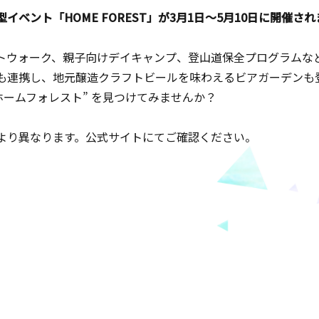
型イベント「
HOME FOREST
」が
3
月
1
日〜
5
月
10
日に開催され
トウォーク、親子向けデイキャンプ、登山道保全プログラムな
も連携し、地元醸造クラフトビールを味わえるビアガーデンも
ホームフォレスト
”
を見つけてみませんか？
より異なります。公式サイトにてご確認ください。