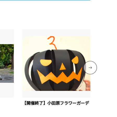
【開催終了】小田原フラワーガーデ
【開催終
ン Happy Halloween!!
「SPRI
町】