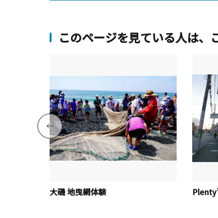
このページを見ている人は、
PARK（ハ
大磯 地曳網体験
Plent
ちかマルシ
ビールと