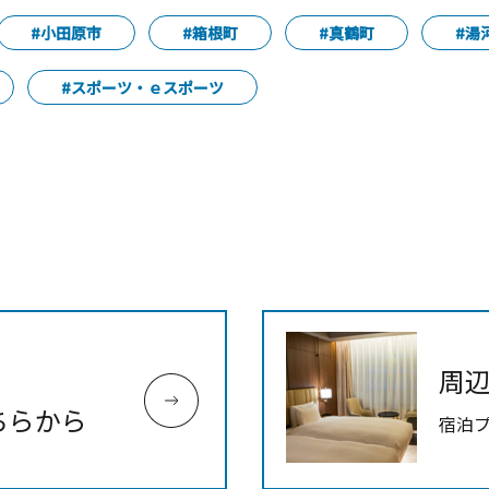
#小田原市
#箱根町
#真鶴町
#湯
#スポーツ・ｅスポーツ
周
ちらから
宿泊