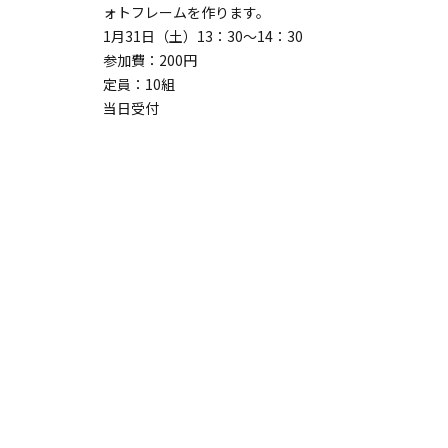
ォトフレームを作ります。
お手軽
1月31日（土）13：30～14：30
また、
参加費：200円
この試
定員：10組
2月22
当日受付
参加費：
定員：
※事前
開始、2