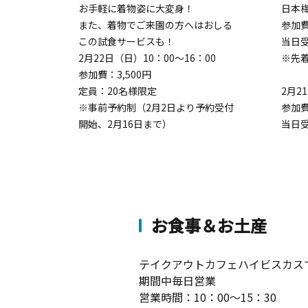
お手軽に着物姿に大変身！
日本
30
また、着物でご来園の方へはおしる
参加
この試食サービスも！
当日
2月22日（日）10：00～16：00
※先
参加費：3,500円
定員：20名様限定
2月2
※事前予約制（2月2日より予約受付
参加
開始、2月16日まで）
当日
お食事＆お土産
テイクアウトカフェハイビスカス
期間中毎日営業
営業時間：10：00～15：30