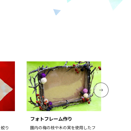
フォトフレーム作り
集まれ
を絞り
園内の梅の枝や木の実を使用したフ
着物レ