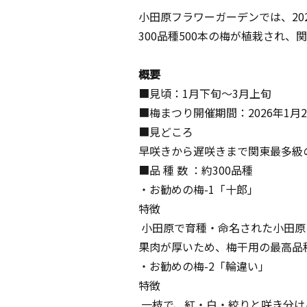
小田原フラワーガーデンでは、20
300品種500本の梅が植栽され
概要
■見頃：1月下旬～3月上旬
■梅まつり開催期間：2026年1月
■見どころ
早咲きから遅咲きまで関東最多級
■品 種 数 ：約300品種
・お勧めの梅-1「十郎」
特徴
小田原で育種・命名された小田原
果肉が厚いため、梅干用の最高品
・お勧めの梅-2「輪違い」
特徴
一枝で、紅・白・絞りと咲き分け