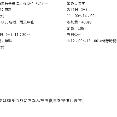
梅の会会長によるガイドツアー
染めします。
費：無料
2月1日（日）
受付
11：00～14：00
着順30名様、雨天中止
参加費：400円
定員：10組
1日（土）11：30～
当日受付
費：無料
※12：00～13：00は休憩時間
受付
では梅まつりにちなんだお食事を提供します。