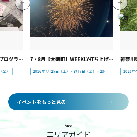
花菜ガーデン「夏休み体験プログラム」【平塚市】
7・8月【大磯町】WEEKLY打ち上げ花火in大磯
日（金）
2026年7月25日（土）・8月7日（金）・23日（日）
2026
イベントをもっと見る
Area
エリアガイド