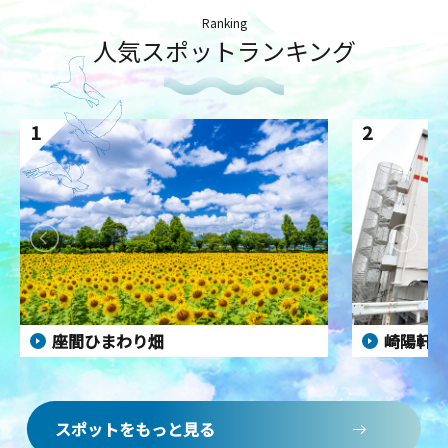
Ranking
人気スポットランキング
1
2
座間ひまわり畑
崎陽軒 
スポットをもっと見る