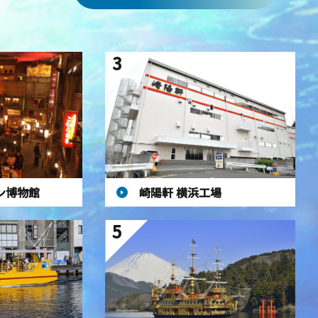
3
ン博物館
崎陽軒 横浜工場
5