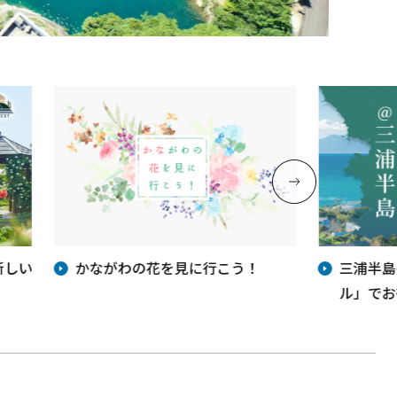
新しい
かながわの花を見に行こう！
三浦半島
ル」でお