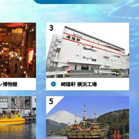
3
ン博物館
崎陽軒 横浜工場
5