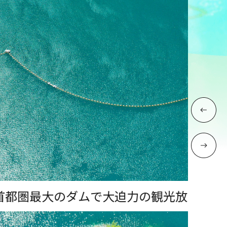
観光放流「宮ケ瀬ダム」