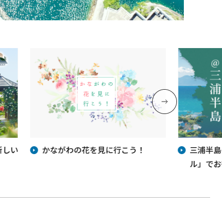
新しい
かながわの花を見に行こう！
三浦半島
ル」でお