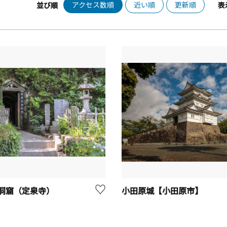
アクセス数順
近い順
更新順
並び順
表
洞窟（定泉寺）
小田原城【小田原市】