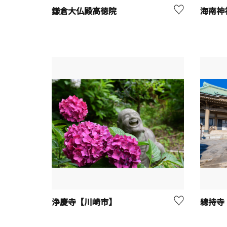
鎌倉大仏殿高徳院
海南神
浄慶寺【川崎市】
總持寺