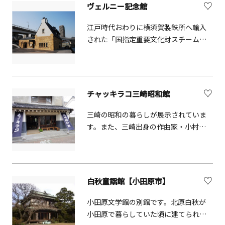
ヴェルニー記念館
開催しています。
江戸時代おわりに横須賀製鉄所へ輸入
された「国指定重要文化財スチームハ
ンマー」を保存・展示する施設です。
館内には、横須賀製鉄所や近代の歴史
遺産を紹介する映像、体験学習装置、
蒸気で動くスチームハンマーの模型な
チャッキラコ三崎昭和館
ども展示しています。 併設サービス ■
観光案内所ヴェルニー記念館内の観光
三崎の昭和の暮らしが展示されていま
案内所では、周辺観光やイベント情報
す。また、三崎出身の作曲家・小村三
をご案内しています。横須賀散策の出
千三コーナーには貴重な直筆の楽譜も
発点として、ぜひお気軽にお立ち寄り
あります。ユネスコ無形文化遺産・国
ください。 ■ お土産販売コーナー館内
指定重要無形民俗文化財であるチャッ
のお土産販売コーナーでは、横須賀な
キラコの資料も見ることができます。
白秋童謡館【小田原市】
らではのグルメやグッズなどのお土産
品を取りそろえています。旅の思い出
小田原文学館の別館です。北原白秋が
にぜひご利用ください。 ■ 観光ガイド
小田原で暮らしていた頃に建てられた
サービス（土日祝）館内展示案内とヴ