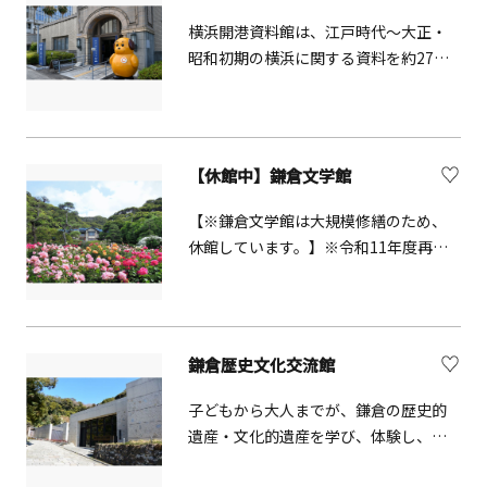
横浜開港資料館は、江戸時代～大正・
昭和初期の横浜に関する資料を約27万
点所蔵し展示等で公開しています。こ
の地は約160年前に日米和親条約が結ば
れた由緒ある地で、中庭には「ペリー
提督横浜上陸図」に描かれている木が
【休館中】鎌倉文学館
先祖であるといわれる「たまくすの
木」があります。旧館は1931年建築の
【※鎌倉文学館は大規模修繕のため、
旧英国総領事館を活用しています。
休館しています。】※令和11年度再開
予定鎌倉文学館は、昭和11年に竣工し
た旧前田侯爵家の鎌倉別邸です。大理
石の暖炉やステンドクラスなど、往時
を偲ばせる部屋で川端康成らゆかり作
鎌倉歴史文化交流館
家の貴重な資料をみることができま
す。緑あふれる庭園は、春と秋に250株
子どもから大人までが、鎌倉の歴史的
のバラが咲き誇ります。三島由紀夫の
遺産・文化的遺産を学び、体験し、交
小説「春の雪」の別荘は、本館がモデ
流できる場として、平成 29 年 5 月にオ
ルです。