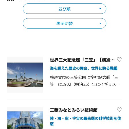
並び順
表示切替
世界三大記念艦「三笠」【横須賀市】
海を超えた歴史の舞台、世界に誇る戦艦
横須賀市の三笠公園に佇む記念艦「三
笠」は1902（明治35）年にイギリスで
建造された戦艦。日本の「三笠」は、
英国の「ヴィクトリー号」、米国の
「コンスティチューション号」ととも
三菱みなとみらい技術館
に世界の三大記念艦として広く知られ
陸・海・空・宇宙の最先端の科学技術を体
ています。日露戦争で連合艦隊旗艦と
感
して活躍した歴史遺産です。100年以上