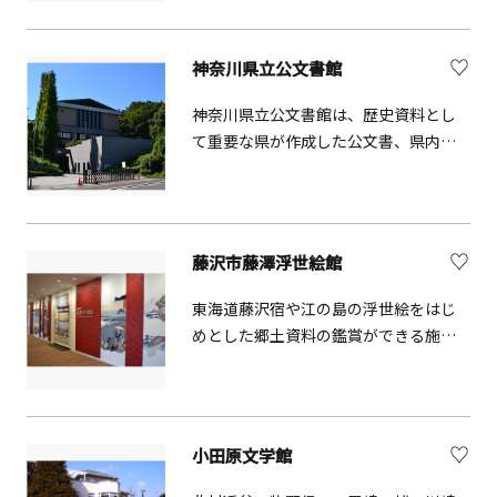
ープンした博物館施設です。世界的に
著名な建築家ノーマン・フォスター氏
が代表を務めるフォスター+パートナー
神奈川県立公文書館
ズの設計による既存建築を活用しなが
ら、鎌倉で発掘された出土品を中心
神奈川県立公文書館は、歴史資料とし
に、原始・古代から近現代に至る鎌倉
て重要な県が作成した公文書、県内に
の歴史・文化を通史的に紹介していま
伝存する古文書等の記録類を収集・保
す。ジオラマ・プロジェクションマッ
存し、県民共有の記録遺産として後世
ピングやVRをはじめとする最新の映像
に伝えると共に、広く公開することで
展示により、初めて鎌倉を訪れる方
開かれた県政の一翼を担っています。
藤沢市藤澤浮世絵館
も、楽しみながら鎌倉の歴史や文化を
また、収蔵資料の紹介や学習ニーズに
学んでいただけます。随所に施された
応えるために、展示や講座を開催して
東海道藤沢宿や江の島の浮世絵をはじ
特殊な建築資材や、中世の景観を彷彿
います。
めとした郷土資料の鑑賞ができる施
とさせる庭園、高台からの海の眺望も
設、「藤沢市藤澤浮世絵館」。ここで
見どころです。
は、藤沢宿、江の島を題材とした浮世
絵や郷土資料などを、展示会毎に作品
を入れ替え公開しています。藤沢の地
小田原文学館
は、江戸時代には東海道藤沢宿がおか
れ、また時宗総本山清浄光寺が立地