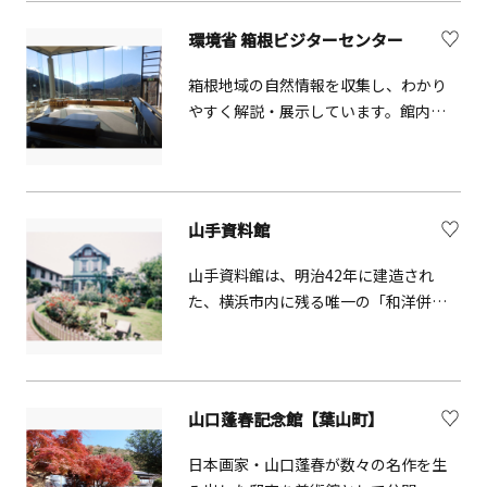
な場所にあります。1966年に国の指定
史跡となり、翌年三殿台考古館が開館
環境省 箱根ビジターセンター
して、遺跡とともに公開されています。
横浜出身のユニット「ゆず」のCD「す
箱根地域の自然情報を収集し、わかり
みれ」ブックレットに登場したりもし
やすく解説・展示しています。館内に
ています。
は、立体地形ジオラマや、周辺園地の
開花情報や鳥の飛来情報など自然案内
やパネル解説などを展示しているほ
か、ハイビジョンシアターの美しい映
山手資料館
像で箱根の自然などを紹介していま
す。一面ガラス張りの展望ラウンジで
山手資料館は、明治42年に建造され
は四季折々の自然を愛でながら休憩す
た、横浜市内に残る唯一の「和洋併設
ることが出来ます。ゴールデンウィー
型住宅」木造西洋館です。館内の展示
クや夏休みにはクラフト教室やガイド
品は、横浜開港以来の文化・風俗を語
ウォークなどイベントが開催され、多
る貴重な史料ばかりです。
くの親子連れが訪れます。不定期に自
山口蓬春記念館【葉山町】
然観察会など各種イベントも開催して
います。ビジターセンターではハイキ
日本画家・山口蓬春が数々の名作を生
ングや自然観察についての質問に可能