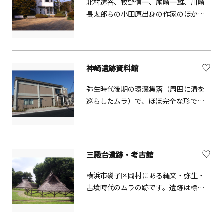
北村透谷、牧野信一、尾崎一雄、川崎
し、信仰・行楽の地であった江の島や
長太郎らの小田原出身の作家のほか、
大山への参詣道の入口として、名所や
谷崎潤一郎、三好達治、坂口安吾ら小
伝説に根ざした多くの浮世絵が描かれ
田原で暮らし、創作にいそしんだゆか
たところです。
りの作家の資料を展示しています。ス
ペイン風洋館の建物は元宮内大臣・田
神崎遺跡資料館
中光顕の別邸（国登録有形文化財）で
最晩年の曾根達蔵が設計を手がけまし
弥生時代後期の環濠集落（周囲に溝を
た。
巡らしたムラ）で、ほぼ完全な形で出
土した国指定史跡。遺跡は埋め戻され
ており、神崎遺跡公園として整備され
ています。公園には環濠等の位置表示
や遺跡の説明板があり、散策しながら
三殿台遺跡・考古館
歴史を学ぶことができます。
横浜市磯子区岡村にある縄文・弥生・
古墳時代のムラの跡です。遺跡は標高
55メートルほどの小高い丘の、約
10,000平方メートルの広さがある平坦