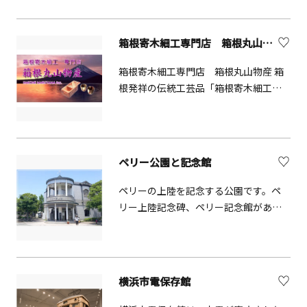
年（1930）に神奈川県の施設として復
し会も定期的に行っています。図書館
込めて作ったお惣菜など、地の味を揃
興したもので、平成2年（1990）から装
の利用やイベントへの参加は、原則無
えています。
いも新たに歴史博物館として活動を行
箱根寄木細工専門店 箱根丸山物産【箱根町】
料です。どうぞお気軽にお越しくださ
っています。県立金沢文庫は、鎌倉時
い。 写真：株式会社エスエス 加藤俊
代の諸相を今日に伝える貴重な文化財
箱根寄木細工専門店 箱根丸山物産 箱
史
を後世に伝えるとともに、その調査・
根発祥の伝統工芸品「箱根寄木細工」
研究の成果の展示や講座を通じて公開
を扱っております。箱根寄木細工の代
し、また、皆様の生涯学習の一拠点と
表作品である秘密箱を始めとして、盆
してその役割を果たすべく活動を行っ
やコースターなどの食器類や、ボール
ています。
ペンやペン立てといった文具、用途に
ペリー公園と記念館
合わせてお選び頂ける小物入れや引き
出しなど、美しい寄木に彩られた様々
ペリーの上陸を記念する公園です。ペ
な商品をご用意しております。また、
リー上陸記念碑、ペリー記念館がある
ご興味のある方には、箱根寄木細工の
ほか、ペリー来航に関する歴史的資料
製作工程や秘密箱・からくり箱の開け
やジオラマを展示しています。毎年7月
方を披露する実演も受け付けておりま
には、ペリー公園を会場として久里浜
す。箱根芦ノ湖にお越しの際には、是
ペリー祭が開催されます。
横浜市電保存館
非当店で名工の逸品をご堪能ください
ませ。 箱根からくり美術館 過去の名工