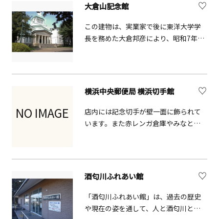
大倉山記念館
町時代～現代までの名品をゆったりと
堪能ください。日本の伝統工芸である
この建物は、実業家で後に東洋大学学
「鎌倉彫」は、桂やホウなどの木材を
長を務めた大倉邦彦により、昭和7年、
用いて木地を成形し、文様を彫刻した
「大倉精神文化研究所」の本館として
後、漆を塗って仕上げる工芸品で、そ
創建されました。昭和56年に横浜市が
の起源は鎌倉時代に仏師が制作した仏
寄贈を受け、大改修のうえ建物の保存
具にさかのぼります。唐物の影響を受
を図るとともに、昭和59年に横浜市大
横浜中央郵便局 横浜切手館
けた木彫漆器で、現在では箸や盆など
倉山記念館として生まれ変わりまし
の日用品にも取り入れられています。
た。また、平成3年には、近代建築市場
NO IMAGE
店内には記念切手が壁一面に飾られて
陰影のある彫りの表情、深みのある漆
に重要な位置を占める建物として、横
います。また赤レンガ倉庫やみなとみ
の色合い、そして木の温もりが見事に
浜市指定有形文化財に指定されまし
らいの街並みをモチーフにしたポスト
調和しているのが魅力です。伝統を守
た。普段は市民施設として利用されて
カードのほか、ここでしか買えないポ
りながら現代の暮らしにも溶け込む、
いるため、ホールや集会室の施設は見
ストカードもあります。
実用性と美しさを兼ね備えた代表的な
学できませんが、エントランスなどの
工芸品です。鎌倉彫会館は800年続く鎌
酒匂川ふれあい館
共用スペースはご自由にご覧いただけ
倉の伝統工芸「鎌倉彫」の活動拠点と
ます。ロケ地として人気があり、年間
「酒匂川ふれあい館」は、過去の歴史
して1968年、鎌倉彫協同組合により建
30件を超える映画などの撮影がありま
や現在の姿を通して、人と酒匂川との
設されました。日本食レストラン「寸
す。