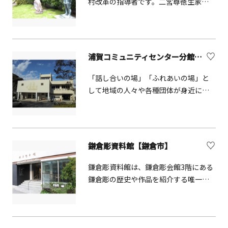
村改革の指導者です。二宮尊徳生家に
隣接する記念館は、彼の生涯や、その
教えを学ぶ展示室のほか、会議室や宿
泊室を備え、講座、サークル活動等の
生涯学習活動の場としてご利用いただ
浦賀コミュニティセンター分館（郷土資料館）
けます。
「話し合いの場」「ふれあいの場」と
して地域の人々や各種団体が身近に手
軽に、そして多目的に利用できる地域
コミュニティづくりの場です。 地域の
人々の教養の向上、健康の増進、生活
文化の振興、社会福祉の増進に寄与す
鎌倉彫資料館【鎌倉市】
るため、各種教養講座、趣味講座、実
用講座、イベントなどを開催していま
鎌倉彫資料館は、鎌倉彫会館3階にある
す。 また、施設内には浦賀の郷土資料
鎌倉彫の歴史や作品を紹介する唯一の
なども展示しています。
ミュージアムです。 常設展では、約800
年の歴史を誇る伝統工芸鎌倉彫の作品
や資料を約50点展示しています。 制作
工程やその歴史について学びながら室