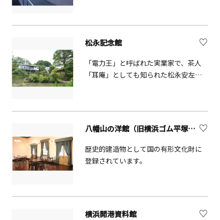
結びつきを知ることにより、酒匂川を
草（すんそう）」とショップ、ギャラ
より身近に感じ、川への関心をもって
リーを併設。鎌倉彫会館は、歴史と文
いただくための施設です。館内には、
化、体験と交流の場として多くの皆様
酒匂川の概要や歴史を紹介したパネル
にご利用いただいております。
松永記念館
のほか、生息する魚の展示、また、屋
外には伝統的な河川工法や水防工法の
「電力王」と呼ばれた実業家で、茶人
実物大模型を展示しています。
「耳庵」としても知られた松永安左ヱ
門が昭和34年に設立した施設です。耳
庵の邸宅「老欅荘」（国登録有形文化
財）などの歴史的建造物をはじめ、
「日本の歴史公園100選」にも選ばれた
八幡山の洋館（旧横浜ゴム平塚製造所記念館）
庭園が見どころです。
歴史的建造物として国の有形文化財に
登録されています。
横浜開港資料館