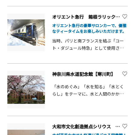
む絶景と、アットホームなおもてなし
遊びが楽しめるサイバーホイール、マ
で、地元のスタッフが想い出作りのお
ットの上を走って遊べるエアトラッ
オリエント急行 箱根ラリック美術館 内
手伝いをいたします。日本を代表する
ク・ファクトリーなど、時間を忘れて
オリエント急行の豪華サロンカーで、優雅
観光地にある「道の駅」箱根峠は、霊
楽しく過ごせる広場です。その他に1日
なティータイムをお楽しみいただけます。
峰富士を仰ぎ、芦ノ湖や箱根の山々を
最大4時間まで預けられる一時保育室も
当時、パリと南フランスを結ぶ「コー
望む絶好の場所にあります。また、軽
あります。急な用事や、お母さん・お
ト・ダジュール特急」として使用され
食（そば・うどん他）や、地元の新鮮
父さんのリフレッシュ目的でも使えま
た実物の車両を箱根ラリック美術館内
な野菜や寄木細工などのお土産も販売
す。 写真：株式会社エスエス 加藤俊
に移設されています。1929年製
しております。箱根にお越しの際に
史
PULLMAN 1&egrave;re CLASSE
は、ぜひお立ち寄りください。お待ち
神奈川県水道記念館【寒川町】
No.4158この豪華サロンカーで、優雅な
しております。
ティータイムをお楽しみいただけま
「水のめぐみ」「水を知る」「水とく
す。お申し込みは、当日レストラン受
らし」をテーマに、水と人間のかかわ
付にて先着順で承ります。（事前予約
りについて、水のミニシアター、水道Q
なし）〇ティータイム料金：2750円〇
＆Aゲーム等の展示を行っています。レ
営業時間：10：00～16：00（随時）〇
トロな外観の建物も魅力的で、和風庭
受付時間：&nbsp; 9：00～15：20
園や、噴水を備えた水の広場もありま
大和市文化創造拠点シリウス 大和市立図書館
す。