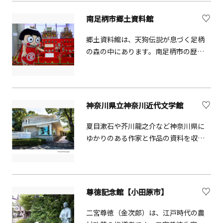
ます。また、売店では地元の名産品を
販売するお土産コーナーも併設してい
南足柄市郷土資料館
ます。三保の家は江戸時代末期の民家
を移転復元したもので、水没前の風景
郷土資料館は、天狗伝説が息づく足柄
の写真なども展示しており、無料で見
の森の中にあります。南足柄市の歴史
学することができます。 また休憩所
と文化を紹介する常設展示のほかに、
（有料）としても利用できます。
収蔵品展や年間3回の特別展を開催しま
す。
神奈川県立神奈川近代文学館
夏目漱石や芥川龍之介など神奈川県に
ゆかりのある作家と作品の資料を収
集、保存、展示する博物館、日本近代
文学専門の図書館、講演用のイベント
ホールなど三つの機能を併せ持つ総合
文学館。
尊徳記念館【小田原市】
二宮尊徳（金次郎）は、江戸時代の農