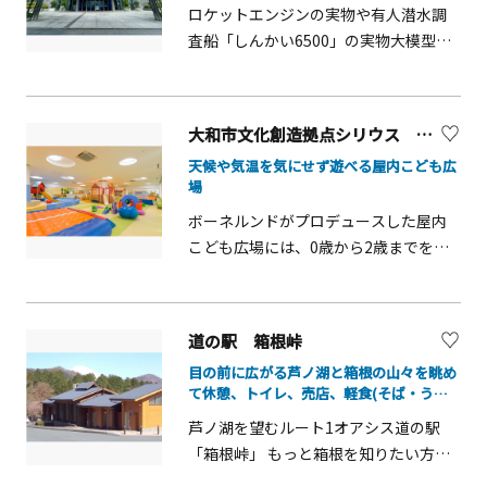
前の姿が、日本の独立と安全を守った
ロケットエンジンの実物や有人潜水調
誇りとともに大切に保存されていま
査船「しんかい6500」の実物大模型展
す。現存する鋼鉄戦艦では世界最古で、
示など、体験型の展示を中心に、普段
日本遺産の構成文化財に認定されてい
目にすることのない最先端技術に触れ
ます。艦内では当時の資料のほか、海
られ、大人も子供もワクワクできる技
大和市文化創造拠点シリウス 屋内こども広場
事に関するさまざまな資料や模型など
術館です。深海から宇宙まで幅広いモ
天候や気温を気にせず遊べる屋内こども広
を展示。VRを使って日本海海戦を疑似
ノづくりを通して、わたしたちの暮ら
場
体験できる設備もあり、当時の様子を
しを支える技術や社会課題解決のため
ボーネルンドがプロデュースした屋内
ダイナミックに体感できます。見学の
の技術にだれもが出会うことができま
こども広場には、0歳から2歳までを対
際には、案内動画を視聴できる「スマ
す。各ゾーンやコーナーでは、親しみ
象とした「ちびっこ広場」、3歳から8
ホガイド（多言語対応）」がおすす
やすいかたちで科学技術を紹介。理科
歳までを対象とした「げんきっこ広
め。艦内の見どころをわかりやすく解
実験などのイベントも随時開催してお
場」があります。「ちびっこ広場」
説してくれます。三笠公園内にはほか
りますので、詳しくはホームページを
道の駅 箱根峠
は、乳幼児とお母さん・お父さんのあ
にも歴史モニュメントが点在してお
ご覧ください。
目の前に広がる芦ノ湖と箱根の山々を眺め
そびと交流のスペースで、子どもたち
り、三笠をバックに東郷平八郎の像と
て休憩、トイレ、売店、軽食(そば・うど
を遊ばせながら、親同士が会話を楽し
記念撮影も可能。先人たちの栄光と苦
ん等)のご利用ができます。
芦ノ湖を望むルート1オアシス道の駅
みつつ、安心・安全な環境で過ごせる
労が偲ばれる貴重な空間で、明治期の
「箱根峠」 もっと箱根を知りたい方々
と人気の広場です。「げんきっこ広
歴史の理解を深めてみてはいかがでし
に、雄大な山々に囲まれた芦ノ湖を望
場」は、滑り台やボールプール、回転
ょうか。