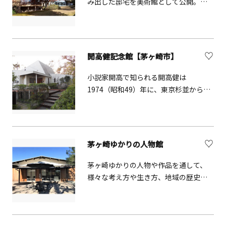
み出した邸宅を美術館として公開。蓬
な限り対応しておりますので、箱根散
春の日本画や蒐集した古美術品を展覧
策の前には一度立ち寄ってみてくださ
会毎に随時展示しています。近代数奇
い。（イベントの実施の有無を事前に
屋建築の名匠・吉田五十八設計の画室
ホームページや電話で確認願いま
や四季折々の草木が楽しめる庭園も必
す。）周辺には遊歩道を擁した園地が
開高健記念館【茅ヶ崎市】
見です。令和４年に国登録有形文化財
広がっています。無料駐車場（普通車
（建造物）に主屋・画室が登録されま
小説家開高で知られる開高健は
40台）もあるのでお気軽にお立ち寄り
した。
1974（昭和49）年に、東京杉並から茅
ください。
ヶ崎市東海岸南のこの地に移り住み、
1989（平成元）年になくなるまでここ
を拠点に活動を展開しました。その業
績や人となりに多くの方々に触れてい
茅ヶ崎ゆかりの人物館
ただくことを目的に、その邸宅を開高
健記念館として開設したものです。
茅ヶ崎ゆかりの人物や作品を通して、
様々な考え方や生き方、地域の歴史や
風土についての知識を深めることがで
きる施設です。展示館では茅ヶ崎にゆ
かりのある人々やその作品を展示し、
多目的館では、ワークショップなどを