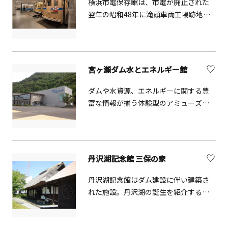
横浜市電保存館は、市電が廃止された
が製作した秘密箱の数々を展示してい
翌年の昭和48年に滝頭車両工場跡地に
る美術館。 さらに、HPの予約フォーム
開館し、その後、昭和58年には、現在
にて秘密箱の体験工作もご予約受付中
の市営住宅1階に建て直されました。館
です。100 年以上の歴史を持つ「秘密
内には、7両の市電車両、停留所標識、
箱」は、釘も鍵も錠も使われていない
敷石を当時の姿で保存、市電が走って
のに、普通には開けられないふしぎな
宮ヶ瀬ダム水とエネルギー館
いた時代の「時間」と「空気」を感じ
箱。開くためには箱に隠された仕掛け
ていただけるよう再現しています。
ダムや水資源、エネルギーに関する豊
を順番通りに動かしていかなければな
富な情報が揃う体験型のアミューズメ
りません。体験工作では、バラバラに
ント施設です。楽しみながら学習する
なっている6つのパーツを上手く組み立
がコンセプトで、ユニークな仕掛けが
て、秘密箱を作ることができます。過去
施されています。
の名工になったつもりで秘密箱の仕掛
けを解き明かし、自分だけの秘密箱を
丹沢湖記念館 三保の家
作ってみてはいかがでしょうか？
丹沢湖記念館はダム建設に伴い建築さ
れた施設。丹沢湖の誕生を紹介するビ
デオ・写真や、丹沢湖近辺から発掘さ
れた縄文時代の土器などを展示してい