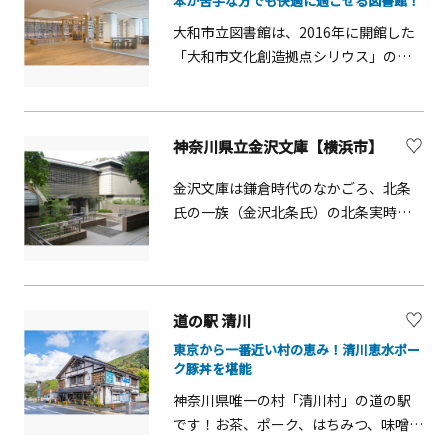
本が苦手な方でも快適に過ごせる図書館！
大和市立図書館は、2016年に開館した
「大和市文化創造拠点シリウス」の中
心となる施設です。誰もが気軽に利用
できる「市民の居場所」を目指し、
「健康＝文化」という考えのもと、4階
神奈川県立金沢文庫【横浜市】
の健康テラスでは毎日さまざまなイベ
ントや講座を開催しています。図書館
金沢文庫は鎌倉時代のなかごろ、北条
というと「本を借りる・読む、勉強を
氏の一族（金沢北条氏）の北条実時が
するところ」といったイメージがある
造った武家の文庫です。蔵書の内容は
かもしれませんが、コンサートや映画
政治・文学・歴史など多岐にわたるも
会などの催しも楽しめるのが特徴で
ので、収集の方針はその後も顕時・貞
す。新旧約2万冊を揃えたまんがコーナ
顕・貞将の三代にわたって受け継が
道の駅 清川
ーも幅広い世代に人気です。3階には
れ、蔵書の充実がはかられました。金
「屋内こども広場」と隣接した「こど
東京から一番近い村の恵み！清川恵水ポー
沢北条氏は鎌倉幕府滅亡と運命をとも
も図書館」があり、カラフルで楽しい
ク豚丼を堪能
にしましたが、以後、文庫は隣接する
空間の中で、ご家族そろって本に親し
神奈川県唯一の村「清川村」の道の駅
菩提寺の称名寺によって管理され近代
むことができます。読み聞かせボラン
です！お茶、ポーク、はちみつ、味噌な
に至りました。現在の金沢文庫は昭和5
ティアや図書館スタッフによるおはな
ど村の美味しい特産品や、村人が丹精