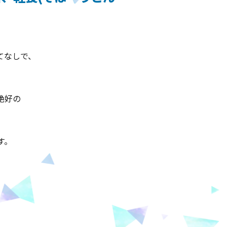
てなしで、
絶好の
す。