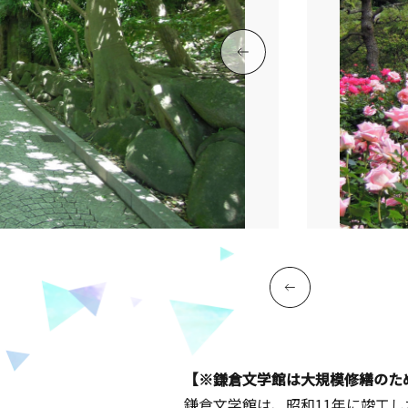
【※鎌倉文学館は大規模修繕のた
鎌倉文学館は、昭和11年に竣工