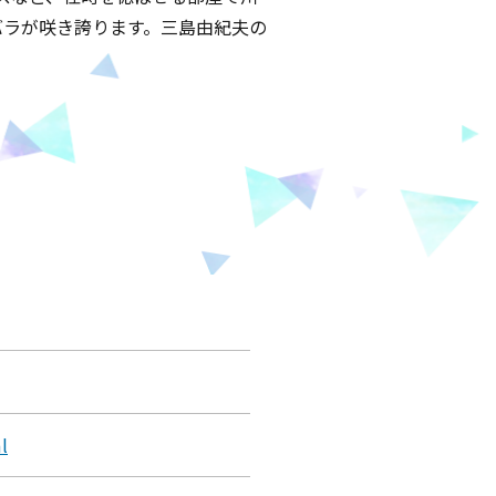
バラが咲き誇ります。三島由紀夫の
l