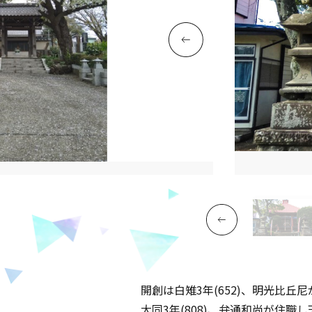
開創は白雉3年(652)、明光比
大同3年(808)、弁通和尚が住