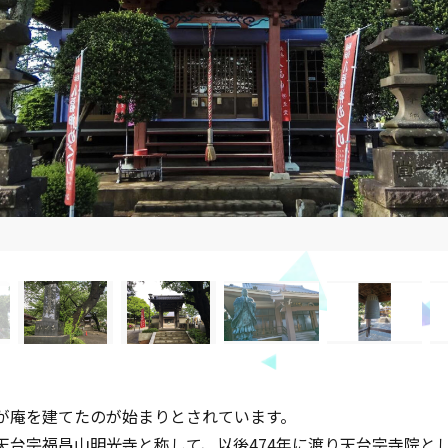
丘尼が庵を建てたのが始まりとされています。
職し天台宗福昌山明光寺と称して、以後474年に渡り天台宗寺院