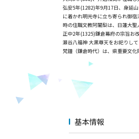
弘安5年(1282)年9月17日、
に着かれ明光寺に立ち寄られ御宿
時の住職文教阿闍梨は、日蓮大聖
正中2年(1325)鎌倉幕府の宗
瀬谷八福神 大黒尊天をお祀りして
梵鐘（鎌倉時代）は、県重要文化
基本情報