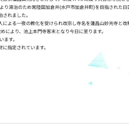
身延山より湯治のため常陸国加倉井(水戸市加倉井町)を目指された
泊されました。
人による一夜の教化を受けられ改宗し寺名を蓮昌山妙光寺と改
旨お改めにより、池上本門寺客末となり今日に至ります。
います。
財に指定されています。