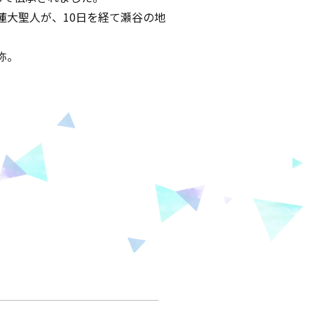
日蓮大聖人が、10日を経て瀬谷の地
称。