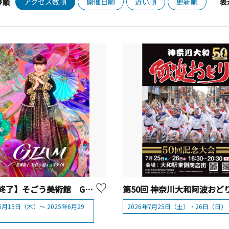
アクセス数順
開催日順
近い順
更新順
び順
表
【開催終了】そごう美術館 GLAM―黒柳徹子、時代を超えるスタイル―
5月15日（木）～ 2025年6月29
2026年7月25日（土）・26日（日）
）