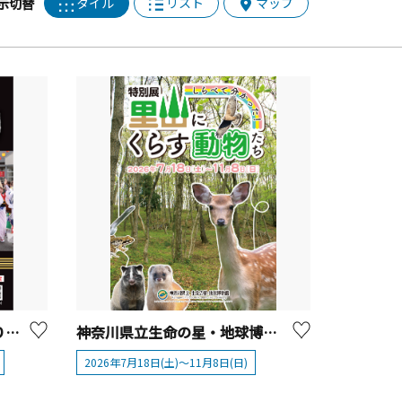
タイル
リスト
マップ
示切替
第50回 神奈川大和阿波おどり【大和市】
神奈川県立生命の星・地球博物館 特別展「しらべて分かった！里山にくらす動物たち」を開催！
2026年7月18日(土)～11月8日(日)