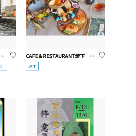
原鉄道模型博物館「きかんしゃトーマス」模型走行【横浜市】
CAFE＆RESTAURANT燈下 アフタヌーンティー『真鶴三段手帖 ―冬―』【真鶴町】
月）
通年