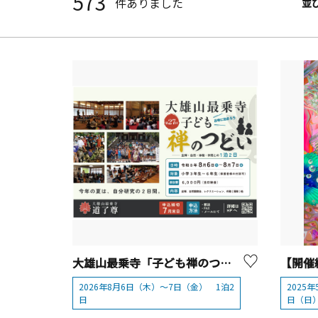
573
件ありました
並
大雄山最乗寺「子ども禅のつどい」【南足柄市】
2026年8月6日（木）～7日（金） 1泊2
2025年
日
日（日