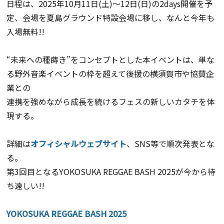
日程は、2025年
10
月
11
日
(
土
)
～
12
日
(
日
)
の
2days
開催を予
定、会場を夏島グラウンド特設会場に移し、なんと今年も
入場無料
!!
“
未来への種蒔き
”
をコンセプトとした本イベントは、単な
る野外音楽イベントの枠を超えて後援の横須賀市や協賛企
業との
連携を強めながら成長を続けるフェスの新しいカタチを体
現する。
詳細は
オフィシャルウェブサイト
、
SNS
等で順次発表とな
る。
第
3
回目となる
YOKOSUKA REGGAE BASH 2025
が今から待
ち遠しい
!!
YOKOSUKA REGGAE BASH 2025