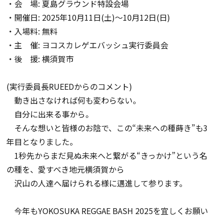
・会 場
:
夏島グラウンド特設会場
・開催日
: 2025
年
10
月
11
日
(
土
)
～10月
12
日
(
日
)
・入場料
:
無料
・主 催
:
ヨコスカレゲエバッシュ実行委員会
・後 援
:
横須賀市
(
実行委員長
RUEED
からのコメント
)
動き出さなければ何も変わらない。
自分に出来る事から。
そんな想いと皆様のお陰で、この
“
未来への種蒔き
”
も
3
年目となりました。
1
秒先からまだ見ぬ未来へと繋がる
“
きっかけ
”
という名
の種を、愛すべき地元横須賀から
沢山の人達へ届けられる様に邁進して参ります。
今年もYOKOSUKA REGGAE BASH 2025を宜しくお願い