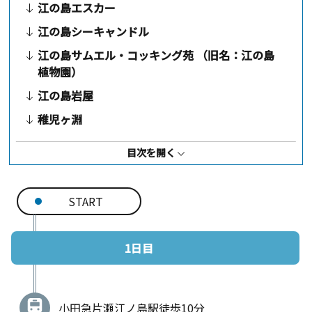
江の島エスカー
江の島シーキャンドル
江の島サムエル・コッキング苑 （旧名：江の島
植物園）
江の島岩屋
稚児ヶ淵
江の島富士見スポット
目次を開く
鎌倉プリンスホテル
湘南の日の出
START
浄光明寺
仮粧坂
1日目
源氏山公園
銭洗弁財天 宇賀福神社
小田急片瀬江ノ島駅徒歩10分
鎌倉駅