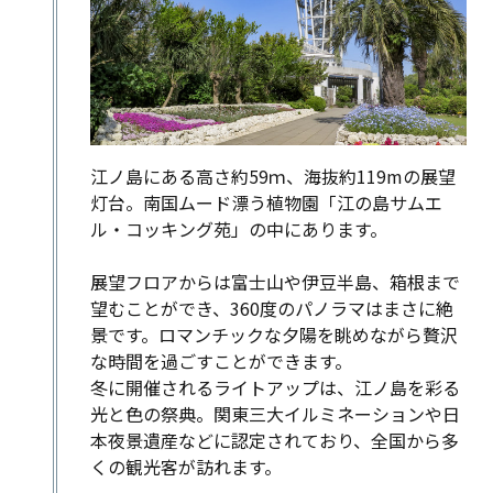
江ノ島にある高さ約59ｍ、海抜約119mの展望
灯台。南国ムード漂う植物園「江の島サムエ
ル・コッキング苑」の中にあります。
展望フロアからは富士山や伊豆半島、箱根まで
望むことができ、360度のパノラマはまさに絶
景です。ロマンチックな夕陽を眺めながら贅沢
な時間を過ごすことができます。
冬に開催されるライトアップは、江ノ島を彩る
光と色の祭典。関東三大イルミネーションや日
本夜景遺産などに認定されており、全国から多
くの観光客が訪れます。