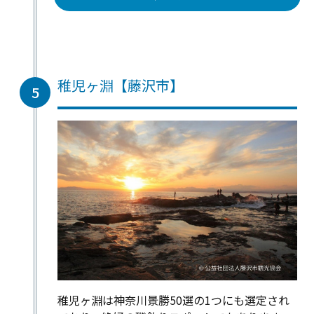
稚児ヶ淵【藤沢市】
5
稚児ヶ淵は神奈川景勝50選の1つにも選定され