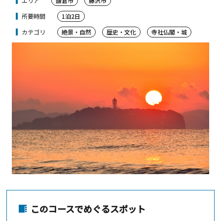
エリア
鎌倉市
藤沢市
所要時間
1泊2日
カテゴリ
絶景・自然
歴史・文化
寺社仏閣・城
このコースでめぐるスポット