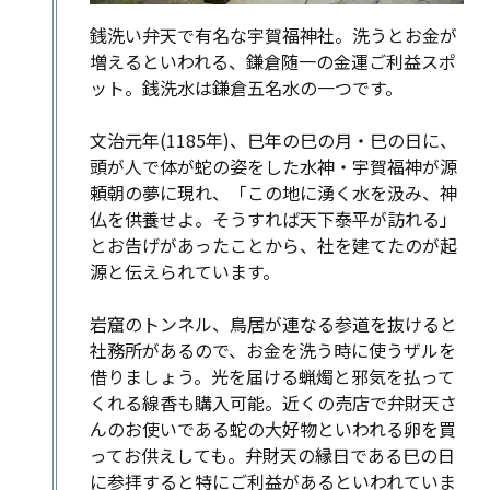
銭洗い弁天で有名な宇賀福神社。洗うとお金が
増えるといわれる、鎌倉随一の金運ご利益スポ
ット。銭洗水は鎌倉五名水の一つです。
文治元年(1185年)、巳年の巳の月・巳の日に、
頭が人で体が蛇の姿をした水神・宇賀福神が源
頼朝の夢に現れ、「この地に湧く水を汲み、神
仏を供養せよ。そうすれば天下泰平が訪れる」
とお告げがあったことから、社を建てたのが起
源と伝えられています。
岩窟のトンネル、鳥居が連なる参道を抜けると
社務所​​があるので、お金を洗う時に使うザルを
借りましょう。光を届ける蝋燭と邪気を払って
くれる線香も購入可能。近くの売店で弁財天さ
んのお使いである蛇の大好物といわれる卵を買
ってお供えしても。弁財天の縁日である巳の日
に参拝すると特にご利益があるといわれていま