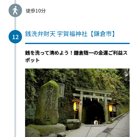
徒歩10分
銭洗弁財天 宇賀福神社【鎌倉市】
12
銭を洗って清めよう！鎌倉随一の金運ご利益ス
ポット