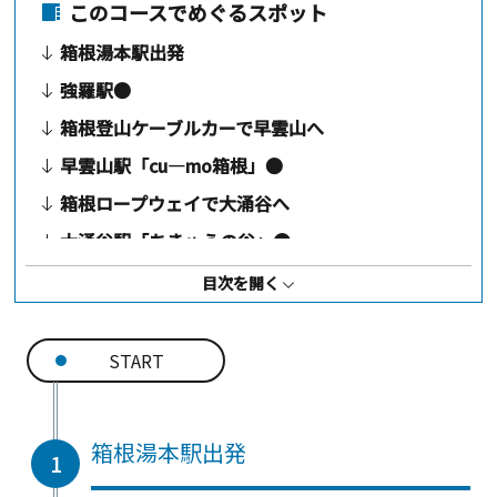
このコースでめぐるスポット
箱根湯本駅出発
強羅駅●
箱根登山ケーブルカーで早雲山へ
早雲山駅「cu―mo箱根」●
箱根ロープウェイで大涌谷へ
大涌谷駅「ちきゅうの谷」●
大涌谷くろたまご館●
目次を開く
箱根ロープウェイで早雲山へ
箱根登山ケーブルカーで強羅へ
START
箱根強羅公園★
ポーラ美術館★
箱根湯本駅出発
1
強羅駅で乗り換え