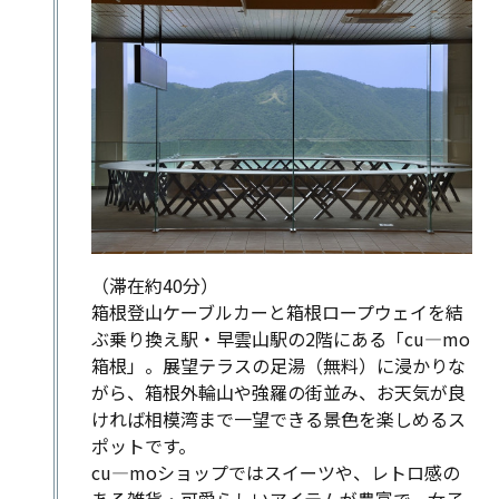
（滞在約40分）
箱根登山ケーブルカーと箱根ロープウェイを結
ぶ乗り換え駅・早雲山駅の2階にある「cu―mo
箱根」。展望テラスの足湯（無料）に浸かりな
がら、箱根外輪山や強羅の街並み、お天気が良
ければ相模湾まで一望できる景色を楽しめるス
ポットです。
cu―moショップではスイーツや、レトロ感の
ある雑貨・可愛らしいアイテムが豊富で、女子