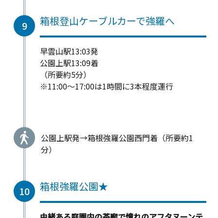
箱根登山ケーブルカーで強羅へ
9
早雲山駅13:03発
公園上駅13:09着
（所要約5分）
※11:00～17:00は1時間に3本程度運行
公園上駅発→箱根強羅公園西門着（所要約1
分）
箱根強羅公園★
10
由緒ある庭園内の茶廊で憧れのアフタヌーンテ