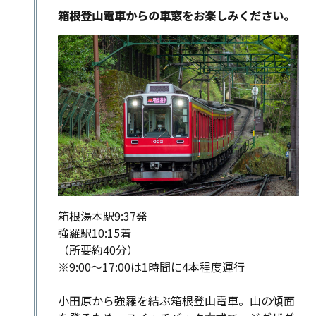
箱根湯本駅到着
箱根登山電車からの車窓をお楽しみください。
箱根湯本駅前商店街●
小田原駅到着
箱根湯本駅9:37発
強羅駅10:15着
（所要約40分）
※9:00～17:00は1時間に4本程度運行
小田原から強羅を結ぶ箱根登山電車。山の傾面