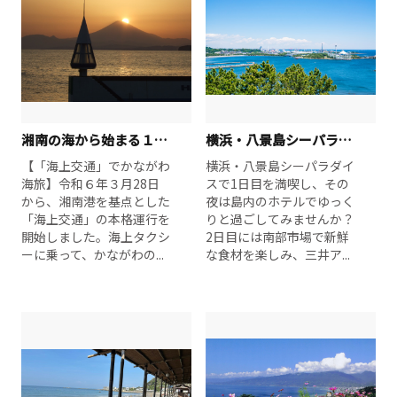
湘南の海から始まる１泊２日旅
横浜・八景島シーパラダイス！ 市場とアウトレットで楽しむ贅沢ショッピング 1泊2日コース
【「海上交通」でかながわ
横浜・八景島シーパラダイ
海旅】令和６年３月28日
スで1日目を満喫し、その
から、湘南港を基点とした
夜は島内のホテルでゆっく
「海上交通」の本格運行を
りと過ごしてみませんか？
開始しました。海上タクシ
2日目には南部市場で新鮮
ーに乗って、かながわの...
な食材を楽しみ、三井ア...