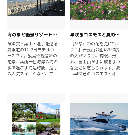
海の家と絶景リゾートを楽しむ 夏の三浦半島女子旅1泊2日
早咲きコスモスと夏の海を楽しもう！大磯・二宮1泊2日
横須賀・葉山・逗子を巡る
【かながわの花を見に行こ
夏限定の1泊2日モデルコ
う！】吾妻山公園は360度
ースです。猿島や観音崎の
の大パノラマ。箱根、丹
絶景、葉山一色海岸の海の
沢、富士山が手に取るよう
家で過ごす海辺時間、逗子
な近さに感じられます。夏
の人気スイーツなど、三...
は早咲きのコスモスと相...