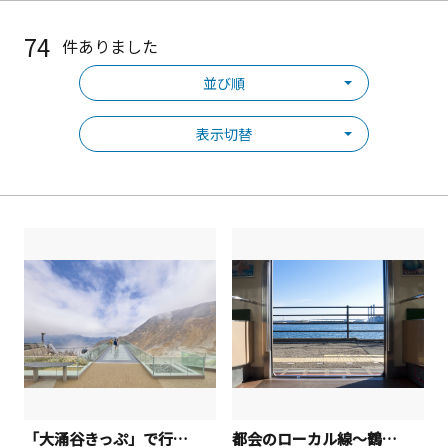
74
件ありました
並び順
表示切替
「大涌谷きっぷ」で行く、箱根日帰り女子旅
都会のローカル線～鶴見線探訪～