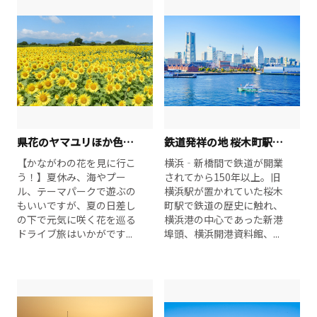
県花のヤマユリほか色とりどりの花をめぐる夏のドライブ旅
鉄道発祥の地 桜木町駅から巡る 横浜定番スポット
【かながわの花を見に行こ
横浜‐新橋間で鉄道が開業
う！】夏休み、海やプー
されてから150年以上。旧
ル、テーマパークで遊ぶの
横浜駅が置かれていた桜木
もいいですが、夏の日差し
町駅で鉄道の歴史に触れ、
の下で元気に咲く花を巡る
横浜港の中心であった新港
ドライブ旅はいかがです...
埠頭、横浜開港資料館、...