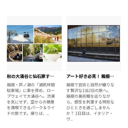
秋の大涌谷と仙石原すすき草原を楽しむ箱根日帰りドライブ
アート好き必見！ 箱根が世界に誇る美術館巡り
箱根・芦ノ湖の「湖尻林間
箱根で芸術と自然が織りな
駐車場」に車を停め、ロー
す贅沢な1泊2日の旅へ。
プウェイで大涌谷へ。渋滞
箱根の美術館を巡りなが
を気にせず、空からの絶景
ら、感性を刺激する特別な
を満喫できるパーク＆ライ
ひとときを過ごしません
ドの旅です。帰りは、...
か？ 1日目は、イタリア・
ヴ...