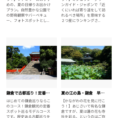
めの、夏の日帰りお出かけ
ンガイド・ジャポンで「近
プラン。自然豊かな公園で
くにいれば寄り道をして訪
の野鳥観察やバーベキュ
れるべき場所」を意味する
ー、フォトスポットとし...
２つ星にランキングさ...
鎌倉で古都巡り！定番日帰りモデルコース
夏の江の島・鎌倉 早朝の観蓮と竹林散歩で涼を感じる1泊2日
はじめての鎌倉巡りならこ
【かながわの花を見に行こ
のコース！鎌倉観光の定番
う！】あじさいで有名な鎌
スポット巡るモデルコース
倉ですが、夏は蓮の花も寺
です。歴史ある古都巡りを
社を彩る、というのはご存