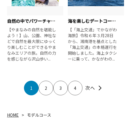
自然の中でパワーチャージ！自然散策と七沢温泉の癒し大人旅
海を楽しむデートコース【日帰り編】
【やまなみの自然を堪能し
【「海上交通」でかながわ
よう！】山、公園、神社な
海旅】令和６年３月28日
どで自然を最大限にゆっく
から、湘南港を基点とした
り楽しむことができるやま
「海上交通」の本格運行を
なみエリアの旅。自然の力
開始しました。海上タクシ
を感じながら沢山歩い...
ーに乗って、かながわの...
1
2
3
4
HOME
モデルコース