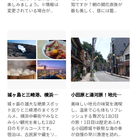
楽しみましょう。※情報は
知ですか？朝の開花直後が
変更されている場合が...
最も美しく、昼には蕾...
城ヶ島と三崎港、横浜を満喫！絶景とグルメの1泊2日旅
小田原と湯河原！地元の味覚とリラックス温泉旅行、充実の1泊2日
城ヶ島の雄大な絶景スポッ
美味しい地元の味覚を満喫
ト巡りと三崎港のまぐろグ
し、温泉で心も体もリフレ
ルメ、横浜中華街やみなと
ッシュする贅沢な1泊2日
みらい観光を楽しむ1泊2
の旅！1日目は歴史あふれ
日のモデルコースです。
る小田原城や新鮮な海の幸
宿泊は、古民家や蔵をリ...
が自慢の早川漁港を訪れ...