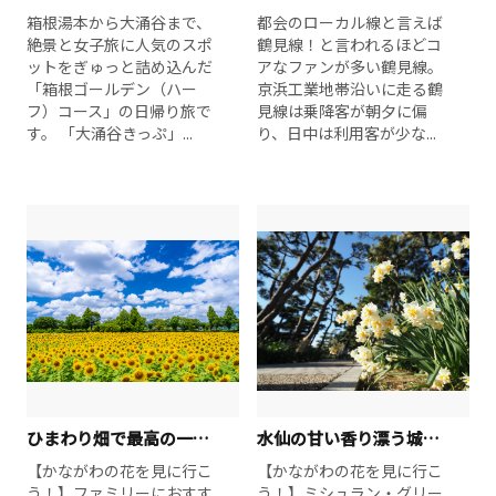
箱根湯本から大涌谷まで、
都会のローカル線と言えば
絶景と女子旅に人気のスポ
鶴見線！と言われるほどコ
ットをぎゅっと詰め込んだ
アなファンが多い鶴見線。
「箱根ゴールデン（ハー
京浜工業地帯沿いに走る鶴
フ）コース」の日帰り旅で
見線は乗降客が朝夕に偏
す。 「大涌谷きっぷ」...
り、日中は利用客が少な...
ひまわり畑で最高の一枚を！相模川流域で夏を満喫日帰り旅
水仙の甘い香り漂う城ヶ島・三浦と横須賀散策1泊2日【冬】
【かながわの花を見に行こ
【かながわの花を見に行こ
う！】ファミリーにおすす
う！】ミシュラン・グリー