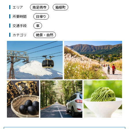
エリア
南足柄市
箱根町
所要時間
日帰り
交通手段
車
カテゴリ
絶景・自然