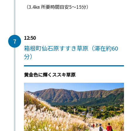
（3.4㎞ 所要時間目安5～15分）
12:50
7
箱根町仙石原すすき草原（滞在約60
分）
黄金色に輝くススキ草原