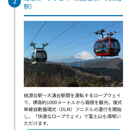
2
駅）
桃源台駅～大涌谷駅間を運転するロープウェイ
で、標高約1000メートルから箱根を観光。複式
単線自動循環式（DLM）フニテルの運行を開始
し、「快適なロープウェイ」で富士山も満喫い
ただけます。