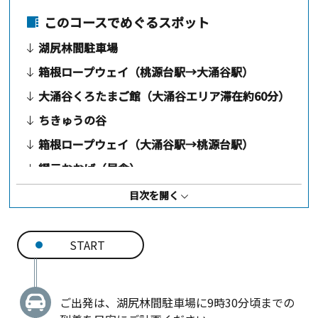
このコースでめぐるスポット
湖尻林間駐車場
箱根ロープウェイ（桃源台駅→大涌谷駅）
大涌谷くろたまご館（大涌谷エリア滞在約60分）
ちきゅうの谷
箱根ロープウェイ（大涌谷駅→桃源台駅）
網元おおば（昼食）
箱根町仙石原すすき草原（滞在約60分）
目次を開く
はこね金太郎ライン・金時見晴パーキング
道の駅 足柄・金太郎のふるさと
START
ご出発は、湖尻林間駐車場に9時30分頃までの