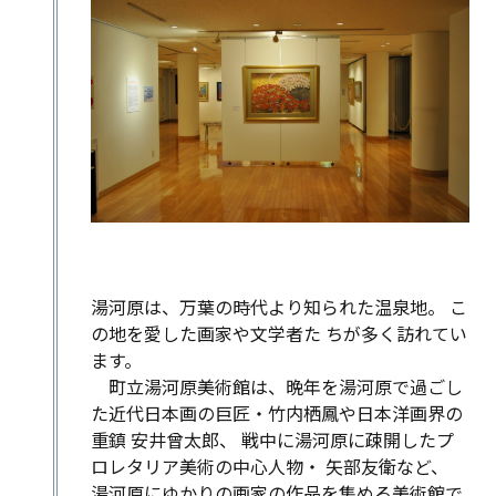
湯河原
は
、
万葉
の
時代
より
知ら
れ
た
温泉
地
。
こ
の
地
を
愛し
た
画家
や
文学
者
た
ち
が
多く
訪れ
て
い
ます。
町立湯河原美術館は、晩年を湯河原で過ごし
た近代日本画の巨匠・竹内栖鳳や日本洋画界の
重鎮 安井曾太郎、 戦中に湯河原に疎開したプ
ロレタリア美術の中心人物・ 矢部友衛など、
湯河原にゆかりの画家の作品を集める美術館で