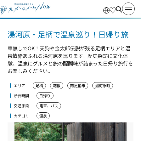
湯河原・足柄で温泉巡り！日帰り旅
車無しでOK！天狗や金太郎伝説が残る足柄エリアと温
泉情緒あふれる湯河原を巡ります。歴史探訪に文化体
験、温泉にグルメと旅の醍醐味が詰まった日帰り旅行を
お楽しみください。
エリア
足柄
箱根
南足柄市
湯河原町
所要時間
日帰り
交通手段
電車、バス
カテゴリ
温泉