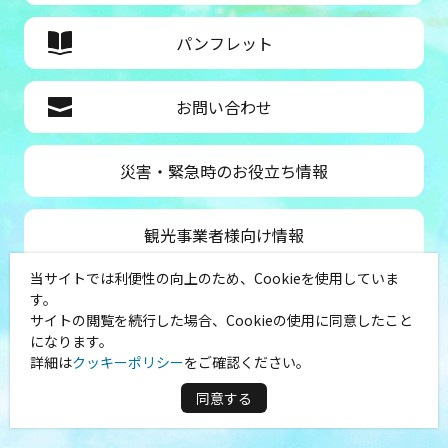
パンフレット
お問い合わせ
災害・緊急時のお役立ち情報
観光事業者様向け情報
当サイトでは利便性の向上のため、Cookieを使用していま
公益社団法人神奈川県観光協会
す。
サイトの閲覧を続行した場合、Cookieの使用に同意したこと
〒231-8521
になります。
神奈川県横浜市中区山下町１
詳細は
クッキーポリシー
をご確認ください。
（シルクセンター内）
TEL：045-681-0007
同意する