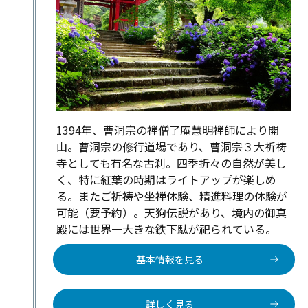
1394年、曹洞宗の禅僧了庵慧明禅師により開
山。曹洞宗の修行道場であり、曹洞宗３大祈祷
寺としても有名な古刹。四季折々の自然が美し
く、特に紅葉の時期はライトアップが楽しめ
る。またご祈祷や坐禅体験、精進料理の体験が
可能（要予約）。天狗伝説があり、境内の御真
殿には世界一大きな鉄下駄が祀られている。
基本情報を見る
詳しく見る