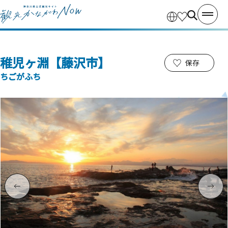
稚児ヶ淵【藤沢市】
保存
ちごがふち