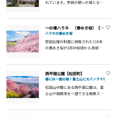
※「春めき」は３月中旬に見ごろを
れています。市民の憩いの場となっ
迎える早咲きの桜です。
ています。
3月中旬頃から見頃になります。
一の堰ハラネ （春めき桜）【南足柄市】
ハラネの春めき桜
怒田丘陵の斜面に植栽された116本
の春めき桜が3月中旬頃から見頃に
なります。
ＪＡかながわ西湘福沢総合選
果場下付近
西平畑公園【松田町】
春には一面の桜！富士山と大パノラマを堪能で
松田山中腹にある西平畑公園は、富
士山や相模湾を一望できる絶景スポ
ット。天気の良い日には、小田原城
の天守閣、遠く地平線上に利島を見
渡すことができます。2月頃になる