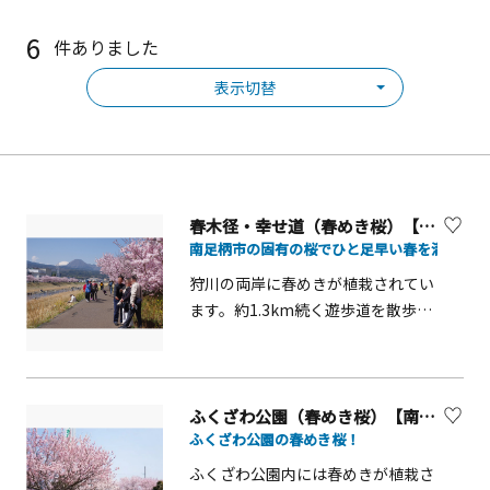
6
件ありました
表示切替
春木径・幸せ道（春めき桜）【南足柄市】
南足柄市の固有の桜でひと足早い春を満喫でき
狩川の両岸に春めきが植栽されてい
ます。約1.3km続く遊歩道を散歩し
ながら、富士山を背景に咲く春めき
を楽しむことができます。
大雄山線「富士フイルム前駅」下車
ふくざわ公園（春めき桜）【南足柄市】
ふくざわ公園の春めき桜！
徒歩5分
ふくざわ公園内には春めきが植栽さ