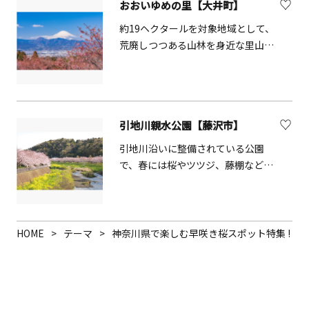
と河津桜が咲き誇り、桜のピンクと
おおいゆめの里【大井町】
菜の花の黄色とのコラボレーション
約19ヘクタールを対象地域として、
がひと足早い春を感じさせます。2
荒廃しつつある山林を身近な里山へ
月上旬～3月上旬には「まつだ桜ま
と復元させる活動を行う場所です。
つり」も開催され、桜のトンネルの
ボランティア団体と協力しながら間
中を走るミニ列車が大人気。子ども
伐などを行い木々や土壌を適切な状
はもちろん、大人も春気分を満喫で
態に保ち、山林の管理や生物、植物
きます。
引地川親水公園【藤沢市】
等の生息場所を保全しています。四
季折々の花の鑑賞ができます。
引地川沿いに整備されている公園
で、春には桜やツツジ、藤棚などた
くさんの花を眺めることができま
す。駐車場もあるので、車から降り
てすぐにお花見もできます。
HOME
テーマ
神奈川県で楽しむ早咲き桜スポット特集 !