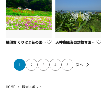
横須賀 くりはま花の国【横須賀市】
天神島臨海自然教育園 （旧：天神島）
1
2
3
4
5
HOME
観光スポット