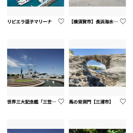
リビエラ逗子マリーナ
【横須賀市】長浜海水浴場
世界三大記念艦「三笠」【横須賀市】
馬の背洞門【三浦市】