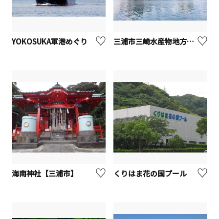
YOKOSUKA軍港めぐり
三浦市三崎水産物地方卸売市場（みさき魚市場）
海南神社【三浦市】
くりはま花の国プール