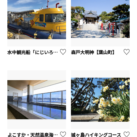
水中観光船「にじいろさかな号」【三浦市】
森戸大明神【葉山町】
よこすか・天然温泉海辺の湯 久里浜店 （横須賀市）
城ヶ島ハイキングコース