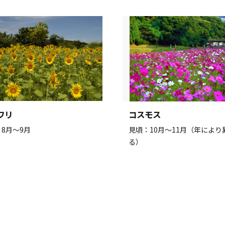
ワリ
コスモス
8月～9月
見頃：10月～11月（年により
る）