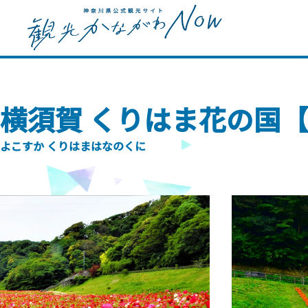
横須賀 くりはま花の国
よこすか くりはまはなのくに