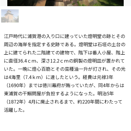
江戸時代に浦賀港の入り口に建っていた燈明堂の跡とその
周辺の海岸を指定する史跡である。燈明堂は石垣の土台の
上に建てられた二階建ての建物で、階下は番人小屋、階上
に直径36.4ｃｍ、深さ12.2ｃｍの銅製の燈明皿が置かれて
いた。一晩に燈心百筋とその菜種油一升が灯され、その光
は4海里（7.4ｋｍ）に達したという。経費は元禄3年
（1690年）までは徳川幕府が賄っていたが、同4年からは
東浦賀の干鰯問屋が負担するようになった。明治5年
（1872年）4月に廃止されるまで、約220年間にわたって
活躍した。