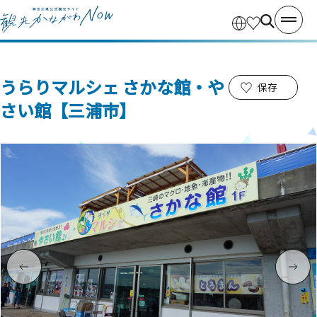
うらりマルシェ さかな館・や
保存
さい館【三浦市】